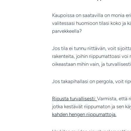
Kaupoissa on saatavilla on monia eri
valitessasi huomioon tilasi koko ja k
parvekkeella?
Jos tila ei tunnu riittävän, voit sijoi
rakenteita, joihin riippumattoasi vo
oikeastaan mihin vain, ja turvallisesti
Jos takapihallasi on pergola, voit r
Ripusta turvallisesti:
Varmista, että r
jotka kestävät riippumaton ja sen k
kahden hengen riippumattoja.