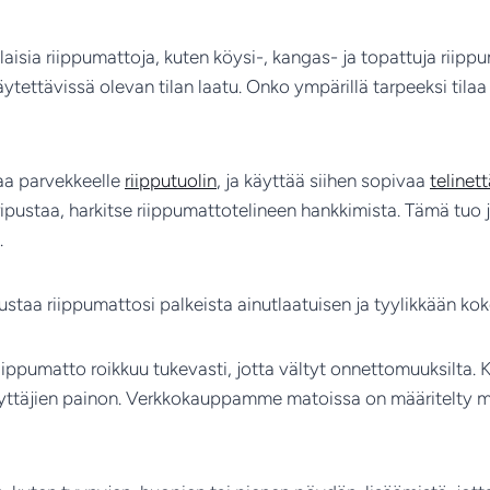
laisia riippumattoja, kuten köysi-, kangas- ja topattuja riipp
äytettävissä olevan tilan laatu. Onko ympärillä tarpeeksi tila
ttaa parvekkeelle
riipputuolin
, ja käyttää siihen sopivaa
telinett
i ripustaa, harkitse riippumattotelineen hankkimista. Tämä tu
.
ipustaa riippumattosi palkeista ainutlaatuisen ja tyylikkään k
iippumatto roikkuu tukevasti, jotta vältyt onnettomuuksilta. 
äyttäjien painon. Verkkokauppamme matoissa on määritelty ma