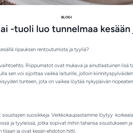
BLOGI
i -tuoli luo tunnelmaa kesään j
e kesällä ripauksen rentoutumista ja tyyliä?
vaihtoehto. Riippumatot ovat mukava ja ainutlaatuinen lisä tak
la sen voi sijoittaa vaikka laiturille, jolloin kiinnityspylväi
teisyyden tunteen, jota on vaikea löytää nykypäivän nopeat
 sisustajien suosikkeja. Verkkokaupastamme löytyy korkealaa
reissä ja tyyleissä, jotka sopivat mihin tahansa sisustukseen 
tilaan ja ovat kesän ehdoton hitti.