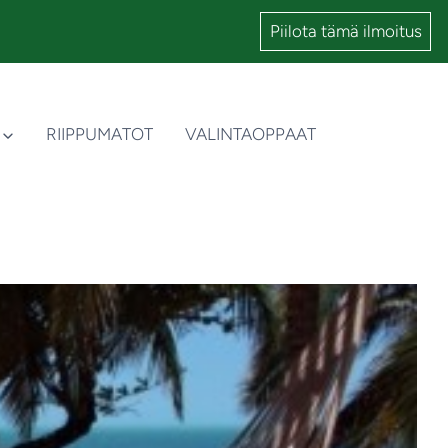
Piilota tämä ilmoitus
RIIPPUMATOT
VALINTAOPPAAT