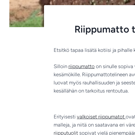
Riippumatto ta
Etsitkö tapaa lisätä kotiisi ja pihall
Silloin
riippumatto
on sinulle sopiva 
kesämökille. Riippumattotelineen avul
luovat myös rauhallisuuden ja sees
kesällähän on tarkoitus rentoutua.
Erityisesti
valkoiset riippumatot
ovat
malleja, ja niitä on saatavana eri vä
riipputuolit
sopivat vielä pienempään 