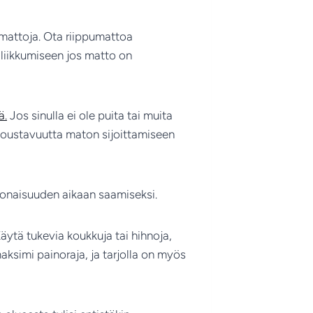
umattoja. Ota riippumattoa
a liikkumiseen jos matto on
ä.
Jos sinulla ei ole puita tai muita
o joustavuutta maton sijoittamiseen
okonaisuuden aikaan saamiseksi.
Käytä tukevia koukkuja tai hihnoja,
ksimi painoraja, ja tarjolla on myös