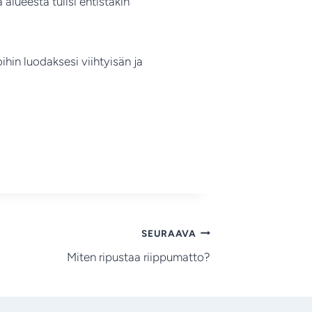
alueesta tulisi entistäkin
oihin luodaksesi viihtyisän ja
SEURAAVA
Miten ripustaa riippumatto?