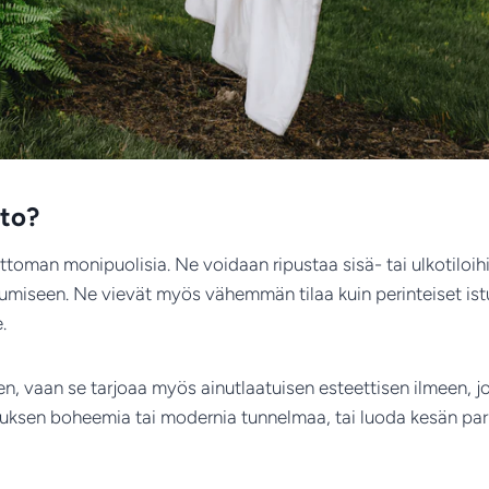
tto?
oman monipuolisia. Ne voidaan ripustaa sisä- tai ulkotiloihi
umiseen. Ne vievät myös vähemmän tilaa kuin perinteiset ist
.
en, vaan se tarjoaa myös ainutlaatuisen esteettisen ilmeen, j
auksen boheemia tai modernia tunnelmaa, tai luoda kesän pa