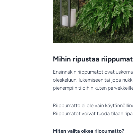
Mihin ripustaa riippuma
Ensinnäkin riippumatot ovat uskomatt
oleskeluun, lukemiseen tai jopa nukk
pienempiin tiloihin kuten parvekkeille
Riippumatto ei ole vain käytännöllin
Riippumatot voivat tuoda tilaan rip
Miten valita oikea riippumatto?