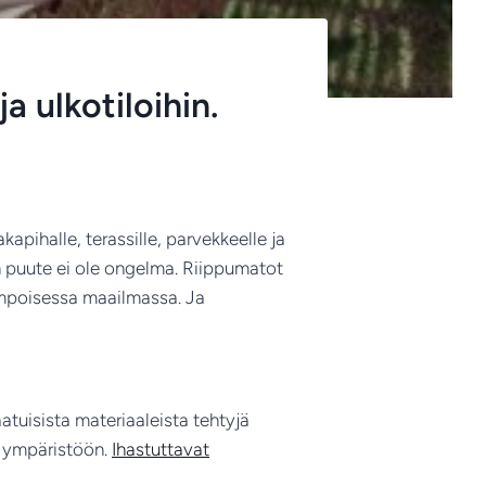
a ulkotiloihin.
apihalle, terassille, parvekkeelle ja
den puute ei ole ongelma. Riippumatot
empoisessa maailmassa. Ja
tuisista materiaaleista tehtyjä
ja ympäristöön.
Ihastuttavat