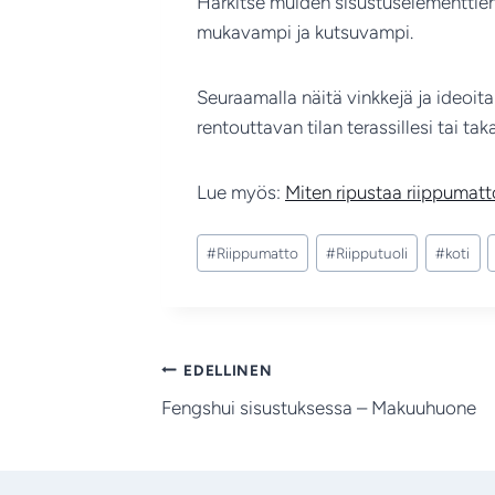
Harkitse muiden sisustuselementtien, 
mukavampi ja kutsuvampi.
Seuraamalla näitä vinkkejä ja ideoita 
rentouttavan tilan terassillesi tai taka
Lue myös:
Miten ripustaa riippumatt
Avainsanat:
#
Riippumatto
#
Riipputuoli
#
koti
Artikkelien
EDELLINEN
Fengshui sisustuksessa – Makuuhuone
selaus