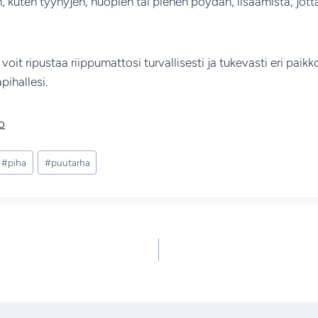
kuten tyynyjen, huopien tai pienen pöydän, lisäämistä, jotta 
voit ripustaa riippumattosi turvallisesti ja tukevasti eri paikk
pihallesi.
o
#
piha
#
puutarha