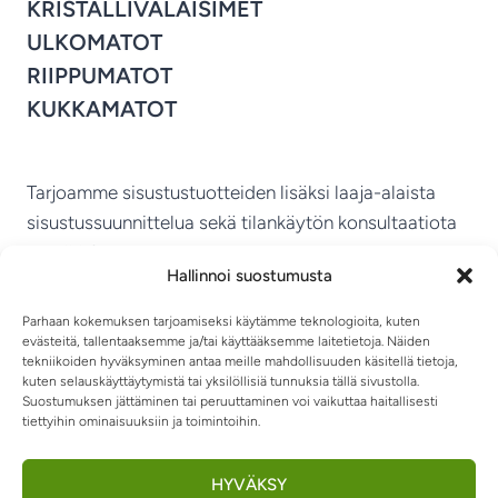
KRISTALLIVALAISIMET
ULKOMATOT
RIIPPUMATOT
KUKKAMATOT
Tarjoamme sisustustuotteiden lisäksi laaja-alaista
sisustussuunnittelua sekä tilankäytön konsultaatiota
ympäri Suomen.
Hallinnoi suostumusta
MIKKELIN VITRIINI KY
Parhaan kokemuksen tarjoamiseksi käytämme teknologioita, kuten
evästeitä, tallentaaksemme ja/tai käyttääksemme laitetietoja. Näiden
tekniikoiden hyväksyminen antaa meille mahdollisuuden käsitellä tietoja,
kuten selauskäyttäytymistä tai yksilöllisiä tunnuksia tällä sivustolla.
Suostumuksen jättäminen tai peruuttaminen voi vaikuttaa haitallisesti
tiettyihin ominaisuuksiin ja toimintoihin.
TIETOSUOJASELOSTE
TOIMITUSEHDOT
OTA YHTEYTTÄ
RIIPPUMATOT JA -TUOLIT
HYVÄKSY