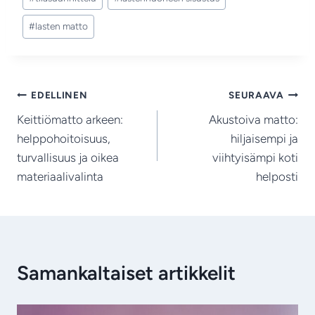
#
lasten matto
Artikkelien
EDELLINEN
SEURAAVA
Keittiömatto arkeen:
Akustoiva matto:
selaus
helppohoitoisuus,
hiljaisempi ja
turvallisuus ja oikea
viihtyisämpi koti
materiaalivalinta
helposti
Samankaltaiset artikkelit