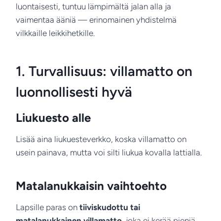
luontaisesti, tuntuu lämpimältä jalan alla ja
vaimentaa ääniä — erinomainen yhdistelmä
vilkkaille leikkihetkille.
1. Turvallisuus: villamatto on
luonnollisesti hyvä
Liukuesto alle
Lisää aina liukuesteverkko, koska villamatto on
usein painava, mutta voi silti liukua kovalla lattialla.
Matalanukkaisin vaihtoehto
Lapsille paras on
tiiviskudottu tai
matalanukkainen villamatto
, joka ei kerää pieniä