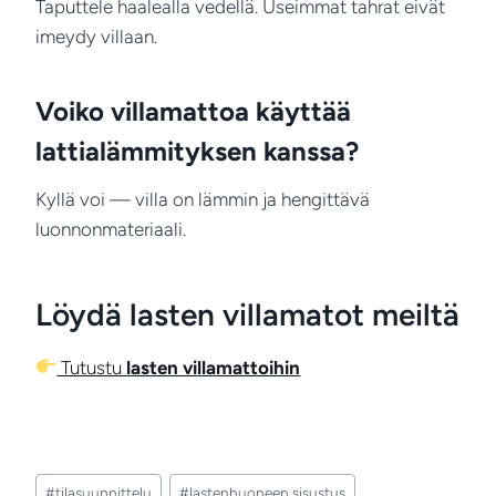
Taputtele haalealla vedellä. Useimmat tahrat eivät
imeydy villaan.
Voiko villamattoa käyttää
lattialämmityksen kanssa?
Kyllä voi — villa on lämmin ja hengittävä
luonnonmateriaali.
Löydä lasten villamatot meiltä
Tutustu
lasten villamattoihin
Avainsanat:
#
tilasuunnittelu
#
lastenhuoneen sisustus