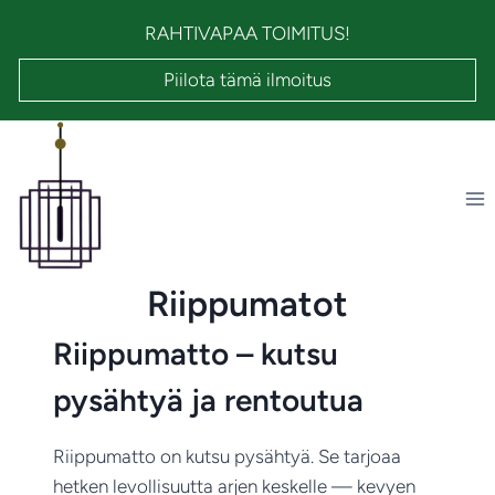
Siirry
RAHTIVAPAA TOIMITUS!
sisältöön
Piilota tämä ilmoitus
Riippumatot
Riippumatto – kutsu
pysähtyä ja rentoutua
Riippumatto on kutsu pysähtyä. Se tarjoaa
hetken levollisuutta arjen keskelle — kevyen