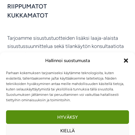
RIIPPUMATOT
KUKKAMATOT
Tarjoamme sisustustuotteiden lisäksi laaja-alaista
sisustussuunnittelua sekä tilankäytön konsultaatiota
ympäri Suomen.
Hallinnoi suostumusta
MIKKELIN VITRIINI KY
Parhaan kokemuksen tarjoamiseksi käytämme teknologioita, kuten
evästeitä, tallentaaksemme ja/tai käyttääksemme laitetietoja. Näiden
tekniikoiden hyväksyminen antaa meille mahdollisuuden käsitellä tietoja,
kuten selauskäyttäytymistä tai yksilöllisiä tunnuksia tällä sivustolla.
Suostumuksen jättäminen tai peruuttaminen voi vaikuttaa haitallisesti
tiettyihin ominaisuuksiin ja toimintoihin.
TIETOSUOJASELOSTE
TOIMITUSEHDOT
OTA YHTEYTTÄ
RIIPPUMATOT JA -TUOLIT
HYVÄKSY
KIELLÄ
0