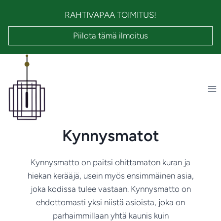
Siirry
RAHTIVAPAA TOIMITUS!
sisältöön
Piilota tämä ilmoitus
Kynnysmatot
Kynnysmatto on paitsi ohittamaton kuran ja
hiekan kerääjä, usein myös ensimmäinen asia,
joka kodissa tulee vastaan. Kynnysmatto on
ehdottomasti yksi niistä asioista, joka on
parhaimmillaan yhtä kaunis kuin