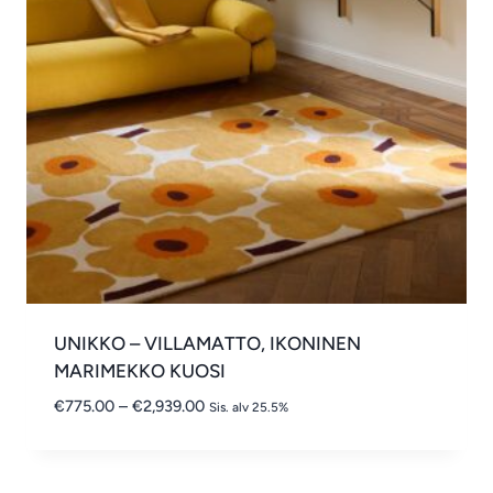
UNIKKO – VILLAMATTO, IKONINEN
MARIMEKKO KUOSI
Hintaluokka:
€
775.00
–
€
2,939.00
Sis. alv 25.5%
€775.00
-
€2,939.00