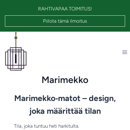
Siirry
RAHTIVAPAA TOIMITUS!
sisältöön
Piilota tämä ilmoitus
Marimekko
Marimekko‑matot – design,
joka määrittää tilan
Tila, joka tuntuu heti harkitulta.