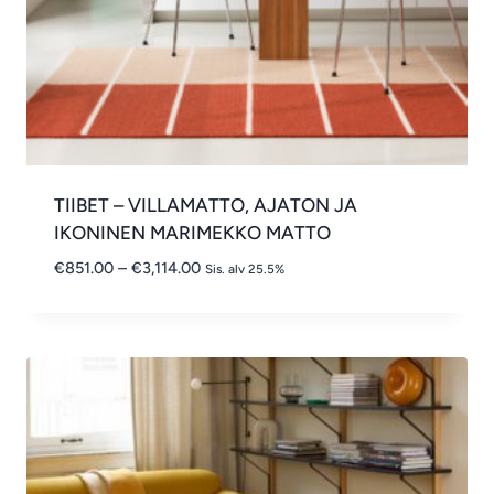
TIIBET – VILLAMATTO, AJATON JA
IKONINEN MARIMEKKO MATTO
Hintaluokka:
€
851.00
–
€
3,114.00
Sis. alv 25.5%
€851.00
-
€3,114.00