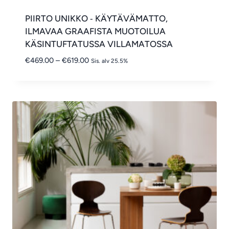
PIIRTO UNIKKO ‑ KÄYTÄVÄMATTO,
ILMAVAA GRAAFISTA MUOTOILUA
KÄSINTUFTATUSSA VILLAMATOSSA
Hintaluokka:
€
469.00
–
€
619.00
Sis. alv 25.5%
€469.00
-
€619.00