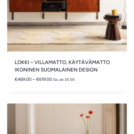
LOKKI – VILLAMATTO, KÄYTÄVÄMATTO
IKONINEN SUOMALAINEN DESIGN
Hintaluokka:
€
469.00
–
€
619.00
Sis. alv 25.5%
€469.00
-
€619.00