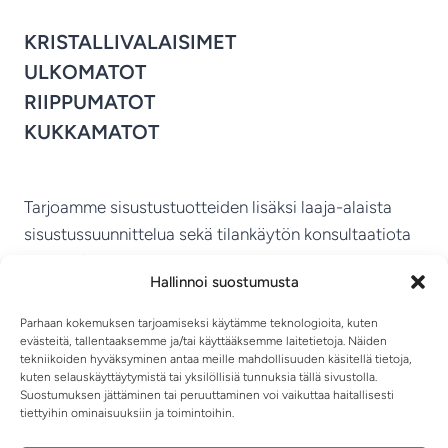
KRISTALLIVALAISIMET
ULKOMATOT
RIIPPUMATOT
KUKKAMATOT
Tarjoamme sisustustuotteiden lisäksi laaja-alaista
sisustussuunnittelua sekä tilankäytön konsultaatiota
ympäri Suomen.
Hallinnoi suostumusta
MIKKELIN VITRIINI KY
Parhaan kokemuksen tarjoamiseksi käytämme teknologioita, kuten
evästeitä, tallentaaksemme ja/tai käyttääksemme laitetietoja. Näiden
tekniikoiden hyväksyminen antaa meille mahdollisuuden käsitellä tietoja,
kuten selauskäyttäytymistä tai yksilöllisiä tunnuksia tällä sivustolla.
Suostumuksen jättäminen tai peruuttaminen voi vaikuttaa haitallisesti
tiettyihin ominaisuuksiin ja toimintoihin.
TIETOSUOJASELOSTE
TOIMITUSEHDOT