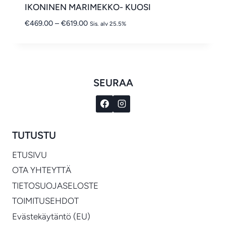
IKONINEN MARIMEKKO- KUOSI
Hintaluokka:
€
469.00
–
€
619.00
Sis. alv 25.5%
€469.00
-
€619.00
SEURAA
TUTUSTU
ETUSIVU
OTA YHTEYTTÄ
TIETOSUOJASELOSTE
TOIMITUSEHDOT
Evästekäytäntö (EU)