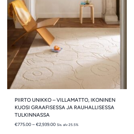
PIIRTO UNIKKO – VILLAMATTO, IKONINEN
KUOSI GRAAFISESSA JA RAUHALLISESSA
TULKINNASSA
Hintaluokka:
€
775.00
–
€
2,939.00
Sis. alv 25.5%
€775.00