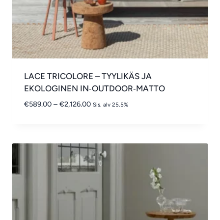
LACE TRICOLORE – TYYLIKÄS JA
EKOLOGINEN IN‑OUTDOOR‑MATTO
Hintaluokka:
€
589.00
–
€
2,126.00
Sis. alv 25.5%
€589.00
-
€2,126.00