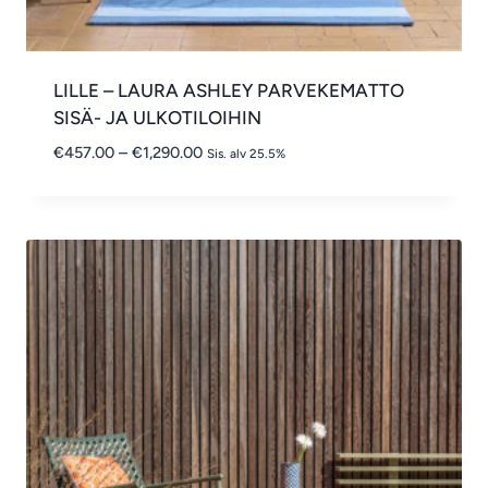
LILLE – LAURA ASHLEY PARVEKEMATTO
SISÄ- JA ULKOTILOIHIN
Hintaluokka:
€
457.00
–
€
1,290.00
Sis. alv 25.5%
€457.00
-
€1,290.00