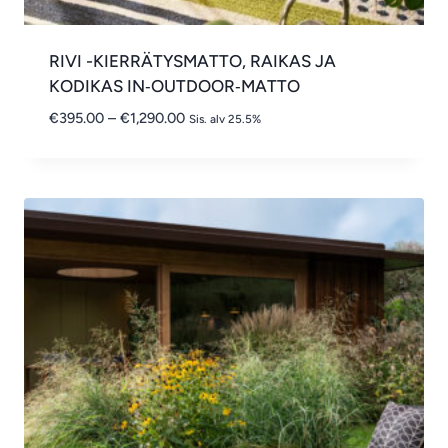
RIVI -KIERRÄTYSMATTO, RAIKAS JA
KODIKAS IN‑OUTDOOR‑MATTO
Hintaluokka:
€
395.00
–
€
1,290.00
Sis. alv 25.5%
€395.00
-
€1,290.00