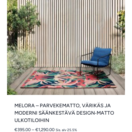
MELORA – PARVEKEMATTO, VÄRIKÄS JA
MODERNI SÄÄNKESTÄVÄ DESIGN‑MATTO
ULKOTILOIHIN
Hintaluokka:
€
395.00
–
€
1,290.00
Sis. alv 25.5%