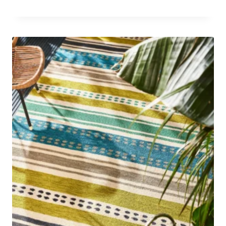
€395.00
-
€1,290.00