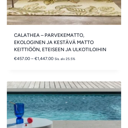
CALATHEA – PARVEKEMATTO,
EKOLOGINEN JA KESTÄVÄ MATTO
KEITTIÖÖN, ETEISEEN JA ULKOTILOIHIN
Hintaluokka:
€
457.00
–
€
1,447.00
Sis. alv 25.5%
€457.00
-
€1,447.00