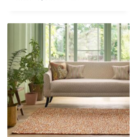
€395.00
-
€1,291.00