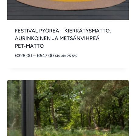
FESTIVAL PYÖREÄ – KIERRÄTYSMATTO,
AURINKOINEN JA METSÄNVIHREÄ
PET‑MATTO
Hintaluokka:
€
328.00
–
€
547.00
Sis. alv 25.5%
€328.00
-
€547.00