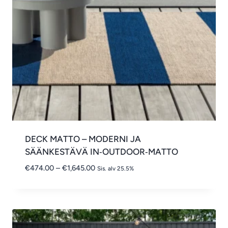
DECK MATTO – MODERNI JA
SÄÄNKESTÄVÄ IN‑OUTDOOR‑MATTO
Hintaluokka:
€
474.00
–
€
1,645.00
Sis. alv 25.5%
€474.00
-
€1,645.00