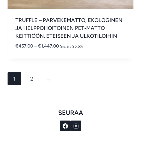
TRUFFLE – PARVEKEMATTO, EKOLOGINEN
JA HELPPOHOITOINEN PET‑MATTO
KEITTIÖÖN, ETEISEEN JA ULKOTILOIHIN
Hintaluokka:
€
457.00
–
€
1,447.00
Sis. alv 25.5%
€457.00
-
€1,447.00
1
2
→
SEURAA