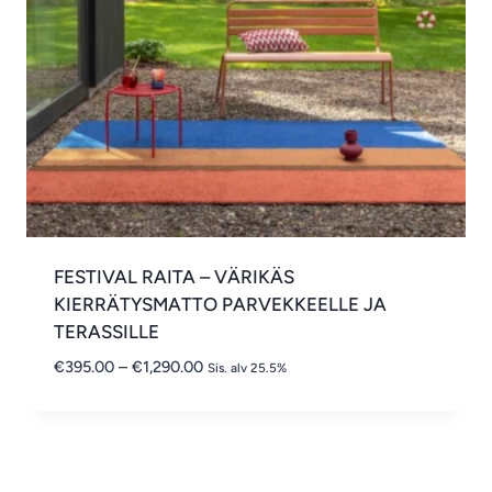
FESTIVAL RAITA – VÄRIKÄS
KIERRÄTYSMATTO PARVEKKEELLE JA
TERASSILLE
Hintaluokka:
€
395.00
–
€
1,290.00
Sis. alv 25.5%
€395.00
-
€1,290.00