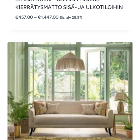
KIERRÄTYSMATTO SISÄ- JA ULKOTILOIHIN
Hintaluokka:
€
457.00
–
€
1,447.00
Sis. alv 25.5%
€457.00
-
€1,447.00