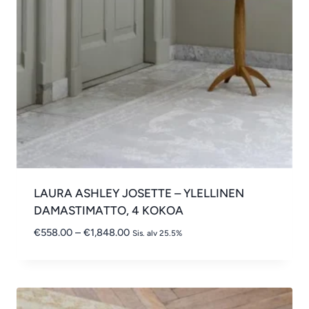
LAURA ASHLEY JOSETTE – YLELLINEN
DAMASTIMATTO, 4 KOKOA
Hintaluokka:
€
558.00
–
€
1,848.00
Sis. alv 25.5%
€558.00
-
€1,848.00