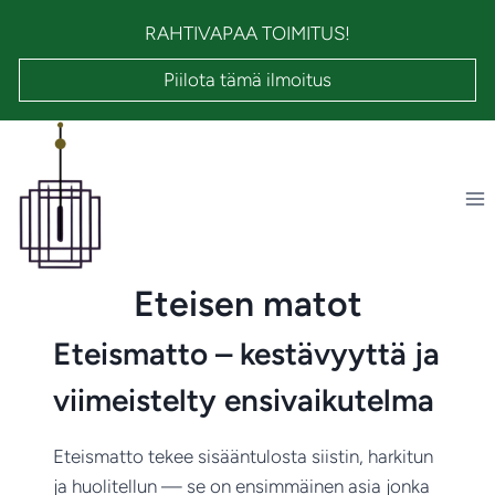
Siirry
RAHTIVAPAA TOIMITUS!
sisältöön
Piilota tämä ilmoitus
Eteisen matot
Eteismatto – kestävyyttä ja
viimeistelty ensivaikutelma
Eteismatto tekee sisääntulosta siistin, harkitun
ja huolitellun — se on ensimmäinen asia jonka