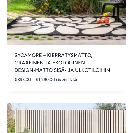
SYCAMORE – KIERRÄTYSMATTO,
GRAAFINEN JA EKOLOGINEN
DESIGN‑MATTO SISÄ‑ JA ULKOTILOIHIN
Hintaluokka:
€
395.00
–
€
1,290.00
Sis. alv 25.5%
€395.00
-
€1,290.00