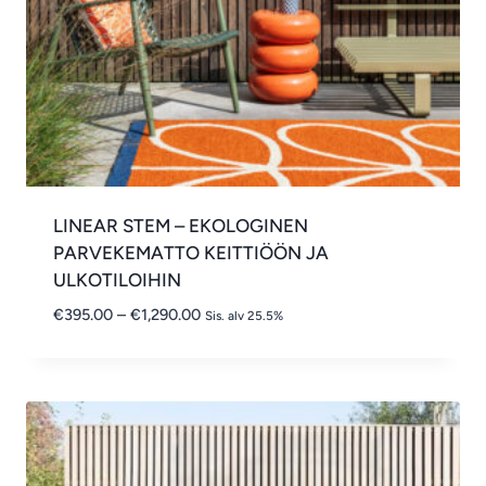
LINEAR STEM – EKOLOGINEN
PARVEKEMATTO KEITTIÖÖN JA
ULKOTILOIHIN
Hintaluokka:
€
395.00
–
€
1,290.00
Sis. alv 25.5%
€395.00
-
€1,290.00