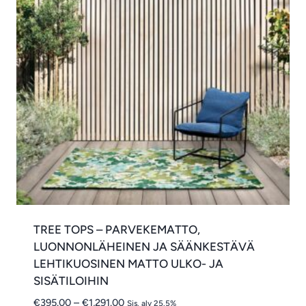
TREE TOPS – PARVEKEMATTO,
LUONNONLÄHEINEN JA SÄÄNKESTÄVÄ
LEHTIKUOSINEN MATTO ULKO- JA
SISÄTILOIHIN
Hintaluokka:
€
395.00
–
€
1,291.00
Sis. alv 25.5%