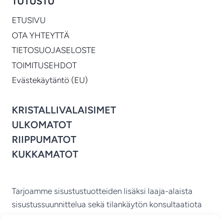
TUTUSTU
ETUSIVU
OTA YHTEYTTÄ
TIETOSUOJASELOSTE
TOIMITUSEHDOT
Evästekäytäntö (EU)
KRISTALLIVALAISIMET
ULKOMATOT
RIIPPUMATOT
KUKKAMATOT
Tarjoamme sisustustuotteiden lisäksi laaja-alaista
sisustussuunnittelua sekä tilankäytön konsultaatiota
ympäri Suomen.