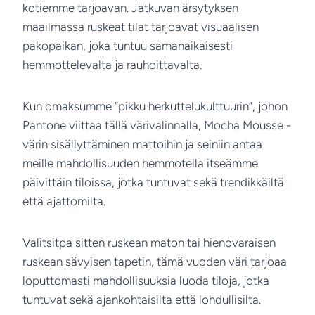
kotiemme tarjoavan. Jatkuvan ärsytyksen
maailmassa ruskeat tilat tarjoavat visuaalisen
pakopaikan, joka tuntuu samanaikaisesti
hemmottelevalta ja rauhoittavalta.
Kun omaksumme ”pikku herkuttelukulttuurin”, johon
Pantone viittaa tällä värivalinnalla, Mocha Mousse -
värin sisällyttäminen mattoihin ja seiniin antaa
meille mahdollisuuden hemmotella itseämme
päivittäin tiloissa, jotka tuntuvat sekä trendikkäiltä
että ajattomilta.
Valitsitpa sitten ruskean maton tai hienovaraisen
ruskean sävyisen tapetin, tämä vuoden väri tarjoaa
loputtomasti mahdollisuuksia luoda tiloja, jotka
tuntuvat sekä ajankohtaisilta että lohdullisilta.