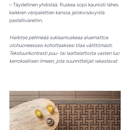
– Täydellinen yhdistää: Ruskea sopii kauniisti lähes
kaikkien väripalettien kanssa jalokivisävyistä
pastelliväreihin.
Harkitse pehmeää suklaanruskeaa aluemattoa
olohuoneessasi kohottaaksesi tilaa välittömästi.
Tekstuurikontrasti puu- tai laattalattioita vasten luo
kerroksellisen ilmeen, jota suunnittelijat rakastavat.