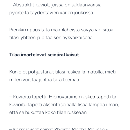
– Abstraktit kuviot, joissa on suklaanvärisiä
pyörteitä täydentävien värien joukossa.
Pienikin ripaus tätä maanläheistä sävyä voi sitoa
tilasi yhteen ja pitää sen nykyaikaisena.
Tilaa imartelevat seinäratkaisut
Kun olet pohjustanut tilasi ruskealla matolla, mieti
miten voit laajentaa tätä teemaa:
– Kuvioitu tapetti: Hienovarainen
ruskea tapetti
tai
kuvioitu tapetti aksenttiseinällä lisää lämpöä ilman,
että se hukuttaa koko tilan ruskeaan.
– Kaksiväriset seinät Yhdistä Mocha Mousse -