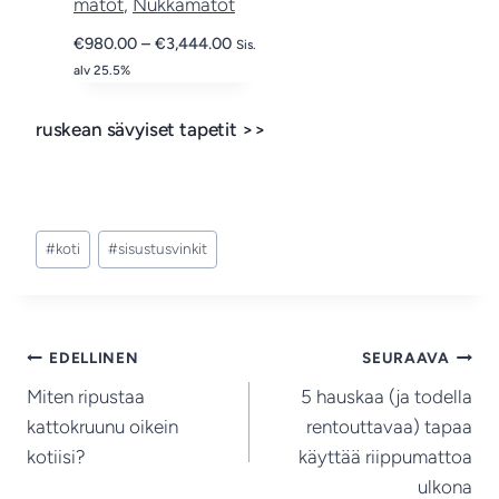
matot
, 
Nukkamatot
H
€
980.00
–
€
3,444.00
Sis.
i
alv 25.5%
n
t
ruskean sävyiset tapetit >>
a
l
u
o
Avainsanat:
k
#
koti
#
sisustusvinkit
k
a
:
€
Artikkelien
EDELLINEN
SEURAAVA
9
Miten ripustaa
5 hauskaa (ja todella
8
selaus
kattokruunu oikein
rentouttavaa) tapaa
0
.
kotiisi?
käyttää riippumattoa
0
ulkona