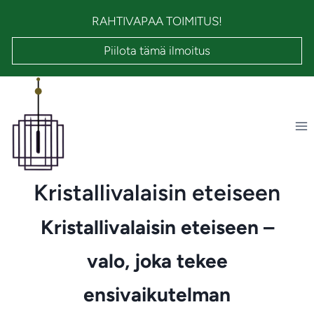
Siirry
RAHTIVAPAA TOIMITUS!
sisältöön
Piilota tämä ilmoitus
Kristallivalaisin eteiseen
Kristallivalaisin eteiseen –
valo, joka tekee
ensivaikutelman