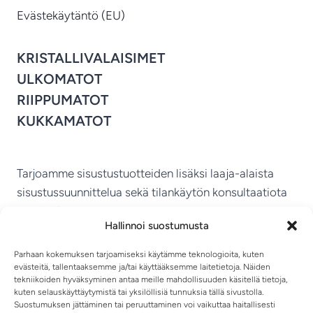
Evästekäytäntö (EU)
KRISTALLIVALAISIMET
ULKOMATOT
RIIPPUMATOT
KUKKAMATOT
Tarjoamme sisustustuotteiden lisäksi laaja-alaista
sisustussuunnittelua sekä tilankäytön konsultaatiota
ympäri Suomen.
Hallinnoi suostumusta
MIKKELIN VITRIINI KY
Parhaan kokemuksen tarjoamiseksi käytämme teknologioita, kuten
evästeitä, tallentaaksemme ja/tai käyttääksemme laitetietoja. Näiden
tekniikoiden hyväksyminen antaa meille mahdollisuuden käsitellä tietoja,
kuten selauskäyttäytymistä tai yksilöllisiä tunnuksia tällä sivustolla.
Suostumuksen jättäminen tai peruuttaminen voi vaikuttaa haitallisesti