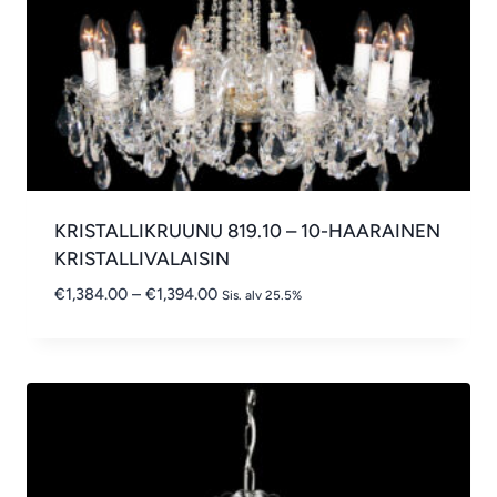
KRISTALLIKRUUNU 819.10 – 10-HAARAINEN
KRISTALLIVALAISIN
Hintaluokka:
€
1,384.00
–
€
1,394.00
Sis. alv 25.5%
€1,384.00
-
€1,394.00