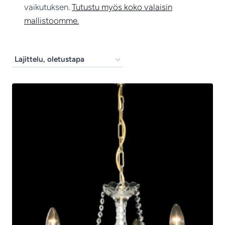
vaikutuksen.
Tutustu myös koko valaisin
mallistoomme.