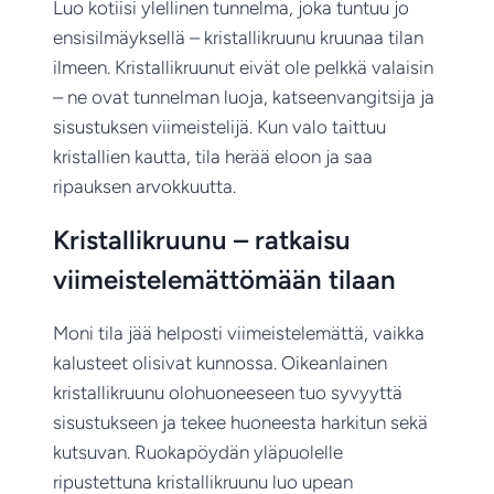
Luo kotiisi ylellinen tunnelma, joka tuntuu jo
ensisilmäyksellä – kristallikruunu kruunaa tilan
ilmeen. Kristallikruunut eivät ole pelkkä valaisin
– ne ovat tunnelman luoja, katseenvangitsija ja
sisustuksen viimeistelijä. Kun valo taittuu
kristallien kautta, tila herää eloon ja saa
ripauksen arvokkuutta.
Kristallikruunu – ratkaisu
viimeistelemättömään tilaan
Moni tila jää helposti viimeistelemättä, vaikka
kalusteet olisivat kunnossa. Oikeanlainen
kristallikruunu olohuoneeseen tuo syvyyttä
sisustukseen ja tekee huoneesta harkitun sekä
kutsuvan. Ruokapöydän yläpuolelle
ripustettuna kristallikruunu luo upean