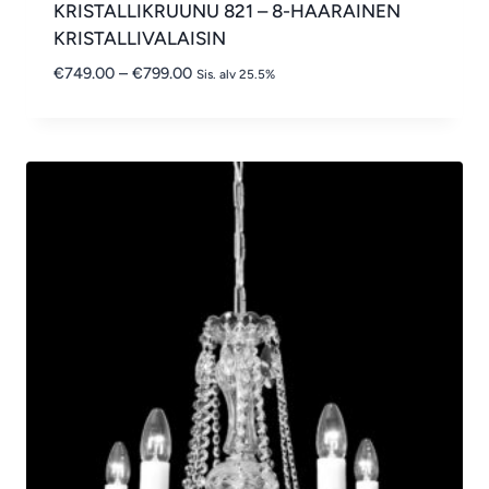
KRISTALLIKRUUNU 821 – 8-HAARAINEN
KRISTALLIVALAISIN
Hintaluokka:
€
749.00
–
€
799.00
Sis. alv 25.5%
€749.00
-
€799.00