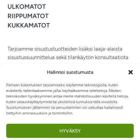
ULKOMATOT
RIIPPUMATOT
KUKKAMATOT
Tarjoamme sisustustuotteiden lisäksi laaja-alaista
sisustussuunnittelua sekä tilankäytön konsultaatiota
ympäri Suomen.
Hallinnoi suostumusta
MIKKELIN VITRIINI KY
Parhaan kokemuksen tarjoamiseksi käytämme teknologioita, kuten
evästeitä, tallentaaksemme ja/tai käyttääksemme laitetietoja. Näiden
tekniikoiden hyväksyminen antaa meille mahdollisuuden käsitellä tietoja,
kuten selauskäyttäytymistä tai yksilöllisiä tunnuksia tällä sivustolla.
Suostumuksen jättäminen tai peruuttaminen voi vaikuttaa haitallisesti
tiettyihin ominaisuuksiin ja toimintoihin.
TIETOSUOJASELOSTE
TOIMITUSEHDOT
OTA YHTEYTTÄ
RIIPPUMATOT JA -TUOLIT
HYVÄKSY