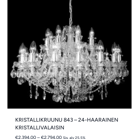
KRISTALLIKRUUNU 843 – 24-HAARAINEN
KRISTALLIVALAISIN
Hintaluokka:
€
2,394.00
–
€
2,794.00
Sis. alv 25.5%