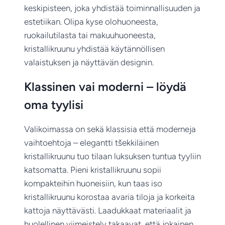
keskipisteen, joka yhdistää toiminnallisuuden ja
estetiikan. Olipa kyse olohuoneesta,
ruokailutilasta tai makuuhuoneesta,
kristallikruunu yhdistää käytännöllisen
valaistuksen ja näyttävän designin.
Klassinen vai moderni – löydä
oma tyylisi
Valikoimassa on sekä klassisia että moderneja
vaihtoehtoja – elegantti tšekkiläinen
kristallikruunu tuo tilaan luksuksen tuntua tyyliin
katsomatta. Pieni kristallikruunu sopii
kompakteihin huoneisiin, kun taas iso
kristallikruunu korostaa avaria tiloja ja korkeita
kattoja näyttävästi. Laadukkaat materiaalit ja
huolellinen viimeistely takaavat, että jokainen