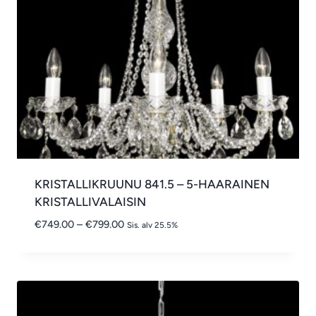
KRISTALLIKRUUNU 841.5 – 5-HAARAINEN
KRISTALLIVALAISIN
Hintaluokka:
€
749.00
–
€
799.00
Sis. alv 25.5%
€749.00
-
€799.00