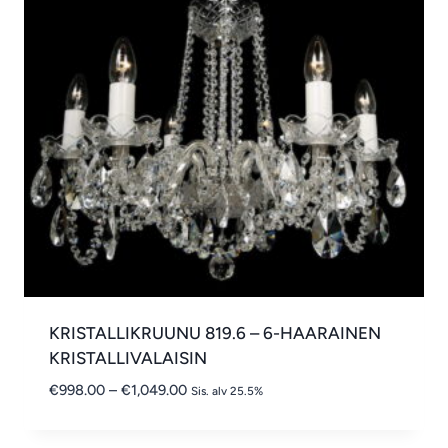
KRISTALLIKRUUNU 819.6 – 6-HAARAINEN
KRISTALLIVALAISIN
Hintaluokka:
€
998.00
–
€
1,049.00
Sis. alv 25.5%
€998.00
-