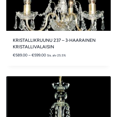
KRISTALLIKRUUNU 237 – 3‑HAARAINEN
KRISTALLIVALAISIN
Hintaluokka:
€
589.00
–
€
599.00
Sis. alv 25.5%
€589.00
-
€599.00