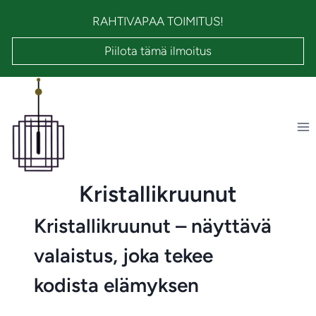
Siirry
RAHTIVAPAA TOIMITUS!
sisältöön
Piilota tämä ilmoitus
Kristallikruunut
Kristallikruunut – näyttävä
valaistus, joka tekee
kodista elämyksen