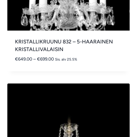
KRISTALLIKRUUNU 832 – 5-HAARAINEN
KRISTALLIVALAISIN
Hintaluokka:
€
649.00
–
€
699.00
Sis. alv 25.5%
€649.00
-
€699.00