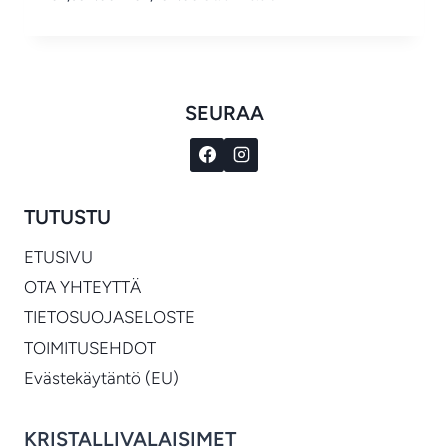
€2,394.00
-
€2,794.00
SEURAA
TUTUSTU
ETUSIVU
OTA YHTEYTTÄ
TIETOSUOJASELOSTE
TOIMITUSEHDOT
Evästekäytäntö (EU)
KRISTALLIVALAISIMET