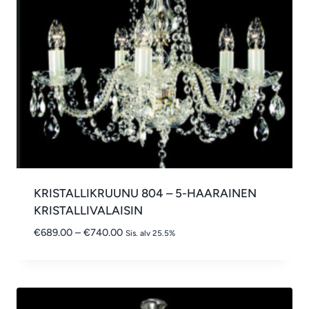
KRISTALLIKRUUNU 804 – 5-HAARAINEN
KRISTALLIVALAISIN
Hintaluokka:
€
689.00
–
€
740.00
Sis. alv 25.5%
€689.00
-
€740.00