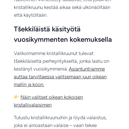
kristallikruunu kestää aikaa sekä ulkonäöltään
että käytöltään.
Tšekkiläistä käsityötä
vuosikymmenten kokemuksella
Valikoimamme kristallikruunut tulevat
tšekkiläiseltä perheyritykseltä, jonka laatu on
kestänyt vuosikymmeniä.
Asiantuntijamme
auttaa tarvittaessa valitsemaan juuri oikean
mallin ja koon.
Näin valitset oikean kokoisen
kristallivalaisimen
Tutustu kristallikruunuihin ja löydä valaistus,
joka ei ainoastaan valaise – vaan tekee