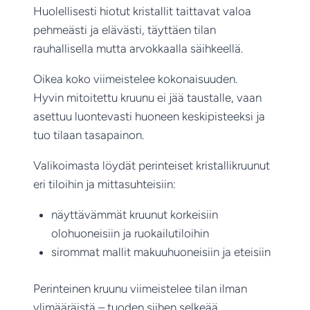
Huolellisesti hiotut kristallit taittavat valoa
pehmeästi ja elävästi, täyttäen tilan
rauhallisella mutta arvokkaalla säihkeellä.
Oikea koko viimeistelee kokonaisuuden.
Hyvin mitoitettu kruunu ei jää taustalle, vaan
asettuu luontevasti huoneen keskipisteeksi ja
tuo tilaan tasapainon.
Valikoimasta löydät perinteiset kristallikruunut
eri tiloihin ja mittasuhteisiin:
näyttävämmät kruunut korkeisiin
olohuoneisiin ja ruokailutiloihin
sirommat mallit makuuhuoneisiin ja eteisiin
Perinteinen kruunu viimeistelee tilan ilman
ylimääräistä – tuoden siihen selkeää