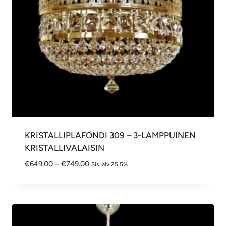
KRISTALLIPLAFONDI 309 – 3-LAMPPUINEN
KRISTALLIVALAISIN
Hintaluokka:
€
649.00
–
€
749.00
Sis. alv 25.5%
€649.00
-
€749.00