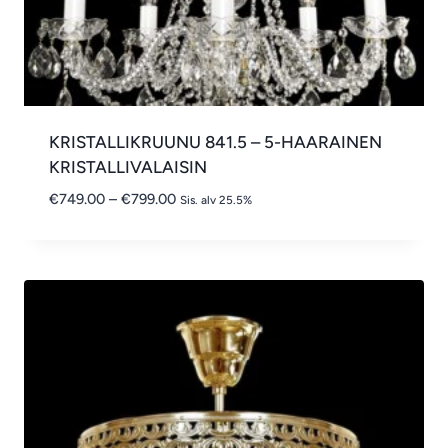
KRISTALLIKRUUNU 841.5 – 5-HAARAINEN
KRISTALLIVALAISIN
Hintaluokka:
€
749.00
–
€
799.00
Sis. alv 25.5%
€749.00
-
€799.00