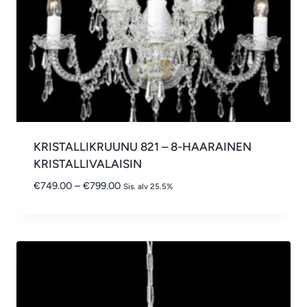
KRISTALLIKRUUNU 821 – 8-HAARAINEN
KRISTALLIVALAISIN
Hintaluokka:
€
749.00
–
€
799.00
Sis. alv 25.5%
€749.00
-
€799.00