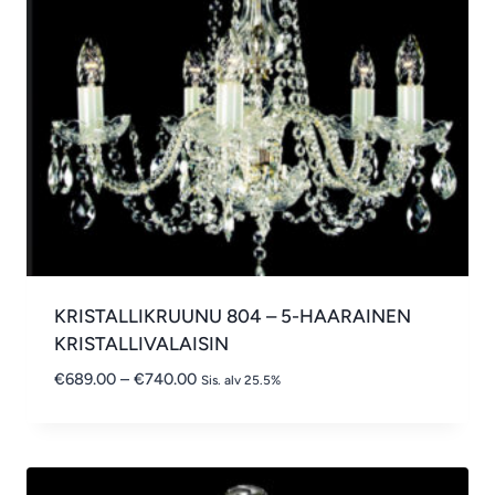
KRISTALLIKRUUNU 804 – 5-HAARAINEN
KRISTALLIVALAISIN
Hintaluokka:
€
689.00
–
€
740.00
Sis. alv 25.5%
€689.00
-
€740.00