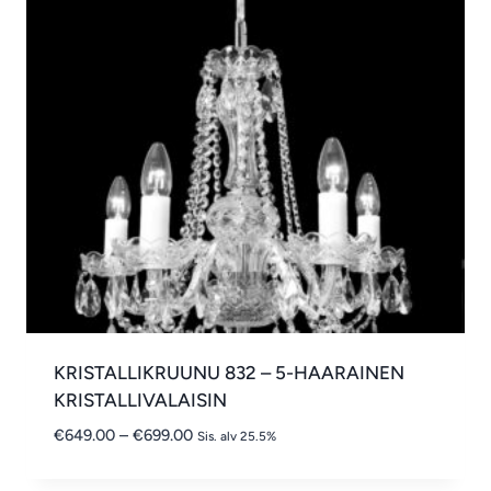
KRISTALLIKRUUNU 832 – 5-HAARAINEN
KRISTALLIVALAISIN
Hintaluokka:
€
649.00
–
€
699.00
Sis. alv 25.5%
€649.00
-