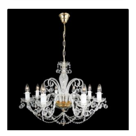
€699.00