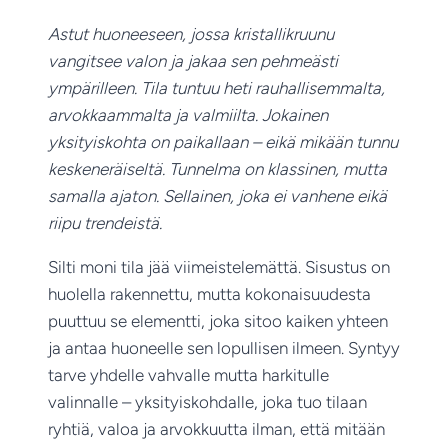
Astut huoneeseen, jossa kristallikruunu
vangitsee valon ja jakaa sen pehmeästi
ympärilleen. Tila tuntuu heti rauhallisemmalta,
arvokkaammalta ja valmiilta. Jokainen
yksityiskohta on paikallaan – eikä mikään tunnu
keskeneräiseltä. Tunnelma on klassinen, mutta
samalla ajaton. Sellainen, joka ei vanhene eikä
riipu trendeistä.
Silti moni tila jää viimeistelemättä. Sisustus on
huolella rakennettu, mutta kokonaisuudesta
puuttuu se elementti, joka sitoo kaiken yhteen
ja antaa huoneelle sen lopullisen ilmeen. Syntyy
tarve yhdelle vahvalle mutta harkitulle
valinnalle – yksityiskohdalle, joka tuo tilaan
ryhtiä, valoa ja arvokkuutta ilman, että mitään