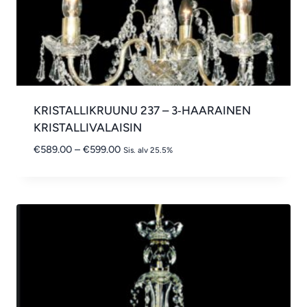
KRISTALLIKRUUNU 237 – 3‑HAARAINEN
KRISTALLIVALAISIN
Hintaluokka:
€
589.00
–
€
599.00
Sis. alv 25.5%
€589.00
-
€599.00