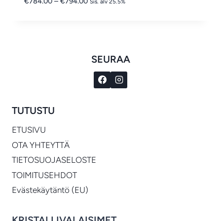
Hintaluokka:
€
784.00
–
€
794.00
Sis. alv 25.5%
€784.00
-
€794.00
SEURAA
TUTUSTU
ETUSIVU
OTA YHTEYTTÄ
TIETOSUOJASELOSTE
TOIMITUSEHDOT
Evästekäytäntö (EU)
KRISTALLIVALAISIMET