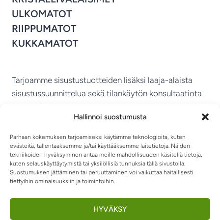
ULKOMATOT
RIIPPUMATOT
KUKKAMATOT
Tarjoamme sisustustuotteiden lisäksi laaja-alaista
sisustussuunnittelua sekä tilankäytön konsultaatiota
ympäri Suomen.
Hallinnoi suostumusta
MIKKELIN VITRIINI KY
Parhaan kokemuksen tarjoamiseksi käytämme teknologioita, kuten
evästeitä, tallentaaksemme ja/tai käyttääksemme laitetietoja. Näiden
tekniikoiden hyväksyminen antaa meille mahdollisuuden käsitellä tietoja,
kuten selauskäyttäytymistä tai yksilöllisiä tunnuksia tällä sivustolla.
Suostumuksen jättäminen tai peruuttaminen voi vaikuttaa haitallisesti
tiettyihin ominaisuuksiin ja toimintoihin.
TIETOSUOJASELOSTE
TOIMITUSEHDOT
OTA YHTEYTTÄ
RIIPPUMATOT JA -TUOLIT
HYVÄKSY