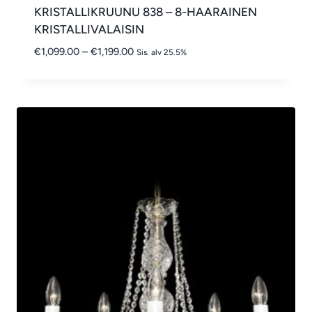
KRISTALLIKRUUNU 838 – 8-HAARAINEN
KRISTALLIVALAISIN
Hintaluokka:
€
1,099.00
–
€
1,199.00
Sis. alv 25.5%
€1,099.00
-
€1,199.00