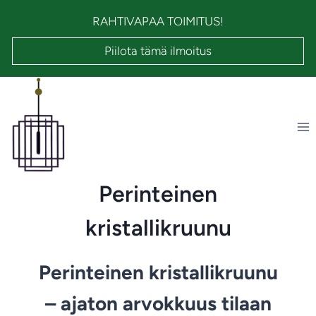
Siirry
RAHTIVAPAA TOIMITUS!
sisältöön
Piilota tämä ilmoitus
Perinteinen
kristallikruunu
Perinteinen kristallikruunu
– ajaton arvokkuus tilaan