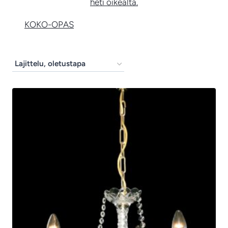
heti oikealta.
KOKO-OPAS