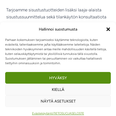
Tarjoamme sisustustuotteiden lisäksi laaja-alaista
sisustussuunnittelua sekä tilankäytön konsultaatiota
ympäri Suomen.
Hallinnoi suostumusta
MIKKELIN VITRIINI KY
Parhaan kokemuksen tarjoamiseksi käytämme teknologioita, kuten
evästeitä, tallentaaksemme ja/tai käyttääksemme laitetietoja. Näiden
tekniikoiden hyväksyminen antaa meille mahdollisuuden käsitellä tietoja,
kuten selauskäyttäytymistä tai yksilöllisiä tunnuksia tällä sivustolla.
Suostumuksen jättäminen tai peruuttaminen voi vaikuttaa haitallisesti
tiettyihin ominaisuuksiin ja toimintoihin.
TIETOSUOJASELOSTE
TOIMITUSEHDOT
OTA YHTEYTTÄ
RIIPPUMATOT JA -TUOLIT
HYVÄKSY
KIELLÄ
0
NÄYTÄ ASETUKSET
© 2026 Sisustusvitriini
Evästekäytäntö
TIETOSUOJASELOSTE