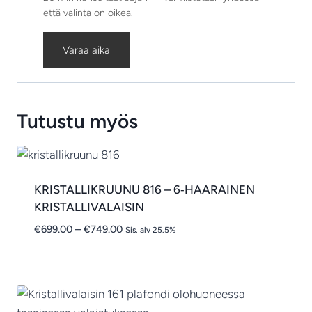
että valinta on oikea.
Varaa aika
Tutustu myös
KRISTALLIKRUUNU 816 – 6‑HAARAINEN
KRISTALLIVALAISIN
Hintaluokka:
€
699.00
–
€
749.00
Sis. alv 25.5%
€699.00
-
€749.00