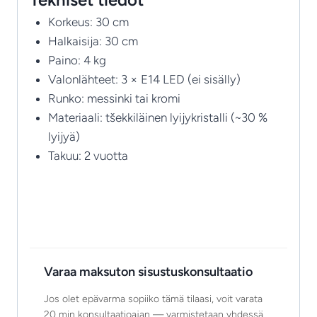
Korkeus: 30 cm
Halkaisija: 30 cm
Paino: 4 kg
Valonlähteet: 3 × E14 LED (ei sisälly)
Runko: messinki tai kromi
Materiaali: tšekkiläinen lyijykristalli (~30 %
lyijyä)
Takuu: 2 vuotta
Varaa maksuton sisustuskonsultaatio
Jos olet epävarma sopiiko tämä tilaasi, voit varata
20 min konsultaatioajan — varmistetaan yhdessä