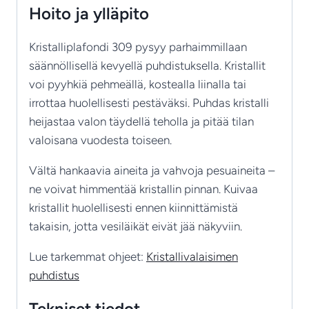
Hoito ja ylläpito
Kristalliplafondi 309 pysyy parhaimmillaan
säännöllisellä kevyellä puhdistuksella. Kristallit
voi pyyhkiä pehmeällä, kostealla liinalla tai
irrottaa huolellisesti pestäväksi. Puhdas kristalli
heijastaa valon täydellä teholla ja pitää tilan
valoisana vuodesta toiseen.
Vältä hankaavia aineita ja vahvoja pesuaineita –
ne voivat himmentää kristallin pinnan. Kuivaa
kristallit huolellisesti ennen kiinnittämistä
takaisin, jotta vesiläikät eivät jää näkyviin.
Lue tarkemmat ohjeet:
Kristallivalaisimen
puhdistus
Tekniset tiedot