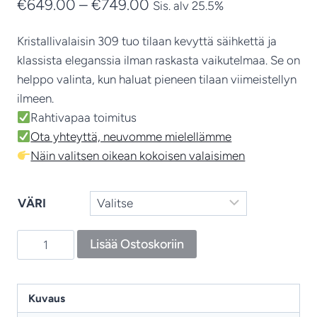
Hintaluokka:
€
649.00
–
€
749.00
Sis. alv 25.5%
€649.00
Kristallivalaisin 309 tuo tilaan kevyttä säihkettä ja
-
klassista eleganssia ilman raskasta vaikutelmaa. Se on
€749.00
helppo valinta, kun haluat pieneen tilaan viimeistellyn
ilmeen.
Rahtivapaa toimitus
Ota yhteyttä, neuvomme mielellämme
Näin valitsen oikean kokoisen valaisimen
VÄRI
Kristalliplafondi
Lisää Ostoskoriin
309
–
3-
Kuvaus
lamppuinen