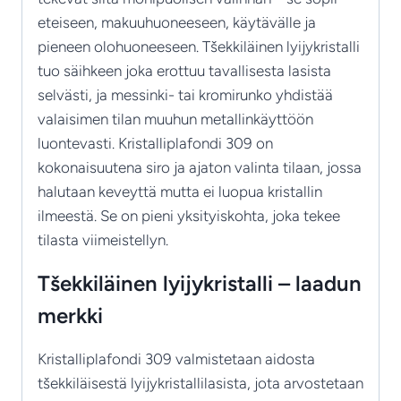
eteiseen, makuuhuoneeseen, käytävälle ja
pieneen olohuoneeseen. Tšekkiläinen lyijykristalli
tuo säihkeen joka erottuu tavallisesta lasista
selvästi, ja messinki- tai kromirunko yhdistää
valaisimen tilan muuhun metallinkäyttöön
luontevasti. Kristalliplafondi 309 on
kokonaisuutena siro ja ajaton valinta tilaan, jossa
halutaan keveyttä mutta ei luopua kristallin
ilmeestä. Se on pieni yksityiskohta, joka tekee
tilasta viimeistellyn.
Tšekkiläinen lyijykristalli – laadun
merkki
Kristalliplafondi 309 valmistetaan aidosta
tšekkiläisestä lyijykristallilasista, jota arvostetaan