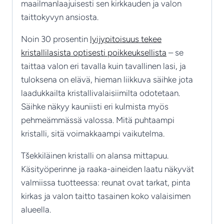
maailmanlaajuisesti sen kirkkauden ja valon
taittokyvyn ansiosta.
Noin 30 prosentin
lyijypitoisuus tekee
kristallilasista optisesti poikkeuksellista
– se
taittaa valon eri tavalla kuin tavallinen lasi, ja
tuloksena on elävä, hieman liikkuva säihke jota
laadukkailta kristallivalaisiimilta odotetaan.
Säihke näkyy kauniisti eri kulmista myös
pehmeämmässä valossa. Mitä puhtaampi
kristalli, sitä voimakkaampi vaikutelma.
Tšekkiläinen kristalli on alansa mittapuu.
Käsityöperinne ja raaka-aineiden laatu näkyvät
valmiissa tuotteessa: reunat ovat tarkat, pinta
kirkas ja valon taitto tasainen koko valaisimen
alueella.