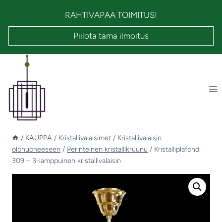
Siirry
RAHTIVAPAA TOIMITUS!
sisältöön
Piilota tämä ilmoitus
/
KAUPPA
/
Kristallivalaisimet
/
Kristallivalaisin
olohuoneeseen
/
Perinteinen kristallikruunu
/
Kristalliplafondi
309 – 3-lamppuinen kristallivalaisin