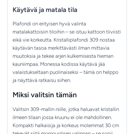
Käytävä ja matala tila
Plafondi on erityisen hyvä valinta
matalakattoisiin tiloihin – se istuu kattoon tiiviisti
eikä vie korkeutta. Kristalliplafondi 309 nostaa
käytävän tasoa merkittävästi ilman mittavia
muutoksia ja tekee arjen kulkemisesta hieman
kauniimpaa. Monessa kodissa käytävä jää
valaistukseltaan puolinaiseksi – tämä on helppo
ja näyttävä ratkaisu siihen.
Miksi valitsin tämän
Valitsin 309-mallin niille, jotka haluavat kristallin
ilmeen tilaan jossa kruunu ei ole mahdollinen.
Kompakti halkaisija ja korkeus molemmat 30 cm
tekevät siitä monipuolisen valinnan – se sopii