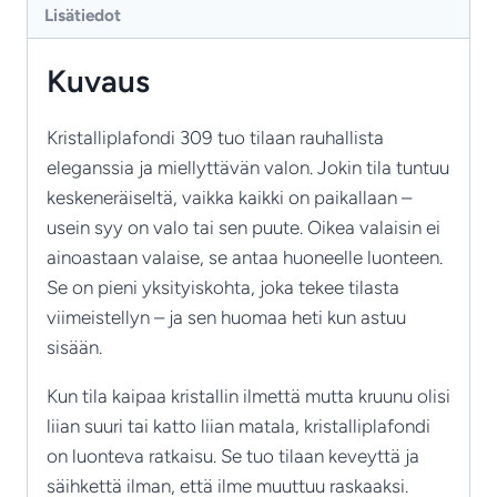
Lisätiedot
kristallivalaisin
määrä
Kuvaus
Kristalliplafondi 309 tuo tilaan rauhallista
eleganssia ja miellyttävän valon. Jokin tila tuntuu
keskeneräiseltä, vaikka kaikki on paikallaan –
usein syy on valo tai sen puute. Oikea valaisin ei
ainoastaan valaise, se antaa huoneelle luonteen.
Se on pieni yksityiskohta, joka tekee tilasta
viimeistellyn – ja sen huomaa heti kun astuu
sisään.
Kun tila kaipaa kristallin ilmettä mutta kruunu olisi
liian suuri tai katto liian matala, kristalliplafondi
on luonteva ratkaisu. Se tuo tilaan keveyttä ja
säihkettä ilman, että ilme muuttuu raskaaksi.