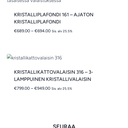
KRISTALLIPLAFONDI 161 – AJATON
KRISTALLIPLAFONDI
Hintaluokka:
€
689.00
–
€
694.00
Sis. alv 25.5%
€689.00
-
€694.00
KRISTALLIKATTOVALAISIN 316 – 3-
LAMPPUINEN KRISTALLIVALAISIN
Hintaluokka:
€
799.00
–
€
949.00
Sis. alv 25.5%
€799.00
-
€949.00
SEURAA