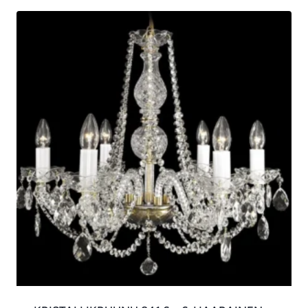
€2,794.00