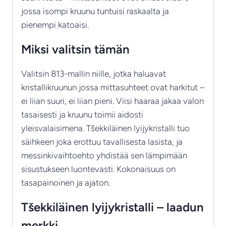
jossa isompi kruunu tuntuisi raskaalta ja
pienempi katoaisi.
Miksi valitsin tämän
Valitsin 813-mallin niille, jotka haluavat
kristallikruunun jossa mittasuhteet ovat harkitut –
ei liian suuri, ei liian pieni. Viisi haaraa jakaa valon
tasaisesti ja kruunu toimii aidosti
yleisvalaisimena. Tšekkiläinen lyijykristalli tuo
säihkeen joka erottuu tavallisesta lasista, ja
messinkivaihtoehto yhdistää sen lämpimään
sisustukseen luontevasti. Kokonaisuus on
tasapainoinen ja ajaton.
Tšekkiläinen lyijykristalli – laadun
merkki