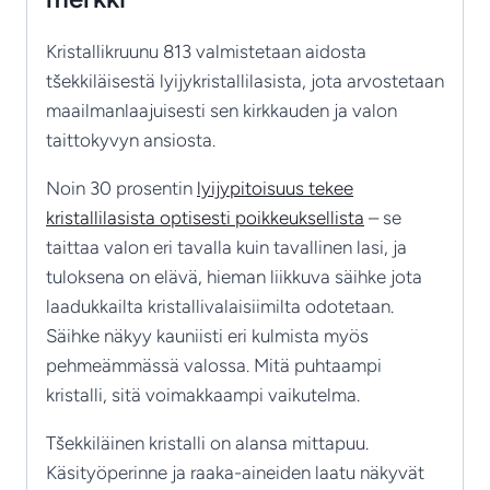
Kristallikruunu 813 valmistetaan aidosta
tšekkiläisestä lyijykristallilasista, jota arvostetaan
maailmanlaajuisesti sen kirkkauden ja valon
taittokyvyn ansiosta.
Noin 30 prosentin
lyijypitoisuus tekee
kristallilasista optisesti poikkeuksellista
– se
taittaa valon eri tavalla kuin tavallinen lasi, ja
tuloksena on elävä, hieman liikkuva säihke jota
laadukkailta kristallivalaisiimilta odotetaan.
Säihke näkyy kauniisti eri kulmista myös
pehmeämmässä valossa. Mitä puhtaampi
kristalli, sitä voimakkaampi vaikutelma.
Tšekkiläinen kristalli on alansa mittapuu.
Käsityöperinne ja raaka-aineiden laatu näkyvät