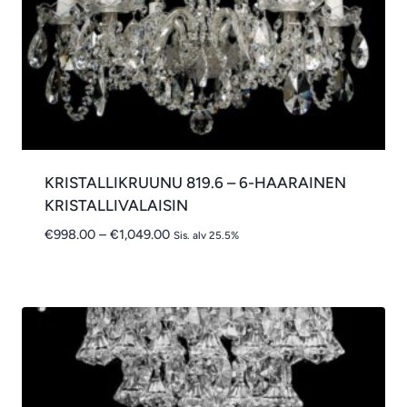
KRISTALLIKRUUNU 819.6 – 6-HAARAINEN
KRISTALLIVALAISIN
Hintaluokka:
€
998.00
–
€
1,049.00
Sis. alv 25.5%
€998.00
-
€1,049.00