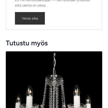
20 min konsultaatioajan — varmistetaan yhdessä
että valinta on oikea.
Varaa aika
Tutustu myös