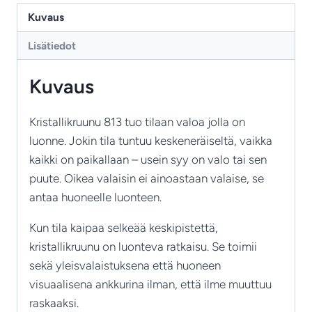
5-
Kuvaus
haarainen
Lisätiedot
kristallivalaisin
määrä
Kuvaus
Kristallikruunu 813 tuo tilaan valoa jolla on
luonne. Jokin tila tuntuu keskeneräiseltä, vaikka
kaikki on paikallaan – usein syy on valo tai sen
puute. Oikea valaisin ei ainoastaan valaise, se
antaa huoneelle luonteen.
Kun tila kaipaa selkeää keskipistettä,
kristallikruunu on luonteva ratkaisu. Se toimii
sekä yleisvalaistuksena että huoneen
visuaalisena ankkurina ilman, että ilme muuttuu
raskaaksi.