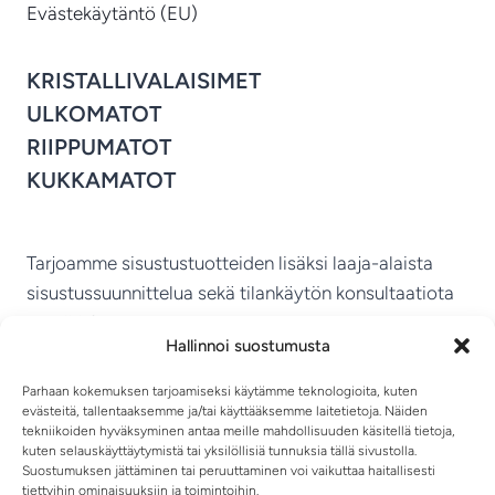
Evästekäytäntö (EU)
KRISTALLIVALAISIMET
ULKOMATOT
RIIPPUMATOT
KUKKAMATOT
Tarjoamme sisustustuotteiden lisäksi laaja-alaista
sisustussuunnittelua sekä tilankäytön konsultaatiota
ympäri Suomen.
Hallinnoi suostumusta
MIKKELIN VITRIINI KY
Parhaan kokemuksen tarjoamiseksi käytämme teknologioita, kuten
evästeitä, tallentaaksemme ja/tai käyttääksemme laitetietoja. Näiden
tekniikoiden hyväksyminen antaa meille mahdollisuuden käsitellä tietoja,
kuten selauskäyttäytymistä tai yksilöllisiä tunnuksia tällä sivustolla.
Suostumuksen jättäminen tai peruuttaminen voi vaikuttaa haitallisesti
tiettyihin ominaisuuksiin ja toimintoihin.