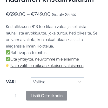
Hintaluokka:
€
699.00
–
€
749.00
Sis. alv 25.5%
€699.00
Kristallikruunu 813 tuo tilaan valoa ja sellaista
-
rauhallista arvokkuutta, joka tuntuu heti oikealta. Se
€749.00
on varma valinta, kun haluat tilaan klassista
eleganssia ilman liioittelua.
Rahtivapaa toimitus
Ota yhteyttä, neuvomme mielellämme
Näin valitsen oikean kokoisen valaisimen
VÄRI
Kristallikruunu
Lisää Ostoskoriin
813
–