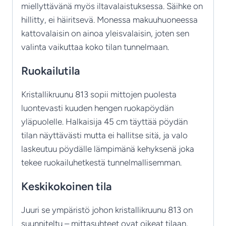
miellyttävänä myös iltavalaistuksessa. Säihke on
hillitty, ei häiritsevä. Monessa makuuhuoneessa
kattovalaisin on ainoa yleisvalaisin, joten sen
valinta vaikuttaa koko tilan tunnelmaan.
Ruokailutila
Kristallikruunu 813 sopii mittojen puolesta
luontevasti kuuden hengen ruokapöydän
yläpuolelle. Halkaisija 45 cm täyttää pöydän
tilan näyttävästi mutta ei hallitse sitä, ja valo
laskeutuu pöydälle lämpimänä kehyksenä joka
tekee ruokailuhetkestä tunnelmallisemman.
Keskikokoinen tila
Juuri se ympäristö johon kristallikruunu 813 on
suunniteltu – mittasuhteet ovat oikeat tilaan,