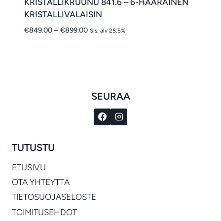
KRISTALLIKRUUNU 841.6 – 6-HAARAINEN
KRISTALLIVALAISIN
Hintaluokka:
€
849.00
–
€
899.00
Sis. alv 25.5%
€849.00
-
€899.00
SEURAA
TUTUSTU
ETUSIVU
OTA YHTEYTTÄ
TIETOSUOJASELOSTE
TOIMITUSEHDOT