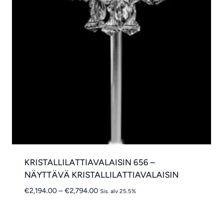
KRISTALLILATTIAVALAISIN 656 –
NÄYTTÄVÄ KRISTALLILATTIAVALAISIN
Hintaluokka:
€
2,194.00
–
€
2,794.00
Sis. alv 25.5%
€2,194.00
-