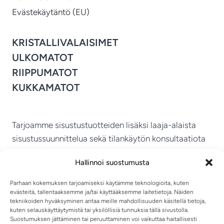
Evästekäytäntö (EU)
KRISTALLIVALAISIMET
ULKOMATOT
RIIPPUMATOT
KUKKAMATOT
Tarjoamme sisustustuotteiden lisäksi laaja-alaista
sisustussuunnittelua sekä tilankäytön konsultaatiota
ympäri Suomen.
Hallinnoi suostumusta
MIKKELIN VITRIINI KY
Parhaan kokemuksen tarjoamiseksi käytämme teknologioita, kuten
evästeitä, tallentaaksemme ja/tai käyttääksemme laitetietoja. Näiden
tekniikoiden hyväksyminen antaa meille mahdollisuuden käsitellä tietoja,
kuten selauskäyttäytymistä tai yksilöllisiä tunnuksia tällä sivustolla.
Suostumuksen jättäminen tai peruuttaminen voi vaikuttaa haitallisesti