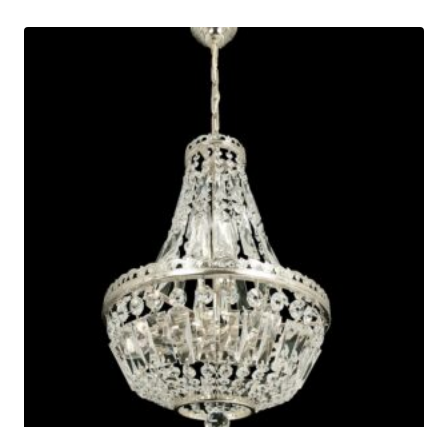
€799.00