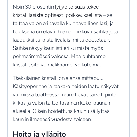
Noin 30 prosentin
lyijypitoisuus tekee
kristallilasista optisesti poikkeuksellista
– se
taittaa valon eri tavalla kuin tavallinen lasi, ja
tuloksena on elävä, hieman liikkuva säihke jota
laadukkailta kristallivalaisiimilta odotetaan.
Säihke näkyy kauniisti eri kulmista myös
pehmeämmässä valossa. Mitä puhtaampi
kristalli, sitä voimakkaampi vaikutelma.
Tšekkiläinen kristalli on alansa mittapuu.
Käsityöperinne ja raaka-aineiden laatu näkyvät
valmiissa tuotteessa: reunat ovat tarkat, pinta
kirkas ja valon taitto tasainen koko kruunun
alueella. Oikein hoidettuna kruunu säilyttää
kauniin ilmeensä vuodesta toiseen.
Hoito ja ylläpito