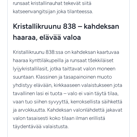
runsaat kristallinauhat tekevät siitä
katseenvangitsijan joka tilanteessa.
Kristallikruunu 838 – kahdeksan
haaraa, elävää valoa
Kristallikruunu 838:ssa on kahdeksan kaartuvaa
haaraa kynttiläkupeilla ja runsaat tšekkiläiset
lyijykristallilasit, jotka taittavat valon moneen
suuntaan. Klassinen ja tasapainoinen muoto
yhdistyy elävään, kirkkaaseen valaistukseen jota
tavallinen lasi ei tuota – valo ei vain täytä tilaa,
vaan tuo siihen syvyyttä, kerroksellista säihkettä
ja arvokkuutta. Kahdeksan valonlähdettä jakavat
valon tasaisesti koko tilaan ilman erillistä
täydentävää valaistusta.