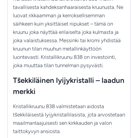
tavallisesta kahdeksanhaaraisesta kruunusta. Ne
luovat rikkaamman ja kerroksellisemman
säihkeen kuin yksittäiset riipukset – tämä on
kruunu joka näyttää erilaiselta joka kulmasta ja
joka valaistuksessa. Messinki tai kromi yhdistää
kruunun tilan muuhun metallinkäyttöön
luontevasti. Kristallikruunu 838 on investointi,
joka muuttaa tilan tunnelman pysyvästi.
Tšekkiläinen lyijykristalli – laadun
merkki
Kristallikruunu 838 valmistetaan aidosta
tšekkiläisestä lyijykristallilasista, jota arvostetaan
maailmanlaajuisesti sen kirkkauden ja valon
taittokyvyn ansiosta.