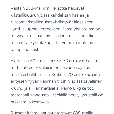
Valitsin 838-mallin niille, jotka haluavat
kristallikruunun jossa kahdeksan haaraa ja
runsaat kristallinauhat yhdistyvät klassiseen
kynttiläkuppirakenteeseen. Tämä yhdistelmä on
harvinainen – useimmissa kruunuissa on joko
nauhat tai kynttiläkupit, harvemmin molemmat
tasapainoisesti.
Halkaisija 50 cm ja korkeus 70 cm ovat harkitut
mittasuhteet – valaisin on selvästi näyttävä
mutta ei hallitse tilaa. Korkeus 70 cm tekee siitä
erityisen hyvän valinnan tiloihin, joissa tavallinen
kruunu jäisi liian matalaksi. Paino 8 kg kertoo
materiaalin laadusta – tšekkiläinen lyijykristalli on
raskasta ja kestävää.
Runsaat kristallinauhat erottavat 838-mallin