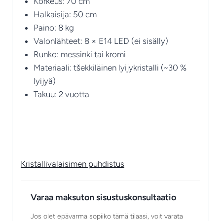
Korkeus: 70 cm
Halkaisija: 50 cm
Paino: 8 kg
Valonlähteet: 8 × E14 LED (ei sisälly)
Runko: messinki tai kromi
Materiaali: tšekkiläinen lyijykristalli (~30 %
lyijyä)
Takuu: 2 vuotta
Kristallivalaisimen puhdistus
Varaa maksuton sisustuskonsultaatio
Jos olet epävarma sopiiko tämä tilaasi, voit varata