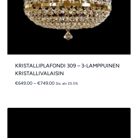
KRISTALLIPLAFONDI 309 – 3-LAMPPUINEN
KRISTALLIVALAISIN
Hintaluokka:
€
649.00
–
€
749.00
Sis. alv 25.5%
€649.00
-
€749.00