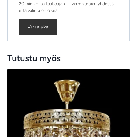
20 min konsultaatioajan — varmistetaan yhdessä
että valinta on oikea.
Varaa aika
Tutustu myös