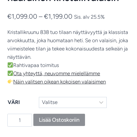
Hintaluokka:
€
1,099.00
–
€
1,199.00
Sis. alv 25.5%
€1,099.00
Kristallikruunu 838 tuo tilaan näyttävyyttä ja klassista
-
arvokkuutta, joka huomataan heti. Se on valaisin, joka
€1,199.00
viimeistelee tilan ja tekee kokonaisuudesta selkeän ja
näyttävän.
Rahtivapaa toimitus
Ota yhteyttä, neuvomme mielellämme
Näin valitsen oikean kokoisen valaisimen
VÄRI
Kristallikruunu
Lisää Ostoskoriin
838
–