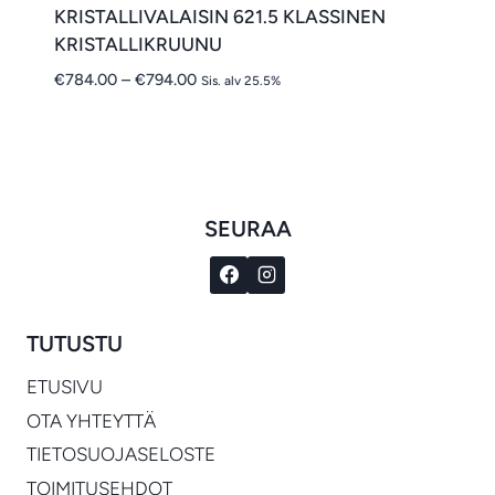
KRISTALLIVALAISIN 621.5 KLASSINEN
KRISTALLIKRUUNU
Hintaluokka:
€
784.00
–
€
794.00
Sis. alv 25.5%
€784.00
-
€794.00
SEURAA
TUTUSTU
ETUSIVU
OTA YHTEYTTÄ
TIETOSUOJASELOSTE
TOIMITUSEHDOT