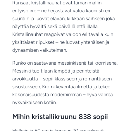
Runsaat kristallinauhat ovat tämän mallin
erityispiirre – ne heijastavat valoa kauniisti eri
suuntiin ja luovat elävän, kirkkaan säihkeen joka
näyttää hyvältä sekä päivällä että illalla.
Kristallinauhat reagoivat valoon eri tavalla kuin
yksittäiset riipukset – ne luovat yhtenäisen ja
dynaamisen vaikutelman.
Runko on saatavana messinkisenä tai kromisena.
Messinki tuo tilaan lämpöä ja perinteistä
arvokkuutta – sopii klassiseen ja romanttiseen
sisustukseen. Kromi keventää ilmettä ja tekee
kokonaisuudesta modernimman – hyvä valinta
nykyaikaiseen kotiin.
Mihin kristallikruunu 838 sopii
Halkaisija 50 cm ja korkeus 70 cm tekevät