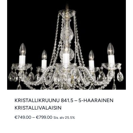
KRISTALLIKRUUNU 841.5 – 5-HAARAINEN
KRISTALLIVALAISIN
Hintaluokka:
€
749.00
–
€
799.00
Sis. alv 25.5%
€749.00
-