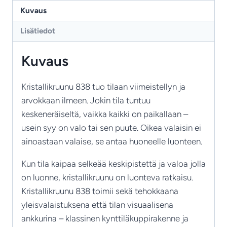
8-
Kuvaus
haarainen
Lisätiedot
kristallivalaisin
määrä
Kuvaus
Kristallikruunu 838 tuo tilaan viimeistellyn ja
arvokkaan ilmeen. Jokin tila tuntuu
keskeneräiseltä, vaikka kaikki on paikallaan –
usein syy on valo tai sen puute. Oikea valaisin ei
ainoastaan valaise, se antaa huoneelle luonteen.
Kun tila kaipaa selkeää keskipistettä ja valoa jolla
on luonne, kristallikruunu on luonteva ratkaisu.
Kristallikruunu 838 toimii sekä tehokkaana
yleisvalaistuksena että tilan visuaalisena
ankkurina – klassinen kynttiläkuppirakenne ja