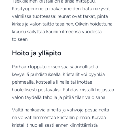
Tšekkiläinen kristalli on alansa mittapuu.
Käsityöperinne ja raaka-aineiden laatu näkyvät
valmiissa tuotteessa: reunat ovat tarkat, pinta
kirkas ja valon taitto tasainen. Oikein hoidettuna
kruunu säilyttää kauniin ilmeensä vuodesta
toiseen.
Hoito ja ylläpito
Parhaan lopputuloksen saa säännöllisellä
kevyellä puhdistuksella. Kristallit voi pyyhkiä
pehmeällä, kostealla liinalla tai irrottaa
huolellisesti pestäväksi. Puhdas kristalli heijastaa
valon täydellä teholla ja pitää tilan valoisana.
Vältä hankaavia aineita ja vahvoja pesuaineita –
ne voivat himmentää kristallin pinnan. Kuivaa
kristallit huolellisesti ennen kiinnittämistä