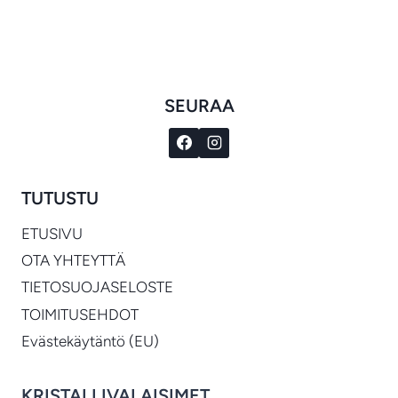
€1,384.00
-
€1,394.00
SEURAA
TUTUSTU
ETUSIVU
OTA YHTEYTTÄ
TIETOSUOJASELOSTE
TOIMITUSEHDOT
Evästekäytäntö (EU)
KRISTALLIVALAISIMET