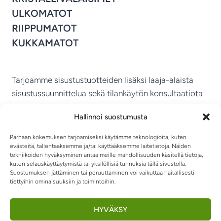
ULKOMATOT
RIIPPUMATOT
KUKKAMATOT
Tarjoamme sisustustuotteiden lisäksi laaja-alaista
sisustussuunnittelua sekä tilankäytön konsultaatiota
ympäri Suomen.
Hallinnoi suostumusta
MIKKELIN VITRIINI KY
Parhaan kokemuksen tarjoamiseksi käytämme teknologioita, kuten
evästeitä, tallentaaksemme ja/tai käyttääksemme laitetietoja. Näiden
tekniikoiden hyväksyminen antaa meille mahdollisuuden käsitellä tietoja,
kuten selauskäyttäytymistä tai yksilöllisiä tunnuksia tällä sivustolla.
Suostumuksen jättäminen tai peruuttaminen voi vaikuttaa haitallisesti
tiettyihin ominaisuuksiin ja toimintoihin.
TIETOSUOJASELOSTE
TOIMITUSEHDOT
OTA YHTEYTTÄ
RIIPPUMATOT JA -TUOLIT
HYVÄKSY