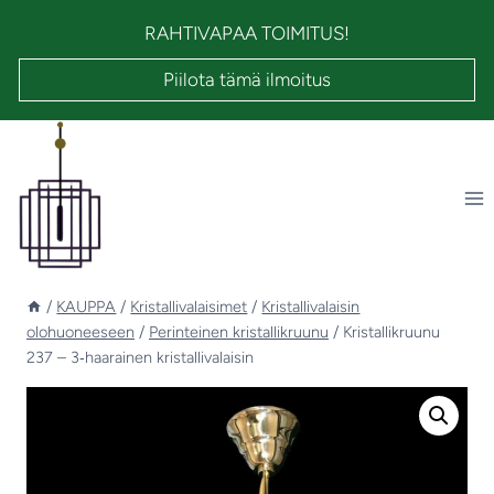
Siirry
RAHTIVAPAA TOIMITUS!
sisältöön
Piilota tämä ilmoitus
/
KAUPPA
/
Kristallivalaisimet
/
Kristallivalaisin
olohuoneeseen
/
Perinteinen kristallikruunu
/
Kristallikruunu
237 – 3‑haarainen kristallivalaisin