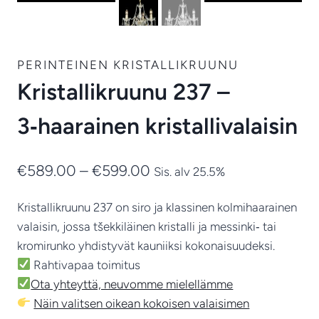
PERINTEINEN KRISTALLIKRUUNU
Kristallikruunu 237 –
3‑haarainen kristallivalaisin
Hintaluokka:
€
589.00
–
€
599.00
Sis. alv 25.5%
€589.00
Kristallikruunu 237 on siro ja klassinen kolmihaarainen
-
valaisin, jossa tšekkiläinen kristalli ja messinki‑ tai
€599.00
kromirunko yhdistyvät kauniiksi kokonaisuudeksi.
Rahtivapaa toimitus
Ota yhteyttä, neuvomme mielellämme
Näin valitsen oikean kokoisen valaisimen