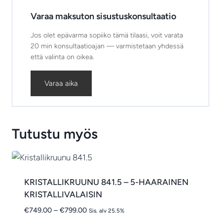
Varaa maksuton sisustuskonsultaatio
Jos olet epävarma sopiiko tämä tilaasi, voit varata
20 min konsultaatioajan — varmistetaan yhdessä
että valinta on oikea.
Varaa aika
Tutustu myös
KRISTALLIKRUUNU 841.5 – 5-HAARAINEN
KRISTALLIVALAISIN
Hintaluokka:
€
749.00
–
€
799.00
Sis. alv 25.5%
€749.00