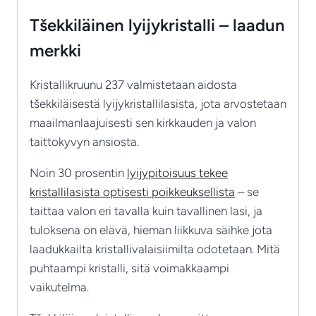
Tšekkiläinen lyijykristalli – laadun
merkki
Kristallikruunu 237 valmistetaan aidosta
tšekkiläisestä lyijykristallilasista, jota arvostetaan
maailmanlaajuisesti sen kirkkauden ja valon
taittokyvyn ansiosta.
Noin 30 prosentin
lyijypitoisuus tekee
kristallilasista optisesti poikkeuksellista
– se
taittaa valon eri tavalla kuin tavallinen lasi, ja
tuloksena on elävä, hieman liikkuva säihke jota
laadukkailta kristallivalaisiimilta odotetaan. Mitä
puhtaampi kristalli, sitä voimakkaampi
vaikutelma.