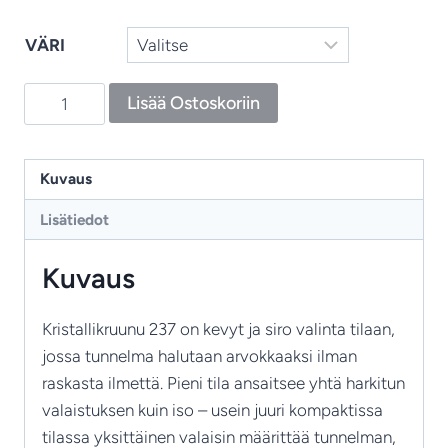
VÄRI
Kristallikruunu
Lisää Ostoskoriin
237
–
3‑haarainen
Kuvaus
kristallivalaisin
Lisätiedot
määrä
Kuvaus
Kristallikruunu 237 on kevyt ja siro valinta tilaan,
jossa tunnelma halutaan arvokkaaksi ilman
raskasta ilmettä. Pieni tila ansaitsee yhtä harkitun
valaistuksen kuin iso – usein juuri kompaktissa
tilassa yksittäinen valaisin määrittää tunnelman,