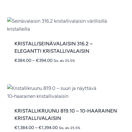
-
€799.00
KRISTALLISEINÄVALAISIN 316.2 –
ELEGANTTI KRISTALLIVALAISIN
Hintaluokka:
€
384.00
–
€
394.00
Sis. alv 25.5%
€384.00
-
€394.00
KRISTALLIKRUUNU 819.10 – 10-HAARAINEN
KRISTALLIVALAISIN
Hintaluokka:
€
1,384.00
–
€
1,394.00
Sis. alv 25.5%