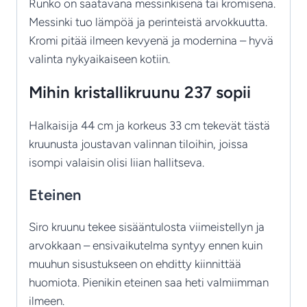
Runko on saatavana messinkisenä tai kromisena.
Messinki tuo lämpöä ja perinteistä arvokkuutta.
Kromi pitää ilmeen kevyenä ja modernina – hyvä
valinta nykyaikaiseen kotiin.
Mihin kristallikruunu 237 sopii
Halkaisija 44 cm ja korkeus 33 cm tekevät tästä
kruunusta joustavan valinnan tiloihin, joissa
isompi valaisin olisi liian hallitseva.
Eteinen
Siro kruunu tekee sisääntulosta viimeistellyn ja
arvokkaan – ensivaikutelma syntyy ennen kuin
muuhun sisustukseen on ehditty kiinnittää
huomiota. Pienikin eteinen saa heti valmiimman
ilmeen.