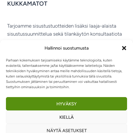
KUKKAMATOT
Tarjoamme sisustustuotteiden lisäksi laaja-alaista
sisustussuunnittelua sekä tilankäytön konsultaatiota
ympäri Suomen.
Hallinnoi suostumusta
MIKKELIN VITRIINI KY
Parhaan kokemuksen tarjoamiseksi käytämme teknologioita, kuten
evästeitä, tallentaaksemme ja/tai käyttääksemme laitetietoja. Näiden
tekniikoiden hyväksyminen antaa meille mahdollisuuden käsitellä tietoja,
kuten selauskäyttäytymistä tai yksilöllisiä tunnuksia tällä sivustolla.
Suostumuksen jättäminen tai peruuttaminen voi vaikuttaa haitallisesti
tiettyihin ominaisuuksiin ja toimintoihin.
TIETOSUOJASELOSTE
TOIMITUSEHDOT
OTA YHTEYTTÄ
RIIPPUMATOT JA -TUOLIT
HYVÄKSY
KIELLÄ
0
NÄYTÄ ASETUKSET