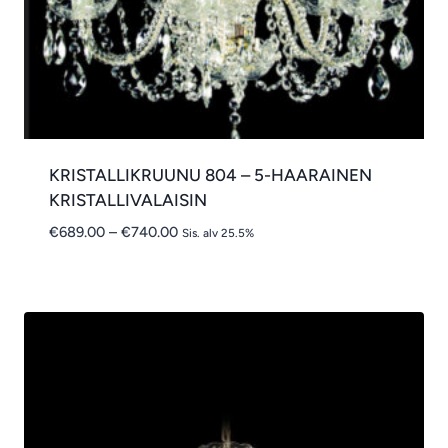
KRISTALLIKRUUNU 804 – 5-HAARAINEN
KRISTALLIVALAISIN
Hintaluokka:
€
689.00
–
€
740.00
Sis. alv 25.5%
€689.00
-
€740.00