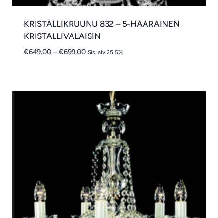
KRISTALLIKRUUNU 832 – 5-HAARAINEN
KRISTALLIVALAISIN
Hintaluokka:
€
649.00
–
€
699.00
Sis. alv 25.5%
€649.00
-
€699.00