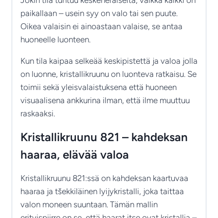
paikallaan – usein syy on valo tai sen puute.
Oikea valaisin ei ainoastaan valaise, se antaa
huoneelle luonteen.
Kun tila kaipaa selkeää keskipistettä ja valoa jolla
on luonne, kristallikruunu on luonteva ratkaisu. Se
toimii sekä yleisvalaistuksena että huoneen
visuaalisena ankkurina ilman, että ilme muuttuu
raskaaksi.
Kristallikruunu 821 – kahdeksan
haaraa, elävää valoa
Kristallikruunu 821:ssä on kahdeksan kaartuvaa
haaraa ja tšekkiläinen lyijykristalli, joka taittaa
valon moneen suuntaan. Tämän mallin
erityispiirre on se, että haarat itse ovat kristallia –