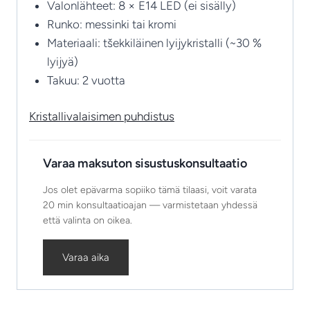
Valonlähteet: 8 × E14 LED (ei sisälly)
Runko: messinki tai kromi
Materiaali: tšekkiläinen lyijykristalli (~30 %
lyijyä)
Takuu: 2 vuotta
Kristallivalaisimen puhdistus
Varaa maksuton sisustuskonsultaatio
Jos olet epävarma sopiiko tämä tilaasi, voit varata
20 min konsultaatioajan — varmistetaan yhdessä
että valinta on oikea.
Varaa aika