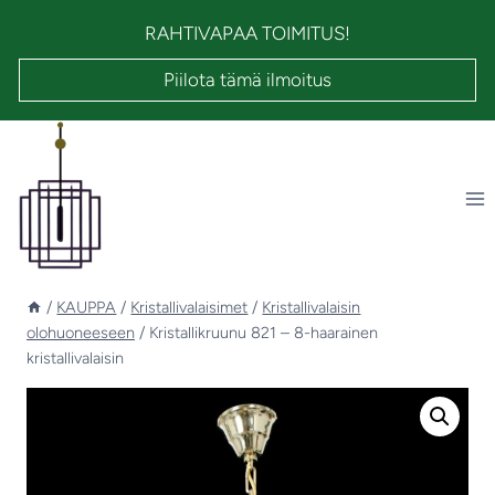
Siirry
RAHTIVAPAA TOIMITUS!
sisältöön
Piilota tämä ilmoitus
/
KAUPPA
/
Kristallivalaisimet
/
Kristallivalaisin
olohuoneeseen
/
Kristallikruunu 821 – 8-haarainen
kristallivalaisin