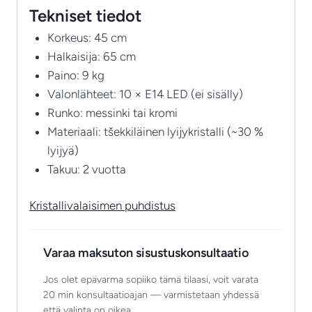
Tekniset tiedot
Korkeus: 45 cm
Halkaisija: 65 cm
Paino: 9 kg
Valonlähteet: 10 × E14 LED (ei sisälly)
Runko: messinki tai kromi
Materiaali: tšekkiläinen lyijykristalli (~30 %
lyijyä)
Takuu: 2 vuotta
Kristallivalaisimen puhdistus
Varaa maksuton sisustuskonsultaatio
Jos olet epävarma sopiiko tämä tilaasi, voit varata
20 min konsultaatioajan — varmistetaan yhdessä
että valinta on oikea.