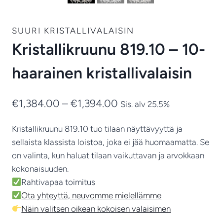
SUURI KRISTALLIVALAISIN
Kristallikruunu 819.10 – 10-
haarainen kristallivalaisin
Hintaluokka:
€
1,384.00
–
€
1,394.00
Sis. alv 25.5%
€1,384.00
Kristallikruunu 819.10 tuo tilaan näyttävyyttä ja
-
sellaista klassista loistoa, joka ei jää huomaamatta. Se
€1,394.00
on valinta, kun haluat tilaan vaikuttavan ja arvokkaan
kokonaisuuden.
Rahtivapaa toimitus
Ota yhteyttä, neuvomme mielellämme
Näin valitsen oikean kokoisen valaisimen