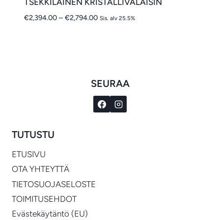
TŠEKKILÄINEN KRISTALLIVALAISIN
Hintaluokka:
€
2,394.00
–
€
2,794.00
Sis. alv 25.5%
€2,394.00
-
€2,794.00
SEURAA
TUTUSTU
ETUSIVU
OTA YHTEYTTÄ
TIETOSUOJASELOSTE
TOIMITUSEHDOT
Evästekäytäntö (EU)