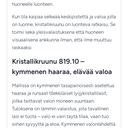
huoneelle luonteen.
Kun tila kaipaa selkeää keskipistettä ja valoa jolla
on luonne, kristallikruunu on luonteva ratkaisu. Se
toimii sekä yleisvalaistuksena että huoneen
visuaalisena ankkurina ilman, että ilme muuttuu
raskaaksi.
Kristallikruunu 819.10 –
kymmenen haaraa, elävää valoa
Mallissa on kymmenen tasapainoisesti aseteltua
haaraa ja runsaat tšekkiläiset lyijykristallilasit,
jotka taittavat valon moneen suuntaan.
Tuloksena on lämmin valaistus, jota tavallinen
lasi ei tuota – valo ei vain täytä tilaa, vaan tuo
siihen syvyyttä ja eloa. Kymmenen valonlähdettä