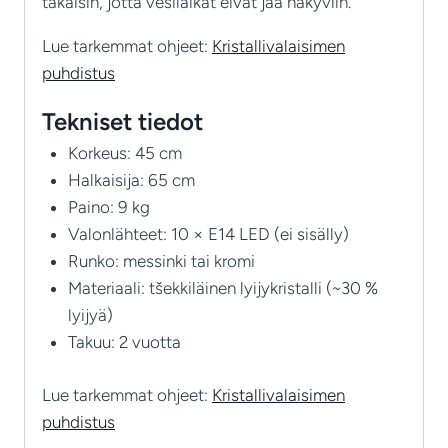
takaisin, jotta vesiläikät eivät jää näkyviin.
Lue tarkemmat ohjeet:
Kristallivalaisimen
puhdistus
Tekniset tiedot
Korkeus: 45 cm
Halkaisija: 65 cm
Paino: 9 kg
Valonlähteet: 10 × E14 LED (ei sisälly)
Runko: messinki tai kromi
Materiaali: tšekkiläinen lyijykristalli (~30 %
lyijyä)
Takuu: 2 vuotta
Lue tarkemmat ohjeet:
Kristallivalaisimen
puhdistus