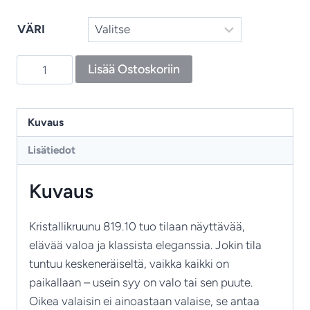
VÄRI
Kristallikruunu
Lisää Ostoskoriin
819.10
–
10-
Kuvaus
haarainen
Lisätiedot
kristallivalaisin
määrä
Kuvaus
Kristallikruunu 819.10 tuo tilaan näyttävää,
elävää valoa ja klassista eleganssia. Jokin tila
tuntuu keskeneräiseltä, vaikka kaikki on
paikallaan – usein syy on valo tai sen puute.
Oikea valaisin ei ainoastaan valaise, se antaa