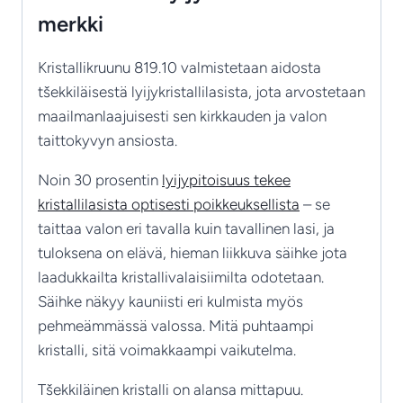
merkki
Kristallikruunu 819.10 valmistetaan aidosta
tšekkiläisestä lyijykristallilasista, jota arvostetaan
maailmanlaajuisesti sen kirkkauden ja valon
taittokyvyn ansiosta.
Noin 30 prosentin
lyijypitoisuus tekee
kristallilasista optisesti poikkeuksellista
– se
taittaa valon eri tavalla kuin tavallinen lasi, ja
tuloksena on elävä, hieman liikkuva säihke jota
laadukkailta kristallivalaisiimilta odotetaan.
Säihke näkyy kauniisti eri kulmista myös
pehmeämmässä valossa. Mitä puhtaampi
kristalli, sitä voimakkaampi vaikutelma.
Tšekkiläinen kristalli on alansa mittapuu.