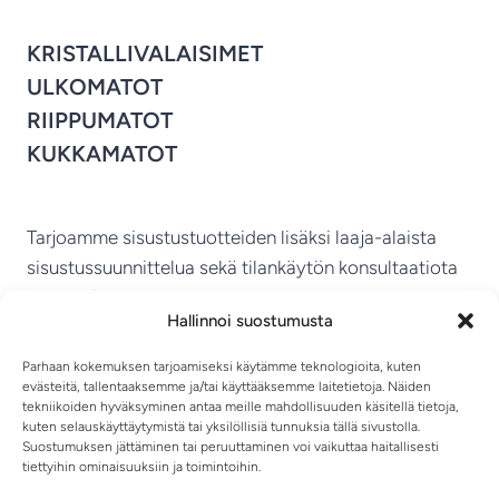
KRISTALLIVALAISIMET
ULKOMATOT
RIIPPUMATOT
KUKKAMATOT
Tarjoamme sisustustuotteiden lisäksi laaja-alaista
sisustussuunnittelua sekä tilankäytön konsultaatiota
ympäri Suomen.
Hallinnoi suostumusta
MIKKELIN VITRIINI KY
Parhaan kokemuksen tarjoamiseksi käytämme teknologioita, kuten
evästeitä, tallentaaksemme ja/tai käyttääksemme laitetietoja. Näiden
tekniikoiden hyväksyminen antaa meille mahdollisuuden käsitellä tietoja,
kuten selauskäyttäytymistä tai yksilöllisiä tunnuksia tällä sivustolla.
Suostumuksen jättäminen tai peruuttaminen voi vaikuttaa haitallisesti
tiettyihin ominaisuuksiin ja toimintoihin.
TIETOSUOJASELOSTE
TOIMITUSEHDOT