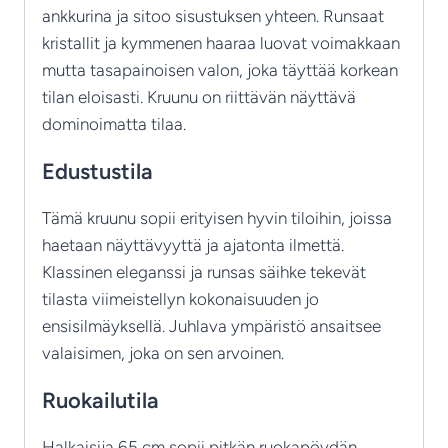
ankkurina ja sitoo sisustuksen yhteen. Runsaat
kristallit ja kymmenen haaraa luovat voimakkaan
mutta tasapainoisen valon, joka täyttää korkean
tilan eloisasti. Kruunu on riittävän näyttävä
dominoimatta tilaa.
Edustustila
Tämä kruunu sopii erityisen hyvin tiloihin, joissa
haetaan näyttävyyttä ja ajatonta ilmettä.
Klassinen eleganssi ja runsas säihke tekevät
tilasta viimeistellyn kokonaisuuden jo
ensisilmäyksellä. Juhlava ympäristö ansaitsee
valaisimen, joka on sen arvoinen.
Ruokailutila
Halkaisija 65 cm sopii pitkän ruokapöydän