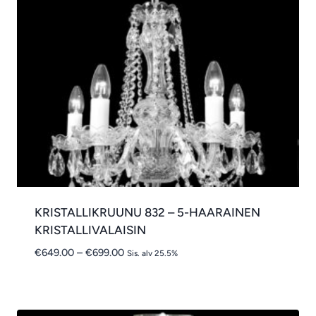
KRISTALLIKRUUNU 832 – 5-HAARAINEN
KRISTALLIVALAISIN
Hintaluokka:
€
649.00
–
€
699.00
Sis. alv 25.5%
€649.00
-
€699.00