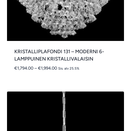
KRISTALLIPLAFONDI 131 – MODERNI 6-
LAMPPUINEN KRISTALLIVALAISIN
Hintaluokka:
€
1,794.00
–
€
1,994.00
Sis. alv 25.5%
€1,794.00
-
€1,994.00