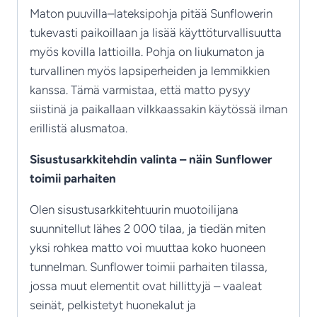
Maton puuvilla–lateksipohja pitää Sunflowerin
tukevasti paikoillaan ja lisää käyttöturvallisuutta
myös kovilla lattioilla. Pohja on liukumaton ja
turvallinen myös lapsiperheiden ja lemmikkien
kanssa. Tämä varmistaa, että matto pysyy
siistinä ja paikallaan vilkkaassakin käytössä ilman
erillistä alusmatoa.
Sisustusarkkitehdin valinta – näin Sunflower
toimii parhaiten
Olen sisustusarkkitehtuurin muotoilijana
suunnitellut lähes 2 000 tilaa, ja tiedän miten
yksi rohkea matto voi muuttaa koko huoneen
tunnelman. Sunflower toimii parhaiten tilassa,
jossa muut elementit ovat hillittyjä – vaaleat
seinät, pelkistetyt huonekalut ja