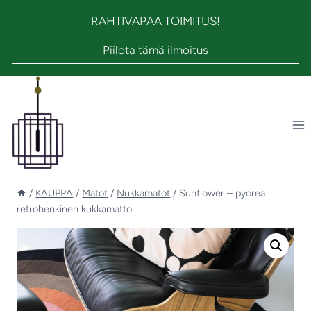
Siirry
RAHTIVAPAA TOIMITUS!
sisältöön
Piilota tämä ilmoitus
/
KAUPPA
/
Matot
/
Nukkamatot
/
Sunflower – pyöreä
retrohenkinen kukkamatto