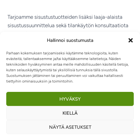
Tarjoamme sisustustuotteiden lisäksi laaja-alaista
sisustussuunnittelua sekä tilankäytön konsultaatiota
ympäri Suomen.
Hallinnoi suostumusta
MIKKELIN VITRIINI KY
Parhaan kokemuksen tarjoamiseksi käytämme teknologioita, kuten
evästeitä, tallentaaksemme ja/tai käyttääksemme laitetietoja. Näiden
tekniikoiden hyväksyminen antaa meille mahdollisuuden käsitellä tietoja,
kuten selauskäyttäytymistä tai yksilöllisiä tunnuksia tällä sivustolla.
Suostumuksen jättäminen tai peruuttaminen voi vaikuttaa haitallisesti
tiettyihin ominaisuuksiin ja toimintoihin.
TIETOSUOJASELOSTE
TOIMITUSEHDOT
OTA YHTEYTTÄ
RIIPPUMATOT JA -TUOLIT
HYVÄKSY
KIELLÄ
0
NÄYTÄ ASETUKSET
© 2026 Sisustusvitriini