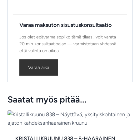
Varaa maksuton sisustuskonsultaatio
Jos olet epävarma sopiiko tämä tilaasi, voit varata
20 min konsultaatioajan — varmistetaan yhdessä
että valinta on oikea.
Varaa aika
Saatat myös pitää...
KRISTALLIKRUUNU 838 – 8-HAARAINEN