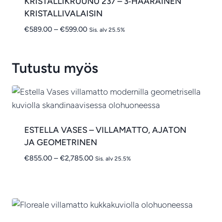
KRISTALLIKRUUNU 237 – 3‑HAARAINEN
KRISTALLIVALAISIN
Hintaluokka:
€
589.00
–
€
599.00
Sis. alv 25.5%
€589.00
-
€599.00
Tutustu myös
ESTELLA VASES – VILLAMATTO, AJATON
JA GEOMETRINEN
Hintaluokka:
€
855.00
–
€
2,785.00
Sis. alv 25.5%
€855.00
-
€2,785.00