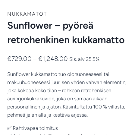
NUKKAMATOT
Sunflower – pyöreä
retrohenkinen kukkamatto
Hintaluokka:
€
729.00
–
€
1,248.00
Sis. alv 25.5%
€729.00
Sunflower kukkamatto tuo olohuoneeseesi tai
-
makuuhuoneeseesi juuri sen yhden vahvan elementin,
€1,248.00
joka kokoaa koko tilan – rohkean retrohenkisen
auringonkukkakuvion, joka on samaan aikaan
persoonallinen ja ajaton. Käsintuftattu 100 % villasta,
pehmeä jalan alla ja kestävä arjessa.
✅ Rahtivapaa toimitus