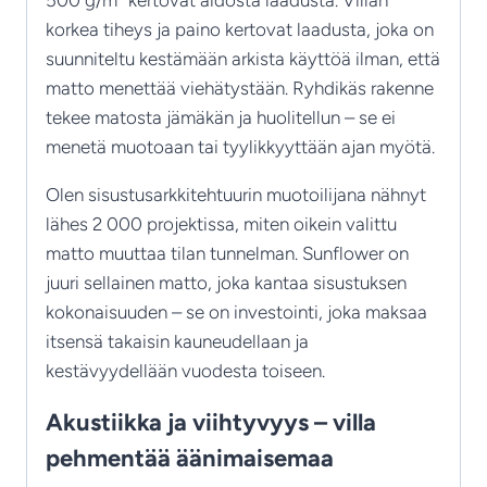
500 g/m² kertovat aidosta laadusta. Villan
korkea tiheys ja paino kertovat laadusta, joka on
suunniteltu kestämään arkista käyttöä ilman, että
matto menettää viehätystään. Ryhdikäs rakenne
tekee matosta jämäkän ja huolitellun – se ei
menetä muotoaan tai tyylikkyyttään ajan myötä.
Olen sisustusarkkitehtuurin muotoilijana nähnyt
lähes 2 000 projektissa, miten oikein valittu
matto muuttaa tilan tunnelman. Sunflower on
juuri sellainen matto, joka kantaa sisustuksen
kokonaisuuden – se on investointi, joka maksaa
itsensä takaisin kauneudellaan ja
kestävyydellään vuodesta toiseen.
Akustiikka ja viihtyvyys – villa
pehmentää äänimaisemaa