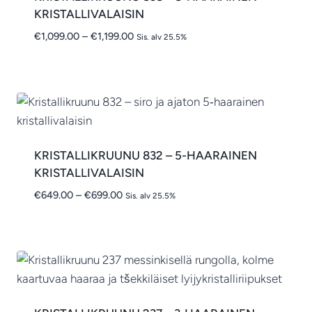
KRISTALLIVALAISIN
Hintaluokka:
€
1,099.00
–
€
1,199.00
Sis. alv 25.5%
€1,099.00
-
€1,199.00
KRISTALLIKRUUNU 832 – 5-HAARAINEN
KRISTALLIVALAISIN
Hintaluokka:
€
649.00
–
€
699.00
Sis. alv 25.5%
€649.00
-
€699.00