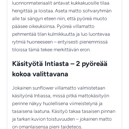
luonnonmateriaalit antavat kukkakuosille tilaa
hengittää ja loistaa. Aseta matto sohvaryhmän
alle tai sängyn eteen niin, että pyöreä muoto
pääsee oikeuksiinsa. Pyöreä villamatto
pehmentää tilan kulmikkuutta ja luo luontevaa
rytmiä huoneeseen – erityisesti pienemmissä
tiloissa tämä tekee merkittävän eron.
Käsityötä Intiasta – 2 pyöreää
kokoa valittavana
Jokainen sunflower villamatto valmistetaan
käsityönä Intiassa, missä pitkä mattokäsityön
perinne näkyy huolellisena viimeistelynä ja
tasaisena laatuna. Käsityö takaa tasaisen pinnan
ja tarkan kuvion toistuvuuden – jokainen matto
on omanlaisensa pieni taideteos.