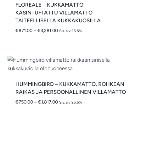
FLOREALE – KUKKAMATTO,
KÄSINTUFTATTU VILLAMATTO
TAITEELLISELLA KUKKAKUOSILLA
Hintaluokka:
€
871.00
–
€
3,281.00
Sis. alv 25.5%
€871.00
-
€3,281.00
HUMMINGBIRD – KUKKAMATTO, ROHKEAN
RAIKAS JA PERSOONALLINEN VILLAMATTO
Hintaluokka:
€
750.00
–
€
1,817.00
Sis. alv 25.5%
€750.00
-
€1,817.00