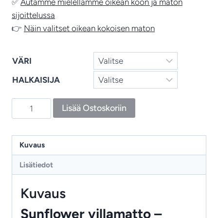
✅
Autamme mielellämme oikean koon ja maton
sijoittelussa
👉
Näin valitset oikean kokoisen maton
VÄRI
HALKAISIJA
Sunflower
Lisää Ostoskoriin
–
pyöreä
retrohenkinen
Kuvaus
kukkamatto
Lisätiedot
määrä
Kuvaus
Sunflower villamatto –