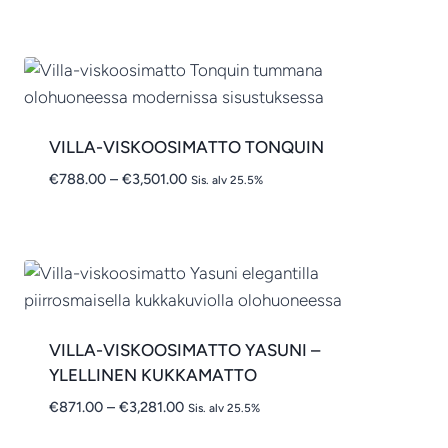
-
€2,785.00
VILLA-VISKOOSIMATTO TONQUIN
Hintaluokka:
€
788.00
–
€
3,501.00
Sis. alv 25.5%
€788.00
-
€3,501.00
VILLA-VISKOOSIMATTO YASUNI –
YLELLINEN KUKKAMATTO
Hintaluokka:
€
871.00
–
€
3,281.00
Sis. alv 25.5%
€871.00