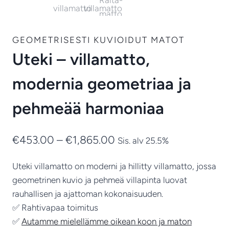
GEOMETRISESTI KUVIOIDUT MATOT
Uteki – villamatto,
modernia geometriaa ja
pehmeää harmoniaa
Hintaluokka:
€
453.00
–
€
1,865.00
Sis. alv 25.5%
€453.00
Uteki villamatto on moderni ja hillitty villamatto, jossa
-
geometrinen kuvio ja pehmeä villapinta luovat
€1,865.00
rauhallisen ja ajattoman kokonaisuuden.
✅ Rahtivapaa toimitus
✅
Autamme mielellämme oikean koon ja maton