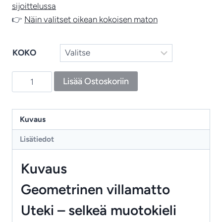
sijoittelussa
👉
Näin valitset oikean kokoisen maton
KOKO
Uteki
Lisää Ostoskoriin
-
villamatto,
modernia
Kuvaus
geometriaa
Lisätiedot
ja
pehmeää
Kuvaus
harmoniaa
määrä
Geometrinen villamatto
Uteki – selkeä muotokieli