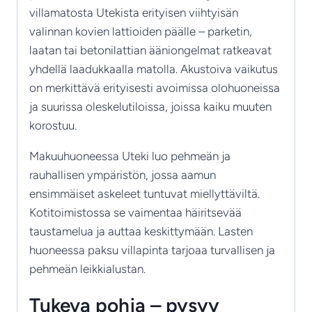
villamatosta Utekista erityisen viihtyisän
valinnan kovien lattioiden päälle – parketin,
laatan tai betonilattian ääniongelmat ratkeavat
yhdellä laadukkaalla matolla. Akustoiva vaikutus
on merkittävä erityisesti avoimissa olohuoneissa
ja suurissa oleskelutiloissa, joissa kaiku muuten
korostuu.
Makuuhuoneessa Uteki luo pehmeän ja
rauhallisen ympäristön, jossa aamun
ensimmäiset askeleet tuntuvat miellyttäviltä.
Kotitoimistossa se vaimentaa häiritsevää
taustamelua ja auttaa keskittymään. Lasten
huoneessa paksu villapinta tarjoaa turvallisen ja
pehmeän leikkialustan.
Tukeva pohja – pysyy