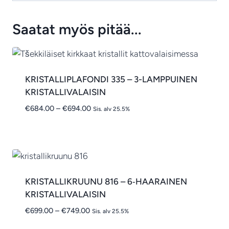
Saatat myös pitää...
KRISTALLIPLAFONDI 335 – 3-LAMPPUINEN
KRISTALLIVALAISIN
Hintaluokka:
€
684.00
–
€
694.00
Sis. alv 25.5%
€684.00
-
€694.00
KRISTALLIKRUUNU 816 – 6‑HAARAINEN
KRISTALLIVALAISIN
Hintaluokka:
€
699.00
–
€
749.00
Sis. alv 25.5%
€699.00