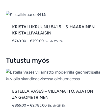
-
€749.00
KRISTALLIKRUUNU 841.5 – 5-HAARAINEN
KRISTALLIVALAISIN
Hintaluokka:
€
749.00
–
€
799.00
Sis. alv 25.5%
€749.00
-
€799.00
Tutustu myös
ESTELLA VASES – VILLAMATTO, AJATON
JA GEOMETRINEN
Hintaluokka:
€
855.00
–
€
2,785.00
Sis. alv 25.5%
€855.00