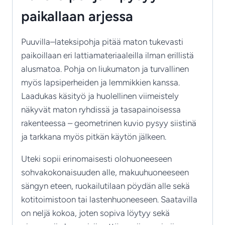
paikallaan arjessa
Puuvilla–lateksipohja pitää maton tukevasti
paikoillaan eri lattiamateriaaleilla ilman erillistä
alusmatoa. Pohja on liukumaton ja turvallinen
myös lapsiperheiden ja lemmikkien kanssa.
Laadukas käsityö ja huolellinen viimeistely
näkyvät maton ryhdissä ja tasapainoisessa
rakenteessa – geometrinen kuvio pysyy siistinä
ja tarkkana myös pitkän käytön jälkeen.
Uteki sopii erinomaisesti olohuoneeseen
sohvakokonaisuuden alle, makuuhuoneeseen
sängyn eteen, ruokailutilaan pöydän alle sekä
kotitoimistoon tai lastenhuoneeseen. Saatavilla
on neljä kokoa, joten sopiva löytyy sekä