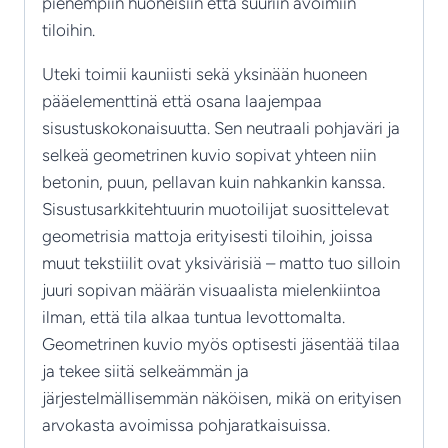
pienempiin huoneisiin että suuriin avoimiin
tiloihin.
Uteki toimii kauniisti sekä yksinään huoneen
pääelementtinä että osana laajempaa
sisustuskokonaisuutta. Sen neutraali pohjaväri ja
selkeä geometrinen kuvio sopivat yhteen niin
betonin, puun, pellavan kuin nahkankin kanssa.
Sisustusarkkitehtuurin muotoilijat suosittelevat
geometrisia mattoja erityisesti tiloihin, joissa
muut tekstiilit ovat yksivärisiä – matto tuo silloin
juuri sopivan määrän visuaalista mielenkiintoa
ilman, että tila alkaa tuntua levottomalta.
Geometrinen kuvio myös optisesti jäsentää tilaa
ja tekee siitä selkeämmän ja
järjestelmällisemmän näköisen, mikä on erityisen
arvokasta avoimissa pohjaratkaisuissa.