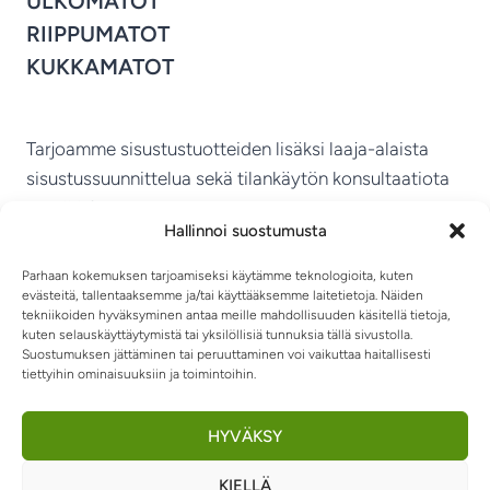
ULKOMATOT
RIIPPUMATOT
KUKKAMATOT
Tarjoamme sisustustuotteiden lisäksi laaja-alaista
sisustussuunnittelua sekä tilankäytön konsultaatiota
ympäri Suomen.
Hallinnoi suostumusta
MIKKELIN VITRIINI KY
Parhaan kokemuksen tarjoamiseksi käytämme teknologioita, kuten
evästeitä, tallentaaksemme ja/tai käyttääksemme laitetietoja. Näiden
tekniikoiden hyväksyminen antaa meille mahdollisuuden käsitellä tietoja,
kuten selauskäyttäytymistä tai yksilöllisiä tunnuksia tällä sivustolla.
Suostumuksen jättäminen tai peruuttaminen voi vaikuttaa haitallisesti
tiettyihin ominaisuuksiin ja toimintoihin.
TIETOSUOJASELOSTE
TOIMITUSEHDOT
OTA YHTEYTTÄ
RIIPPUMATOT JA -TUOLIT
HYVÄKSY
KIELLÄ
0