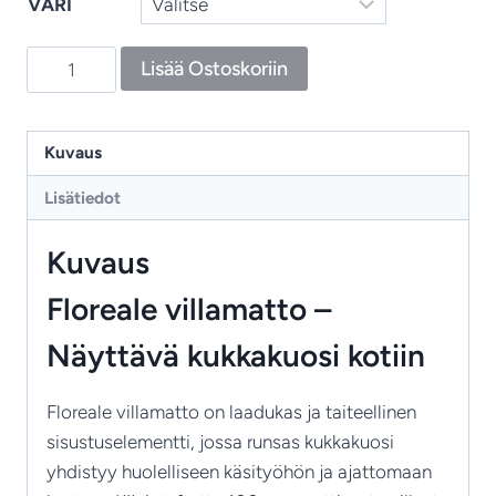
VÄRI
Floreale
Lisää Ostoskoriin
-
kukkamatto,
käsintuftattu
Kuvaus
villamatto
Lisätiedot
taiteellisella
kukkakuosilla
Kuvaus
määrä
Floreale villamatto –
Näyttävä kukkakuosi kotiin
Floreale villamatto on laadukas ja taiteellinen
sisustuselementti, jossa runsas kukkakuosi
yhdistyy huolelliseen käsityöhön ja ajattomaan