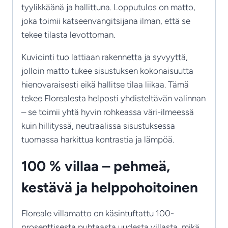
tyylikkäänä ja hallittuna. Lopputulos on matto,
joka toimii katseenvangitsijana ilman, että se
tekee tilasta levottoman.
Kuviointi tuo lattiaan rakennetta ja syvyyttä,
jolloin matto tukee sisustuksen kokonaisuutta
hienovaraisesti eikä hallitse tilaa liikaa. Tämä
tekee Florealesta helposti yhdisteltävän valinnan
– se toimii yhtä hyvin rohkeassa väri-ilmeessä
kuin hillityssä, neutraalissa sisustuksessa
tuomassa harkittua kontrastia ja lämpöä.
100 % villaa – pehmeä,
kestävä ja helppohoitoinen
Floreale villamatto on käsintuftattu 100-
prosenttisesta puhtaasta uudesta villasta, mikä