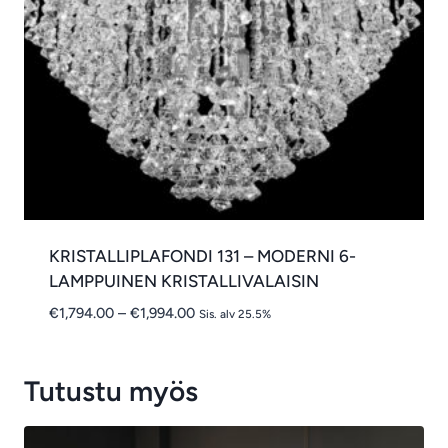
KRISTALLIPLAFONDI 131 – MODERNI 6-
LAMPPUINEN KRISTALLIVALAISIN
Hintaluokka:
€
1,794.00
–
€
1,994.00
Sis. alv 25.5%
€1,794.00
-
€1,994.00
Tutustu myös