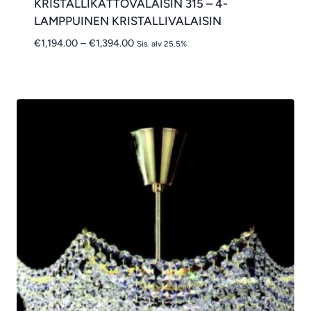
KRISTALLIKATTOVALAISIN 315 – 4-
LAMPPUINEN KRISTALLIVALAISIN
Hintaluokka:
€
1,194.00
–
€
1,394.00
Sis. alv 25.5%
€1,194.00
-
€1,394.00