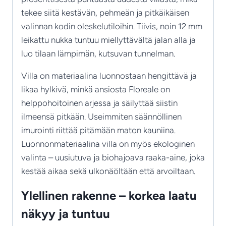
tekee siitä kestävän, pehmeän ja pitkäikäisen
valinnan kodin oleskelutiloihin. Tiivis, noin 12 mm
leikattu nukka tuntuu miellyttävältä jalan alla ja
luo tilaan lämpimän, kutsuvan tunnelman.
Villa on materiaalina luonnostaan hengittävä ja
likaa hylkivä, minkä ansiosta Floreale on
helppohoitoinen arjessa ja säilyttää siistin
ilmeensä pitkään. Useimmiten säännöllinen
imurointi riittää pitämään maton kauniina.
Luonnonmateriaalina villa on myös ekologinen
valinta – uusiutuva ja biohajoava raaka-aine, joka
kestää aikaa sekä ulkonäöltään että arvoiltaan.
Ylellinen rakenne – korkea laatu
näkyy ja tuntuu