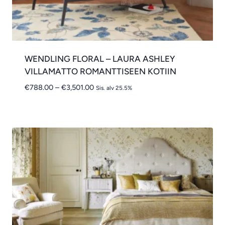
WENDLING FLORAL – LAURA ASHLEY
VILLAMATTO ROMANTTISEEN KOTIIN
Hintaluokka:
€
788.00
–
€
3,501.00
Sis. alv 25.5%
€788.00
-
€3,501.00