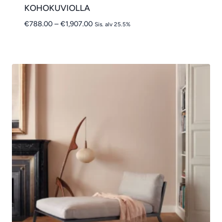
KOHOKUVIOLLA
Hintaluokka:
€
788.00
–
€
1,907.00
Sis. alv 25.5%
€788.00
-
€1,907.00