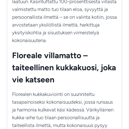
laatuun. Käsintuftattu 100-prosenttisesta villasta
valmistettu matto tuo tilaan eloa, syvyyttä ja
persoonallista ilmettä – se on valinta kotiin, jossa
arvostetaan yksilöllistä ilmettä, harkittuja
yksityiskohtia ja sisustuksen viimeistelyä
kokonaisuutena.
Floreale villamatto –
taiteellinen kukkakuosi, joka
vie katseen
Florealen kukkakuviointi on suunniteltu
tasapainoiseksi kokonaisuudeksi, jossa runsaus
ja harmonia kulkevat käsi kädessä. Värikylläinen
kukka-aihe tuo tilaan persoonallisuutta ja
taiteellista ilmettä, mutta kokonaisuus pysyy