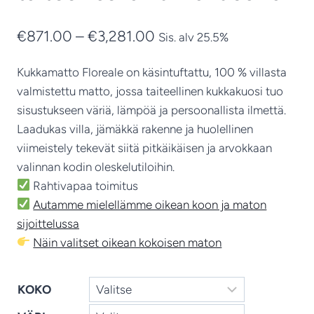
Hintaluokka:
€
871.00
–
€
3,281.00
Sis. alv 25.5%
€871.00
Kukkamatto Floreale on käsintuftattu, 100 % villasta
-
valmistettu matto, jossa taiteellinen kukkakuosi tuo
€3,281.00
sisustukseen väriä, lämpöä ja persoonallista ilmettä.
Laadukas villa, jämäkkä rakenne ja huolellinen
viimeistely tekevät siitä pitkäikäisen ja arvokkaan
valinnan kodin oleskelutiloihin.
Rahtivapaa toimitus
Autamme mielellämme oikean koon ja maton
sijoittelussa
Näin valitset oikean kokoisen maton
KOKO