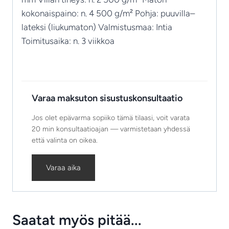
kokonaispaino: n. 4 500 g/m² Pohja: puuvilla–
lateksi (liukumaton) Valmistusmaa: Intia
Toimitusaika: n. 3 viikkoa
Varaa maksuton sisustuskonsultaatio
Jos olet epävarma sopiiko tämä tilaasi, voit varata
20 min konsultaatioajan — varmistetaan yhdessä
että valinta on oikea.
Varaa aika
Saatat myös pitää...