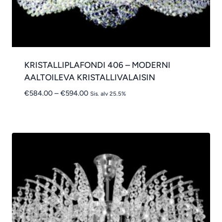
KRISTALLIPLAFONDI 406 – MODERNI
AALTOILEVA KRISTALLIVALAISIN
Hintaluokka:
€
584.00
–
€
594.00
Sis. alv 25.5%
€584.00
-
€594.00