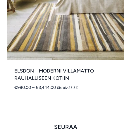
ELSDON – MODERNI VILLAMATTO
RAUHALLISEEN KOTIIN
Hintaluokka:
€
980.00
–
€
3,444.00
Sis. alv 25.5%
€980.00
-
€3,444.00
SEURAA