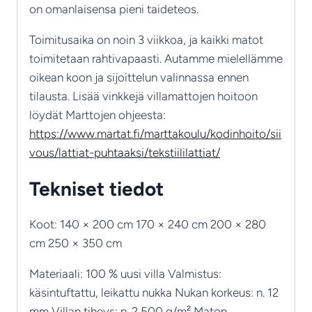
on omanlaisensa pieni taideteos.
Toimitusaika on noin 3 viikkoa, ja kaikki matot
toimitetaan rahtivapaasti. Autamme mielellämme
oikean koon ja sijoittelun valinnassa ennen
tilausta. Lisää vinkkejä villamattojen hoitoon
löydät Marttojen ohjeesta:
https://www.martat.fi/marttakoulu/kodinhoito/sii
vous/lattiat-puhtaaksi/tekstiililattiat/
Tekniset tiedot
Koot: 140 × 200 cm 170 × 240 cm 200 × 280
cm 250 × 350 cm
Materiaali: 100 % uusi villa Valmistus:
käsintuftattu, leikattu nukka Nukan korkeus: n. 12
mm Villan tiheys: n. 2 500 g/m² Maton