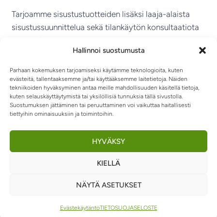
Tarjoamme sisustustuotteiden lisäksi laaja-alaista
sisustussuunnittelua sekä tilankäytön konsultaatiota
ympäri Suomen.
Hallinnoi suostumusta
MIKKELIN VITRIINI KY
Parhaan kokemuksen tarjoamiseksi käytämme teknologioita, kuten
evästeitä, tallentaaksemme ja/tai käyttääksemme laitetietoja. Näiden
tekniikoiden hyväksyminen antaa meille mahdollisuuden käsitellä tietoja,
kuten selauskäyttäytymistä tai yksilöllisiä tunnuksia tällä sivustolla.
Suostumuksen jättäminen tai peruuttaminen voi vaikuttaa haitallisesti
tiettyihin ominaisuuksiin ja toimintoihin.
TIETOSUOJASELOSTE
TOIMITUSEHDOT
OTA YHTEYTTÄ
RIIPPUMATOT JA -TUOLIT
HYVÄKSY
KIELLÄ
0
NÄYTÄ ASETUKSET
© 2026 Sisustusvitriini
Evästekäytäntö
TIETOSUOJASELOSTE