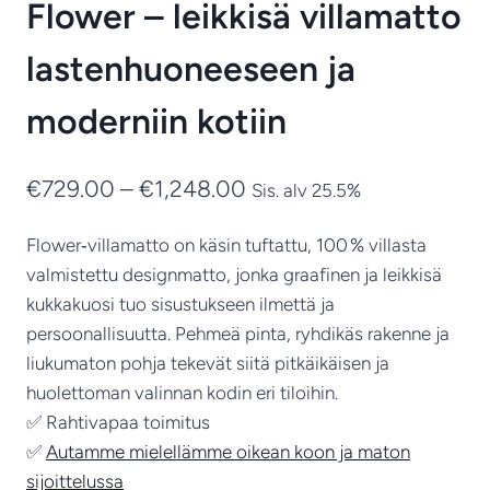
Flower – leikkisä villamatto
lastenhuoneeseen ja
moderniin kotiin
Hintaluokka:
€
729.00
–
€
1,248.00
Sis. alv 25.5%
€729.00
Flower‑villamatto on käsin tuftattu, 100 % villasta
-
valmistettu designmatto, jonka graafinen ja leikkisä
€1,248.00
kukkakuosi tuo sisustukseen ilmettä ja
persoonallisuutta. Pehmeä pinta, ryhdikäs rakenne ja
liukumaton pohja tekevät siitä pitkäikäisen ja
huolettoman valinnan kodin eri tiloihin.
✅ Rahtivapaa toimitus
✅
Autamme mielellämme oikean koon ja maton
sijoittelussa