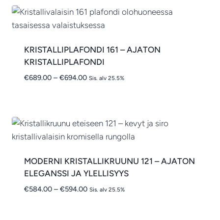
KRISTALLIPLAFONDI 161 – AJATON
KRISTALLIPLAFONDI
Hintaluokka:
€
689.00
–
€
694.00
Sis. alv 25.5%
€689.00
-
€694.00
MODERNI KRISTALLIKRUUNU 121 – AJATON
ELEGANSSI JA YLELLISYYS
Hintaluokka:
€
584.00
–
€
594.00
Sis. alv 25.5%
€584.00
-