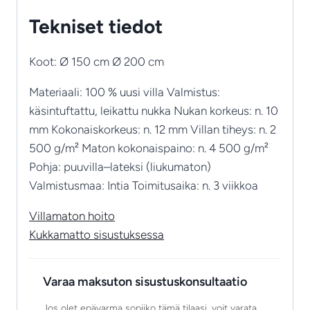
Tekniset tiedot
Koot: Ø 150 cm Ø 200 cm
Materiaali: 100 % uusi villa Valmistus:
käsintuftattu, leikattu nukka Nukan korkeus: n. 10
mm Kokonaiskorkeus: n. 12 mm Villan tiheys: n. 2
500 g/m² Maton kokonaispaino: n. 4 500 g/m²
Pohja: puuvilla–lateksi (liukumaton)
Valmistusmaa: Intia Toimitusaika: n. 3 viikkoa
Villamaton hoito
Kukkamatto sisustuksessa
Varaa maksuton sisustuskonsultaatio
Jos olet epävarma sopiiko tämä tilaasi, voit varata