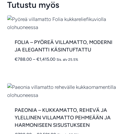
€594.00
Tutustu myös
FOLIA – PYÖREÄ VILLAMATTO, MODERNI
JA ELEGANTTI KÄSINTUFTATTU
Hintaluokka:
€
788.00
–
€
1,415.00
Sis. alv 25.5%
€788.00
-
€1,415.00
PAEONIA – KUKKAMATTO, REHEVÄ JA
YLELLINEN VILLAMATTO PEHMEÄÄN JA
HARMONISEEN SISUSTUKSEEN