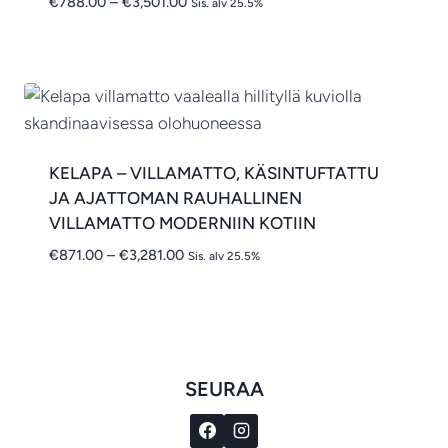
Hintaluokka:
€
788.00
–
€
3,501.00
Sis. alv 25.5%
€788.00
-
€3,501.00
KELAPA – VILLAMATTO, KÄSINTUFTATTU
JA AJATTOMAN RAUHALLINEN
VILLAMATTO MODERNIIN KOTIIN
Hintaluokka:
€
871.00
–
€
3,281.00
Sis. alv 25.5%
€871.00
-
€3,281.00
SEURAA