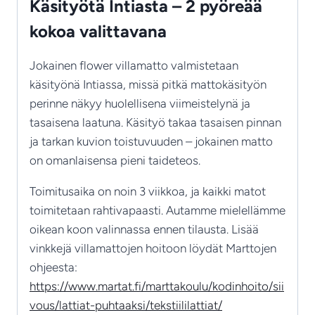
Käsityötä Intiasta – 2 pyöreää
kokoa valittavana
Jokainen flower villamatto valmistetaan
käsityönä Intiassa, missä pitkä mattokäsityön
perinne näkyy huolellisena viimeistelynä ja
tasaisena laatuna. Käsityö takaa tasaisen pinnan
ja tarkan kuvion toistuvuuden – jokainen matto
on omanlaisensa pieni taideteos.
Toimitusaika on noin 3 viikkoa, ja kaikki matot
toimitetaan rahtivapaasti. Autamme mielellämme
oikean koon valinnassa ennen tilausta. Lisää
vinkkejä villamattojen hoitoon löydät Marttojen
ohjeesta:
https://www.martat.fi/marttakoulu/kodinhoito/sii
vous/lattiat-puhtaaksi/tekstiililattiat/