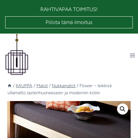
Siirry
RAHTIVAPAA TOIMITUS!
sisältöön
Piilota tämä ilmoitus
/
KAUPPA
/
Matot
/
Nukkamatot
/
Flower – leikkisä
villamatto lastenhuoneeseen ja moderniin kotiin