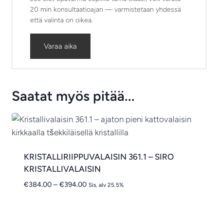
20 min konsultaatioajan — varmistetaan yhdessä
että valinta on oikea.
Varaa aika
Saatat myös pitää...
KRISTALLIRIIPPUVALAISIN 361.1 – SIRO
KRISTALLIVALAISIN
Hintaluokka:
€
384.00
–
€
394.00
Sis. alv 25.5%
€384.00
-
€394.00