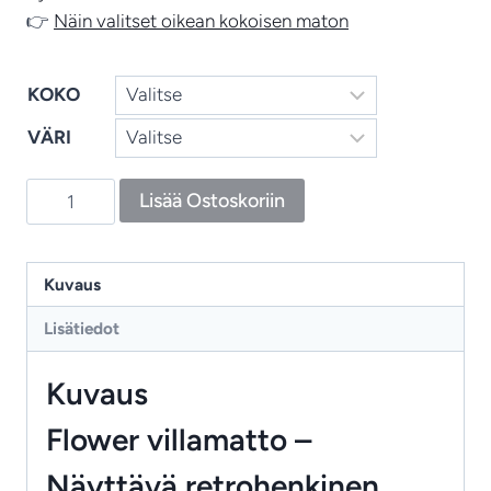
👉
Näin valitset oikean kokoisen maton
KOKO
VÄRI
Flower
Lisää Ostoskoriin
–
leikkisä
villamatto
Kuvaus
lastenhuoneeseen
Lisätiedot
ja
moderniin
Kuvaus
kotiin
määrä
Flower villamatto –
Näyttävä retrohenkinen