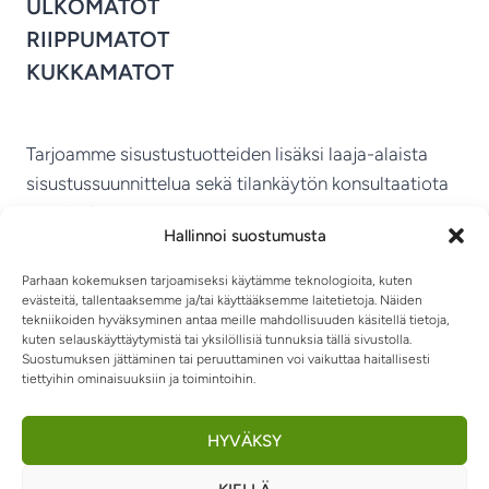
ULKOMATOT
RIIPPUMATOT
KUKKAMATOT
Tarjoamme sisustustuotteiden lisäksi laaja-alaista
sisustussuunnittelua sekä tilankäytön konsultaatiota
ympäri Suomen.
Hallinnoi suostumusta
MIKKELIN VITRIINI KY
Parhaan kokemuksen tarjoamiseksi käytämme teknologioita, kuten
evästeitä, tallentaaksemme ja/tai käyttääksemme laitetietoja. Näiden
tekniikoiden hyväksyminen antaa meille mahdollisuuden käsitellä tietoja,
kuten selauskäyttäytymistä tai yksilöllisiä tunnuksia tällä sivustolla.
Suostumuksen jättäminen tai peruuttaminen voi vaikuttaa haitallisesti
tiettyihin ominaisuuksiin ja toimintoihin.
TIETOSUOJASELOSTE
TOIMITUSEHDOT
OTA YHTEYTTÄ
RIIPPUMATOT JA -TUOLIT
HYVÄKSY
0