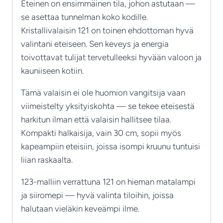
Eteinen on ensimmäinen tila, johon astutaan —
se asettaa tunnelman koko kodille.
Kristallivalaisin 121 on toinen ehdottoman hyvä
valintani eteiseen. Sen keveys ja energia
toivottavat tulijat tervetulleeksi hyvään valoon ja
kauniiseen kotiin.
Tämä valaisin ei ole huomion vangitsija vaan
viimeistelty yksityiskohta — se tekee eteisestä
harkitun ilman että valaisin hallitsee tilaa.
Kompakti halkaisija, vain 30 cm, sopii myös
kapeampiin eteisiin, joissa isompi kruunu tuntuisi
liian raskaalta.
123-malliin verrattuna 121 on hieman matalampi
ja siiromepi — hyvä valinta tiloihin, joissa
halutaan vieläkin keveämpi ilme.