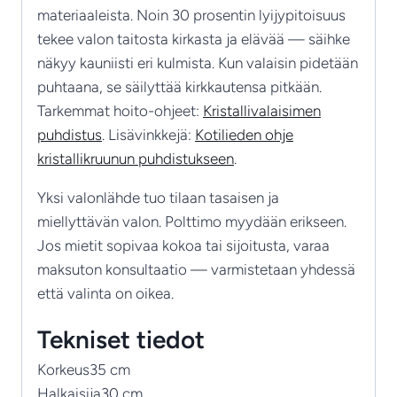
materiaaleista. Noin 30 prosentin lyijypitoisuus
tekee valon taitosta kirkasta ja elävää — säihke
näkyy kauniisti eri kulmista. Kun valaisin pidetään
puhtaana, se säilyttää kirkkautensa pitkään.
Tarkemmat hoito-ohjeet:
Kristallivalaisimen
puhdistus
. Lisävinkkejä:
Kotilieden ohje
kristallikruunun puhdistukseen
.
Yksi valonlähde tuo tilaan tasaisen ja
miellyttävän valon. Polttimo myydään erikseen.
Jos mietit sopivaa kokoa tai sijoitusta, varaa
maksuton konsultaatio — varmistetaan yhdessä
että valinta on oikea.
Tekniset tiedot
Korkeus
35 cm
Halkaisija
30 cm