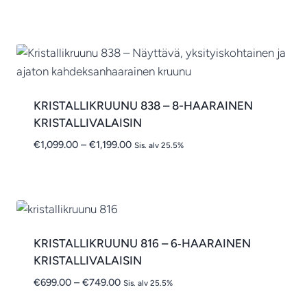
€684.00
-
€694.00
KRISTALLIKRUUNU 838 – 8-HAARAINEN
KRISTALLIVALAISIN
Hintaluokka:
€
1,099.00
–
€
1,199.00
Sis. alv 25.5%
€1,099.00
-
€1,199.00
KRISTALLIKRUUNU 816 – 6‑HAARAINEN
KRISTALLIVALAISIN
Hintaluokka:
€
699.00
–
€
749.00
Sis. alv 25.5%
€699.00