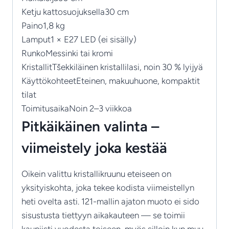
Ketju kattosuojuksella
30 cm
Paino
1,8 kg
Lamput
1 × E27 LED (ei sisälly)
Runko
Messinki tai kromi
Kristallit
Tšekkiläinen kristallilasi, noin 30 % lyijyä
Käyttökohteet
Eteinen, makuuhuone, kompaktit
tilat
Toimitusaika
Noin 2–3 viikkoa
Pitkäikäinen valinta –
viimeistely joka kestää
Oikein valittu kristallikruunu eteiseen on
yksityiskohta, joka tekee kodista viimeistellyn
heti ovelta asti. 121-mallin ajaton muoto ei sido
sisustusta tiettyyn aikakauteen — se toimii