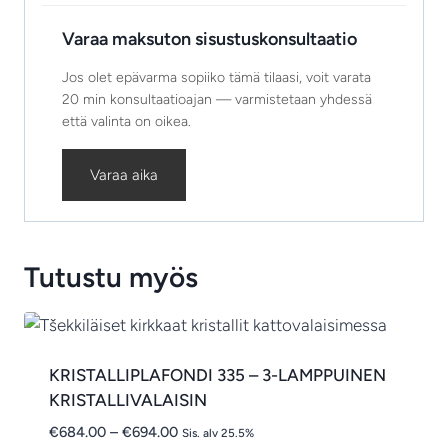
Varaa maksuton sisustuskonsultaatio
Jos olet epävarma sopiiko tämä tilaasi, voit varata
20 min konsultaatioajan — varmistetaan yhdessä
että valinta on oikea.
Varaa aika
Tutustu myös
KRISTALLIPLAFONDI 335 – 3-LAMPPUINEN
KRISTALLIVALAISIN
Hintaluokka:
€
684.00
–
€
694.00
Sis. alv 25.5%