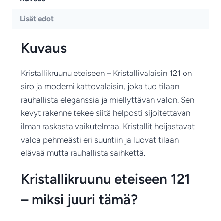
Ajaton
Lisätiedot
eleganssi
ja
Kuvaus
ylellisyys
määrä
Kristallikruunu eteiseen
– Kristallivalaisin 121 on
siro ja moderni kattovalaisin, joka tuo tilaan
rauhallista eleganssia ja miellyttävän valon. Sen
kevyt rakenne tekee siitä helposti sijoitettavan
ilman raskasta vaikutelmaa. Kristallit heijastavat
valoa pehmeästi eri suuntiin ja luovat tilaan
elävää mutta rauhallista säihkettä.
Kristallikruunu eteiseen 121
– miksi juuri tämä?