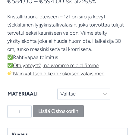
Hintaluokka:
€
584.00
–
€
594.00
Sis. alv 25.5%
€584.00
Kristallikruunu eteiseen
– 121 on siro ja kevyt
-
tšekkiläinen lyijykristallivalaisin, joka toivottaa tulijat
€594.00
tervetulleeksi kauniiseen valoon. Viimeistelty
yksityiskohta joka ei huuda huomiota. Halkaisija 30
cm, runko messinkisenä tai kromisena.
Rahtivapaa toimitus
Ota yhteyttä, neuvomme mielellämme
Näin valitsen oikean kokoisen valaisimen
MATERIAALI
Moderni
Lisää Ostoskoriin
kristallikruunu
121
–
Kuvaus