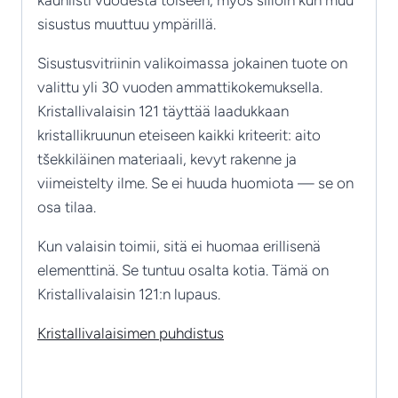
kauniisti vuodesta toiseen, myös silloin kun muu
sisustus muuttuu ympärillä.
Sisustusvitriinin valikoimassa jokainen tuote on
valittu yli 30 vuoden ammattikokemuksella.
Kristallivalaisin 121 täyttää laadukkaan
kristallikruunun eteiseen kaikki kriteerit: aito
tšekkiläinen materiaali, kevyt rakenne ja
viimeistelty ilme. Se ei huuda huomiota — se on
osa tilaa.
Kun valaisin toimii, sitä ei huomaa erillisenä
elementtinä. Se tuntuu osalta kotia. Tämä on
Kristallivalaisin 121:n lupaus.
Kristallivalaisimen puhdistus