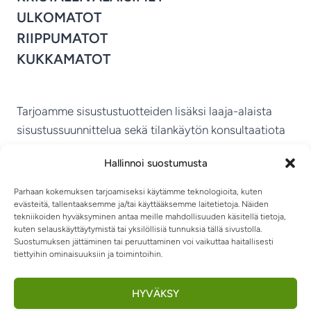
ULKOMATOT
RIIPPUMATOT
KUKKAMATOT
Tarjoamme sisustustuotteiden lisäksi laaja-alaista
sisustussuunnittelua sekä tilankäytön konsultaatiota
ympäri Suomen.
Hallinnoi suostumusta
MIKKELIN VITRIINI KY
Parhaan kokemuksen tarjoamiseksi käytämme teknologioita, kuten
evästeitä, tallentaaksemme ja/tai käyttääksemme laitetietoja. Näiden
tekniikoiden hyväksyminen antaa meille mahdollisuuden käsitellä tietoja,
kuten selauskäyttäytymistä tai yksilöllisiä tunnuksia tällä sivustolla.
Suostumuksen jättäminen tai peruuttaminen voi vaikuttaa haitallisesti
tiettyihin ominaisuuksiin ja toimintoihin.
TIETOSUOJASELOSTE
TOIMITUSEHDOT
OTA YHTEYTTÄ
RIIPPUMATOT JA -TUOLIT
HYVÄKSY