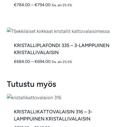
Hintaluokka:
€
784.00
–
€
794.00
Sis. alv 25.5%
€784.00
-
€794.00
KRISTALLIPLAFONDI 335 – 3-LAMPPUINEN
KRISTALLIVALAISIN
Hintaluokka:
€
684.00
–
€
694.00
Sis. alv 25.5%
€684.00
-
€694.00
Tutustu myös
KRISTALLIKATTOVALAISIN 316 – 3-
LAMPPUINEN KRISTALLIVALAISIN