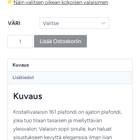
Näin valitsen oikean kokoisen valaisimen
VÄRI
Kristalliplafondi
Lisää Ostoskoriin
161
–
ajaton
Kuvaus
kristalliplafondi
Lisätiedot
määrä
Kuvaus
Kristallivalaisin 161 plafondi on ajaton plafondi,
joka tuo tilaan tasaisen ja miellyttävän
yleisvalon. Valaisin sopii sinulle, kun haluat
sisustukseen kevyttä eleganssia ilman liian