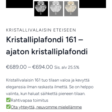
KRISTALLIVALAISIN ETEISEEN
Kristalliplafondi 161 –
ajaton kristalliplafondi
Hintaluokka:
€
689.00
–
€
694.00
Sis. alv 25.5%
€689.00
Kristallivalaisin 161 tuo tilaan valoa ja kevyttä
-
eleganssia ilman raskasta ilmettä. Se on helppo
€694.00
valinta, kun haluat säihkettä pieneen tilaan.
Rahtivapaa toimitus
Ota yhteyttä, neuvomme mielellämme