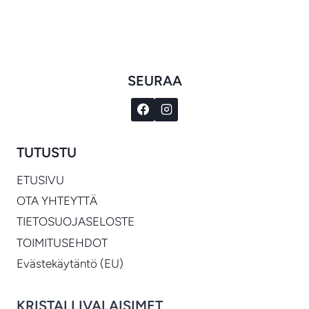
€584.00
-
€594.00
SEURAA
TUTUSTU
ETUSIVU
OTA YHTEYTTÄ
TIETOSUOJASELOSTE
TOIMITUSEHDOT
Evästekäytäntö (EU)
KRISTALLIVALAISIMET