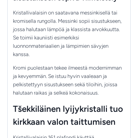
Kristallivalaisin on saatavana messinkisellä tai
kromisella rungolla. Messinki sopii sisustukseen,
jossa halutaan lämpöä ja klassista arvokkuutta.
Se toimii kauniisti esimerkiksi
luonnonmateriaalien ja lämpimien sävyjen
kanssa.
Kromi puolestaan tekee ilmeestä modernimman
ja kevyemmän. Se istuu hyvin vaaleaan ja
pelkistettyyn sisustukseen sekä tiloihin, joissa
halutaan raikas ja selkeä kokonaisuus.
Tšekkiläinen lyijykristalli tuo
kirkkaan valon taittumisen
Kristallivalaisin 161 plafondi käyttää