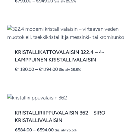
Hintaluokka:
€
799.00
–
€
949.00
Sis. alv 25.5%
€799.00
-
€949.00
KRISTALLIKATTOVALAISIN 322.4 – 4-
LAMPPUINEN KRISTALLIVALAISIN
Hintaluokka:
€
1,180.00
–
€
1,194.00
Sis. alv 25.5%
€1,180.00
-
€1,194.00
KRISTALLIRIIPPUVALAISIN 362 – SIRO
KRISTALLIVALAISIN
Hintaluokka:
€
584.00
–
€
594.00
Sis. alv 25.5%