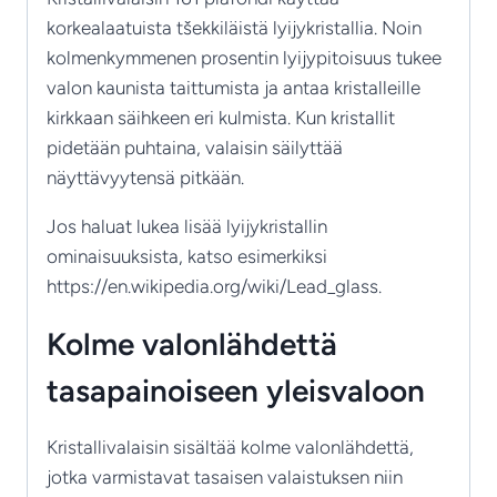
korkealaatuista tšekkiläistä lyijykristallia. Noin
kolmenkymmenen prosentin lyijypitoisuus tukee
valon kaunista taittumista ja antaa kristalleille
kirkkaan säihkeen eri kulmista. Kun kristallit
pidetään puhtaina, valaisin säilyttää
näyttävyytensä pitkään.
Jos haluat lukea lisää lyijykristallin
ominaisuuksista, katso esimerkiksi
https://en.wikipedia.org/wiki/Lead_glass.
Kolme valonlähdettä
tasapainoiseen yleisvaloon
Kristallivalaisin sisältää kolme valonlähdettä,
jotka varmistavat tasaisen valaistuksen niin