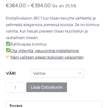
Hintaluokka:
€
384.00
–
€
394.00
Sis. alv 25.5%
€384.00
Kristallivalaisin 361.1 tuo tilaan kevyttä säihkettä ja
-
pehmeää eleganssia pienessä koossa. Se on toimiva
€394.00
valinta, kun haluat pieneen tilaan huolitellun ja
rauhallisen ilmeen.
Rahtivapaa toimitus
Ota yhteyttä, neuvomme mielellämme
Näin valitsen oikean kokoisen valaisimen
VÄRI
Kristalliriippuvalaisin
Lisää Ostoskoriin
361.1
–
Siro
Kuvaus