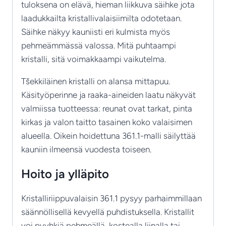
tuloksena on elävä, hieman liikkuva säihke jota
laadukkailta kristallivalaisiimilta odotetaan.
Säihke näkyy kauniisti eri kulmista myös
pehmeämmässä valossa. Mitä puhtaampi
kristalli, sitä voimakkaampi vaikutelma.
Tšekkiläinen kristalli on alansa mittapuu.
Käsityöperinne ja raaka-aineiden laatu näkyvät
valmiissa tuotteessa: reunat ovat tarkat, pinta
kirkas ja valon taitto tasainen koko valaisimen
alueella. Oikein hoidettuna 361.1-malli säilyttää
kauniin ilmeensä vuodesta toiseen.
Hoito ja ylläpito
Kristalliriippuvalaisin 361.1 pysyy parhaimmillaan
säännöllisellä kevyellä puhdistuksella. Kristallit
voi pyyhkiä pehmeällä, kostealla liinalla tai