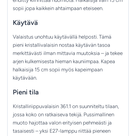
ehditty kiinnittää huomiota. Halkaisija vain 15 cm
sopii jopa kaikkein ahtaimpaan eteiseen.
Käytävä
Valaistus unohtuu käytävällä helposti. Tämä
pieni kristallivalaisin nostaa käytävän tasoa
merkittävästi ilman mittavia muutoksia – ja tekee
arjen kulkemisesta hieman kauniimpaa. Kapea
halkaisija 15 cm sopii myös kapeimpaan
käytävään.
Pieni tila
Kristalliriippuvalaisin 361.1 on suunniteltu tilaan,
jossa koko on ratkaiseva tekijä. Pussimallinen
muoto hajottaa valon erityisen pehmeästi ja
tasaisesti – yksi E27-lamppu riittää pieneen