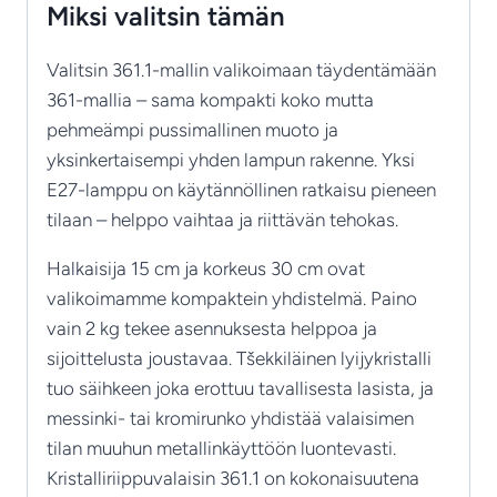
Miksi valitsin tämän
Valitsin 361.1-mallin valikoimaan täydentämään
361-mallia – sama kompakti koko mutta
pehmeämpi pussimallinen muoto ja
yksinkertaisempi yhden lampun rakenne. Yksi
E27-lamppu on käytännöllinen ratkaisu pieneen
tilaan – helppo vaihtaa ja riittävän tehokas.
Halkaisija 15 cm ja korkeus 30 cm ovat
valikoimamme kompaktein yhdistelmä. Paino
vain 2 kg tekee asennuksesta helppoa ja
sijoittelusta joustavaa. Tšekkiläinen lyijykristalli
tuo säihkeen joka erottuu tavallisesta lasista, ja
messinki- tai kromirunko yhdistää valaisimen
tilan muuhun metallinkäyttöön luontevasti.
Kristalliriippuvalaisin 361.1 on kokonaisuutena