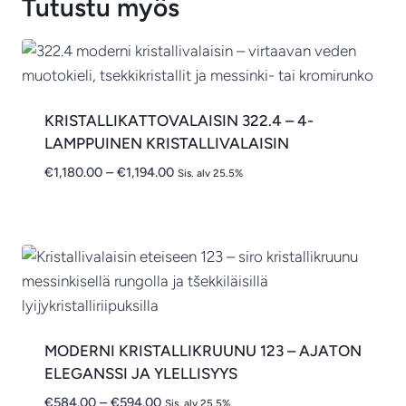
Tutustu myös
KRISTALLIKATTOVALAISIN 322.4 – 4-
LAMPPUINEN KRISTALLIVALAISIN
Hintaluokka:
€
1,180.00
–
€
1,194.00
Sis. alv 25.5%
€1,180.00
-
€1,194.00
MODERNI KRISTALLIKRUUNU 123 – AJATON
ELEGANSSI JA YLELLISYYS
Hintaluokka:
€
584.00
–
€
594.00
Sis. alv 25.5%