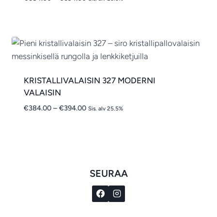
€584.00
-
€594.00
KRISTALLIVALAISIN 327 MODERNI
VALAISIN
Hintaluokka:
€
384.00
–
€
394.00
Sis. alv 25.5%
€384.00
-
€394.00
SEURAA