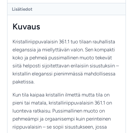
kristallivalaisin
Lisätiedot
määrä
Kuvaus
Kristalliriippuvalaisin 361.1 tuo tilaan rauhallista
eleganssia ja miellyttävän valon. Sen kompakti
koko ja pehmeä pussimallinen muoto tekevät
siitä helposti sijoitettavan erilaisiin sisustuksiin –
kristallin eleganssi pienimmässä mahdollisessa
paketissa.
Kun tila kaipaa kristallin ilmettä mutta tila on
pieni tai matala, kristalliriippuvalaisin 361.1 on
luonteva ratkaisu. Pussimallinen muoto on
pehmeämpi ja orgaanisempi kuin perinteinen
riippuvalaisin – se sopii sisustukseen, jossa