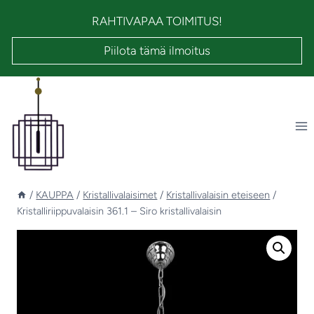
Siirry
RAHTIVAPAA TOIMITUS!
sisältöön
Piilota tämä ilmoitus
/
KAUPPA
/
Kristallivalaisimet
/
Kristallivalaisin eteiseen
/
Kristalliriippuvalaisin 361.1 – Siro kristallivalaisin