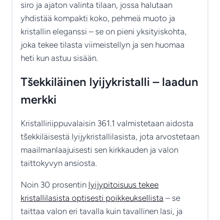
siro ja ajaton valinta tilaan, jossa halutaan
yhdistää kompakti koko, pehmeä muoto ja
kristallin eleganssi – se on pieni yksityiskohta,
joka tekee tilasta viimeistellyn ja sen huomaa
heti kun astuu sisään.
Tšekkiläinen lyijykristalli – laadun
merkki
Kristalliriippuvalaisin 361.1 valmistetaan aidosta
tšekkiläisestä lyijykristallilasista, jota arvostetaan
maailmanlaajuisesti sen kirkkauden ja valon
taittokyvyn ansiosta.
Noin 30 prosentin
lyijypitoisuus tekee
kristallilasista optisesti poikkeuksellista
– se
taittaa valon eri tavalla kuin tavallinen lasi, ja