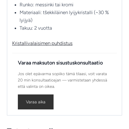
Runko: messinki tai kromi
Materiaali: tšekkiläinen lyijykristalli (~30 %
lyijyä)
Takuu: 2 vuotta
Kristallivalaisimen puhdistus
Varaa maksuton sisustuskonsultaatio
Jos olet epävarma sopiiko tämä tilaasi, voit varata
20 min konsultaatioajan — varmistetaan yhdessä
että valinta on oikea.
Varaa aika