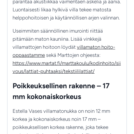
parantaa akustiikkaa vaimentaen askelia ja ääniä.
Luontaisesti likaa hylkivä villa tekee matosta
helppohoitoisen ja käytännöllisen arjen valinnan.
Useimmiten säännöllinen imurointi riittää
pitämään maton kauniina. Lisää vinkkejä
villamattojen hoitoon löydät
villamaton hoito-
oppaastamme
sekä Marttojen ohjeesta:
https://www.martat.fi/marttakoulu/kodinhoito/sii
vous/lattiat-puhtaaksi/tekstiililattiat/
Poikkeuksellinen rakenne – 17
mm kokonaiskorkeus
Estella Vases villamatonukka on noin 12 mm
korkea ja kokonaiskorkeus noin 17 mm –
poikkeuksellisen korkea rakenne, joka tekee