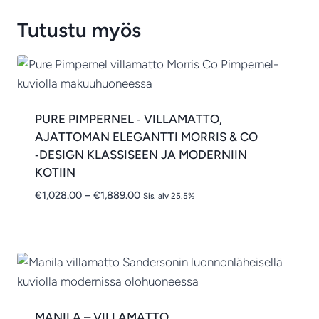
Tutustu myös
PURE PIMPERNEL ‑ VILLAMATTO,
AJATTOMAN ELEGANTTI MORRIS & CO
‑DESIGN KLASSISEEN JA MODERNIIN
KOTIIN
Hintaluokka:
€
1,028.00
–
€
1,889.00
Sis. alv 25.5%
€1,028.00
-
€1,889.00
MANILA – VILLAMATTO ,