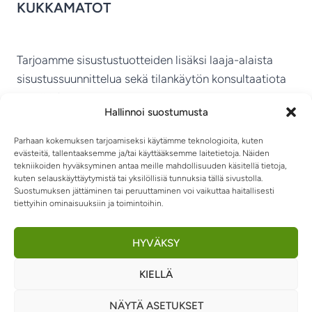
KUKKAMATOT
Tarjoamme sisustustuotteiden lisäksi laaja-alaista
sisustussuunnittelua sekä tilankäytön konsultaatiota
ympäri Suomen.
Hallinnoi suostumusta
MIKKELIN VITRIINI KY
Parhaan kokemuksen tarjoamiseksi käytämme teknologioita, kuten
evästeitä, tallentaaksemme ja/tai käyttääksemme laitetietoja. Näiden
tekniikoiden hyväksyminen antaa meille mahdollisuuden käsitellä tietoja,
kuten selauskäyttäytymistä tai yksilöllisiä tunnuksia tällä sivustolla.
Suostumuksen jättäminen tai peruuttaminen voi vaikuttaa haitallisesti
tiettyihin ominaisuuksiin ja toimintoihin.
TIETOSUOJASELOSTE
TOIMITUSEHDOT
OTA YHTEYTTÄ
RIIPPUMATOT JA -TUOLIT
HYVÄKSY
KIELLÄ
0
NÄYTÄ ASETUKSET