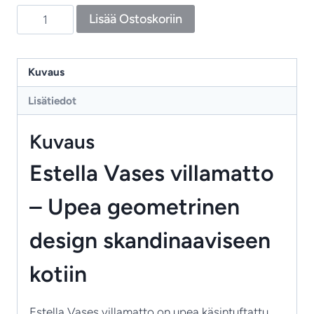
Estella
Lisää Ostoskoriin
Vases
–
villamatto,
Kuvaus
ajaton
Lisätiedot
ja
geometrinen
Kuvaus
määrä
Estella Vases villamatto
– Upea geometrinen
design skandinaaviseen
kotiin
Estella Vases villamatto on upea käsintuftattu