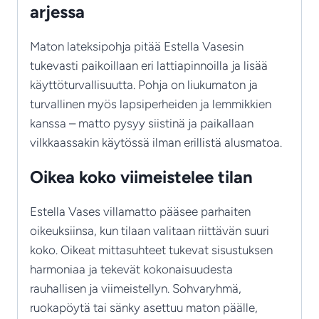
arjessa
Maton lateksipohja pitää Estella Vasesin
tukevasti paikoillaan eri lattiapinnoilla ja lisää
käyttöturvallisuutta. Pohja on liukumaton ja
turvallinen myös lapsiperheiden ja lemmikkien
kanssa – matto pysyy siistinä ja paikallaan
vilkkaassakin käytössä ilman erillistä alusmatoa.
Oikea koko viimeistelee tilan
Estella Vases villamatto pääsee parhaiten
oikeuksiinsa, kun tilaan valitaan riittävän suuri
koko. Oikeat mittasuhteet tukevat sisustuksen
harmoniaa ja tekevät kokonaisuudesta
rauhallisen ja viimeistellyn. Sohvaryhmä,
ruokapöytä tai sänky asettuu maton päälle,