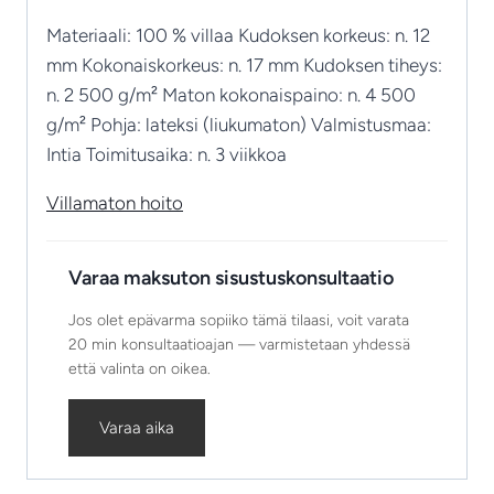
Materiaali: 100 % villaa Kudoksen korkeus: n. 12
mm Kokonaiskorkeus: n. 17 mm Kudoksen tiheys:
n. 2 500 g/m² Maton kokonaispaino: n. 4 500
g/m² Pohja: lateksi (liukumaton) Valmistusmaa:
Intia Toimitusaika: n. 3 viikkoa
Villamaton hoito
Varaa maksuton sisustuskonsultaatio
Jos olet epävarma sopiiko tämä tilaasi, voit varata
20 min konsultaatioajan — varmistetaan yhdessä
että valinta on oikea.
Varaa aika