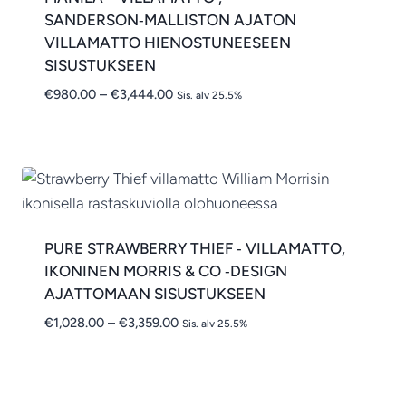
SANDERSON‑MALLISTON AJATON
VILLAMATTO HIENOSTUNEESEEN
SISUSTUKSEEN
Hintaluokka:
€
980.00
–
€
3,444.00
Sis. alv 25.5%
€980.00
-
€3,444.00
PURE STRAWBERRY THIEF ‑ VILLAMATTO,
IKONINEN MORRIS & CO ‑DESIGN
AJATTOMAAN SISUSTUKSEEN
Hintaluokka:
€
1,028.00
–
€
3,359.00
Sis. alv 25.5%
€1,028.00
-
€3,359.00