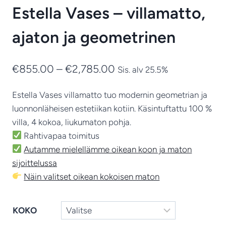
Estella Vases – villamatto,
ajaton ja geometrinen
Hintaluokka:
€
855.00
–
€
2,785.00
Sis. alv 25.5%
€855.00
Estella Vases villamatto tuo modernin geometrian ja
-
luonnonläheisen estetiikan kotiin. Käsintuftattu 100 %
€2,785.00
villa, 4 kokoa, liukumaton pohja.
Rahtivapaa toimitus
Autamme mielellämme oikean koon ja maton
sijoittelussa
Näin valitset oikean kokoisen maton
KOKO