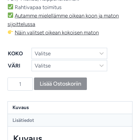
Rahtivapaa toimitus
Autamme mielellämme oikean koon ja maton
sijoittelussa
Näin valitset oikean kokoisen maton
KOKO
VÄRI
Lace
Lisää Ostoskoriin
Tricolore
–
tyylikäs
Kuvaus
ja
Lisätiedot
ekologinen
In‑Outdoor‑matto
Kuvaus