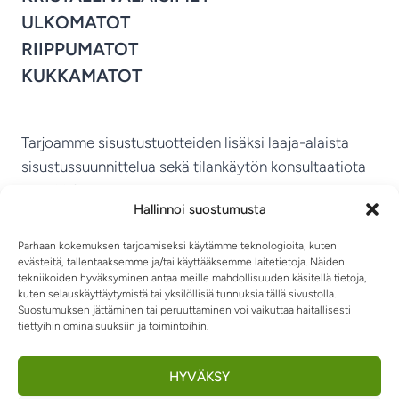
ULKOMATOT
RIIPPUMATOT
KUKKAMATOT
Tarjoamme sisustustuotteiden lisäksi laaja-alaista
sisustussuunnittelua sekä tilankäytön konsultaatiota
ympäri Suomen.
Hallinnoi suostumusta
MIKKELIN VITRIINI KY
Parhaan kokemuksen tarjoamiseksi käytämme teknologioita, kuten
evästeitä, tallentaaksemme ja/tai käyttääksemme laitetietoja. Näiden
tekniikoiden hyväksyminen antaa meille mahdollisuuden käsitellä tietoja,
kuten selauskäyttäytymistä tai yksilöllisiä tunnuksia tällä sivustolla.
Suostumuksen jättäminen tai peruuttaminen voi vaikuttaa haitallisesti
tiettyihin ominaisuuksiin ja toimintoihin.
TIETOSUOJASELOSTE
TOIMITUSEHDOT
OTA YHTEYTTÄ
RIIPPUMATOT JA -TUOLIT
HYVÄKSY