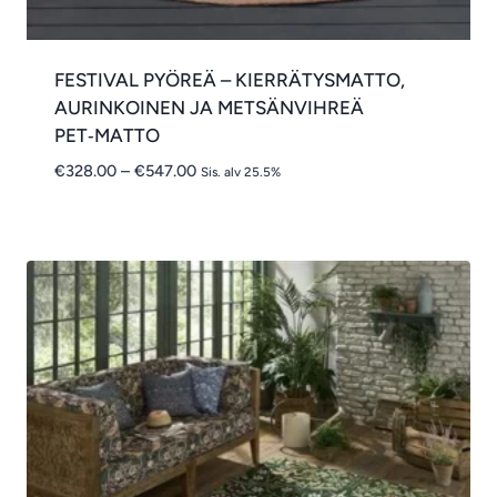
FESTIVAL PYÖREÄ – KIERRÄTYSMATTO,
AURINKOINEN JA METSÄNVIHREÄ
PET‑MATTO
Hintaluokka:
€
328.00
–
€
547.00
Sis. alv 25.5%
€328.00
-
€547.00