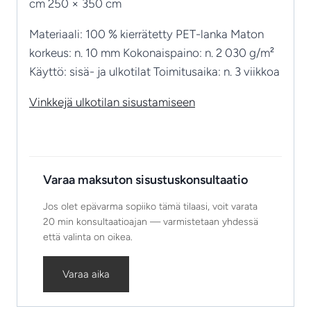
cm 250 × 350 cm
Materiaali: 100 % kierrätetty PET-lanka Maton
korkeus: n. 10 mm Kokonaispaino: n. 2 030 g/m²
Käyttö: sisä- ja ulkotilat Toimitusaika: n. 3 viikkoa
Vinkkejä ulkotilan sisustamiseen
Varaa maksuton sisustuskonsultaatio
Jos olet epävarma sopiiko tämä tilaasi, voit varata
20 min konsultaatioajan — varmistetaan yhdessä
että valinta on oikea.
Varaa aika