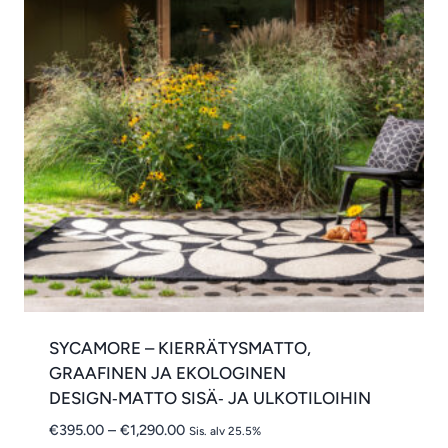
SYCAMORE – KIERRÄTYSMATTO,
GRAAFINEN JA EKOLOGINEN
DESIGN‑MATTO SISÄ‑ JA ULKOTILOIHIN
Hintaluokka:
€
395.00
–
€
1,290.00
Sis. alv 25.5%