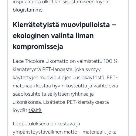
inspiraatiota ulkotilan sisustamiseen löydät
blogistamme
.
Kierrätetyistä muovipulloista –
ekologinen valinta ilman
kompromisseja
Lace Tricolore ulkomatto on valmistettu 100 %
kierrätetystä PET-langasta, joka syntyy
käytettyjen muovipullojen uusiokäytöstä. PET-
materiaali kestää hyvin kosteutta ja vaihtelevia
sääolosuhteita säilyttäen ryhtinsä ja
ulkonäkönsä. Lisätietoa PET-kierrätyksestä
löydät
täältä
.
Lopputuloksena on kestävä ja
ympäristöystävällinen matto – materiaali, joka