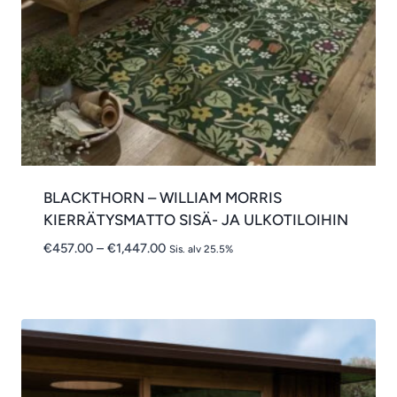
BLACKTHORN – WILLIAM MORRIS
KIERRÄTYSMATTO SISÄ- JA ULKOTILOIHIN
Hintaluokka:
€
457.00
–
€
1,447.00
Sis. alv 25.5%
€457.00
-
€1,447.00