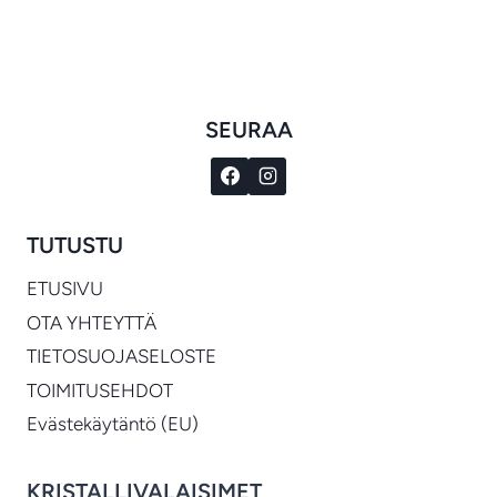
€395.00
-
€1,290.00
SEURAA
TUTUSTU
ETUSIVU
OTA YHTEYTTÄ
TIETOSUOJASELOSTE
TOIMITUSEHDOT
Evästekäytäntö (EU)
KRISTALLIVALAISIMET