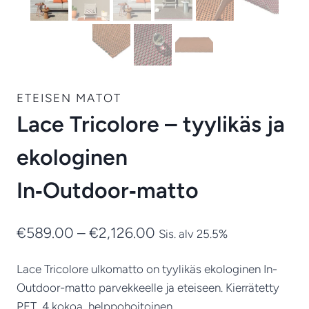
ETEISEN MATOT
Lace Tricolore – tyylikäs ja
ekologinen
In‑Outdoor‑matto
Hintaluokka:
€
589.00
–
€
2,126.00
Sis. alv 25.5%
€589.00
Lace Tricolore ulkomatto on tyylikäs ekologinen In-
-
Outdoor-matto parvekkeelle ja eteiseen. Kierrätetty
€2,126.00
PET, 4 kokoa, helppohoitoinen.