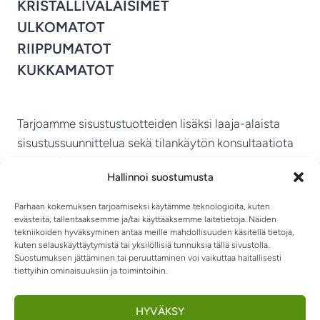
KRISTALLIVALAISIMET
ULKOMATOT
RIIPPUMATOT
KUKKAMATOT
Tarjoamme sisustustuotteiden lisäksi laaja-alaista
sisustussuunnittelua sekä tilankäytön konsultaatiota
ympäri Suomen.
Hallinnoi suostumusta
MIKKELIN VITRIINI KY
Parhaan kokemuksen tarjoamiseksi käytämme teknologioita, kuten
evästeitä, tallentaaksemme ja/tai käyttääksemme laitetietoja. Näiden
tekniikoiden hyväksyminen antaa meille mahdollisuuden käsitellä tietoja,
kuten selauskäyttäytymistä tai yksilöllisiä tunnuksia tällä sivustolla.
Suostumuksen jättäminen tai peruuttaminen voi vaikuttaa haitallisesti
tiettyihin ominaisuuksiin ja toimintoihin.
TIETOSUOJASELOSTE
TOIMITUSEHDOT
OTA YHTEYTTÄ
RIIPPUMATOT JA -TUOLIT
HYVÄKSY