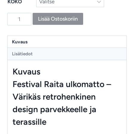
KOKO
Festival
Lisää Ostoskoriin
Raita
–
värikäs
Kuvaus
kierrätysmatto
Lisätiedot
parvekkeelle
ja
Kuvaus
terassille
määrä
Festival Raita ulkomatto –
Värikäs retrohenkinen
design parvekkeelle ja
terassille