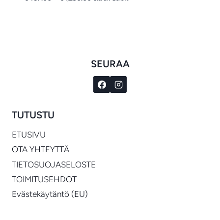
€457.00
-
€1,290.00
SEURAA
TUTUSTU
ETUSIVU
OTA YHTEYTTÄ
TIETOSUOJASELOSTE
TOIMITUSEHDOT
Evästekäytäntö (EU)