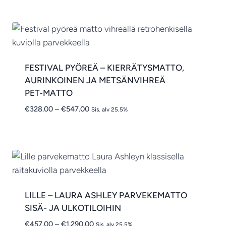
-
€1,291.00
FESTIVAL PYÖREÄ – KIERRÄTYSMATTO,
AURINKOINEN JA METSÄNVIHREÄ
PET‑MATTO
Hintaluokka:
€
328.00
–
€
547.00
Sis. alv 25.5%
€328.00
-
€547.00
LILLE – LAURA ASHLEY PARVEKEMATTO
SISÄ- JA ULKOTILOIHIN
Hintaluokka:
€
457.00
–
€
1,290.00
Sis. alv 25.5%