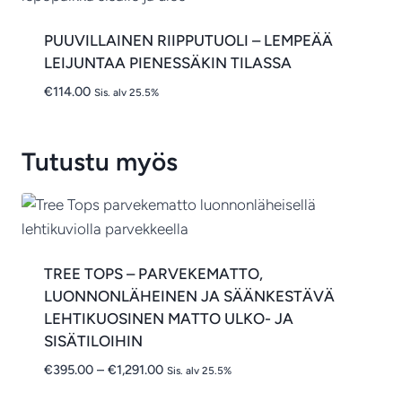
PUUVILLAINEN RIIPPUTUOLI – LEMPEÄÄ
LEIJUNTAA PIENESSÄKIN TILASSA
€
114.00
Sis. alv 25.5%
Tutustu myös
TREE TOPS – PARVEKEMATTO,
LUONNONLÄHEINEN JA SÄÄNKESTÄVÄ
LEHTIKUOSINEN MATTO ULKO- JA
SISÄTILOIHIN
Hintaluokka:
€
395.00
–
€
1,291.00
Sis. alv 25.5%
€395.00