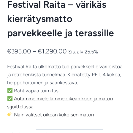
Festival Raita – värikäs
kierrätysmatto
parvekkeelle ja terassille
Hintaluokka:
€
395.00
–
€
1,290.00
Sis. alv 25.5%
€395.00
Festival Raita ulkomatto tuo parvekkeelle väriloistoa
-
ja retrohenkistä tunnelmaa. Kierrätetty PET, 4 kokoa,
€1,290.00
helppohoitoinen ja säänkestävä.
Rahtivapaa toimitus
Autamme mielellämme oikean koon ja maton
sijoittelussa
Näin valitset oikean kokoisen maton