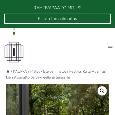
Siirry
RAHTIVAPAA TOIMITUS!
sisältöön
Piilota tämä ilmoitus
/
KAUPPA
/
Matot
/
Eteisen matot
/
Festival Raita – värikäs
kierrätysmatto parvekkeelle ja terassille