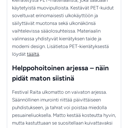
käytetyistä muovipulloista. Kestävät PET-kuidut
soveltuvat erinomaisesti ulkokäyttöön ja
säilyttävät muotonsa sekä ulkonäkönsä
vaihtelevissa sääolosuhteissa. Materiaalin
valinnassa yhdistyvät kierrätyksen taide ja
moderni design. Lisätietoa PET-kierrätyksestä
löydät
täältä
.
Helppohoitoinen arjessa – näin
pidät maton siistinä
Festival Raita ulkomatto on vaivaton arjessa.
Säännöllinen imurointi riittää päivittäiseen
puhdistukseen, ja tahrat voi poistaa miedolla
pesuaineliuoksella. Matto kestää kosteutta hyvin,
mutta kastuttuaan se suositellaan kuivattavaksi