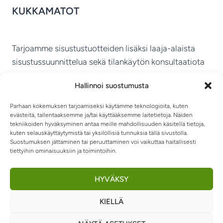
KUKKAMATOT
Tarjoamme sisustustuotteiden lisäksi laaja-alaista
sisustussuunnittelua sekä tilankäytön konsultaatiota
ympäri Suomen.
Hallinnoi suostumusta
MIKKELIN VITRIINI KY
Parhaan kokemuksen tarjoamiseksi käytämme teknologioita, kuten
evästeitä, tallentaaksemme ja/tai käyttääksemme laitetietoja. Näiden
tekniikoiden hyväksyminen antaa meille mahdollisuuden käsitellä tietoja,
kuten selauskäyttäytymistä tai yksilöllisiä tunnuksia tällä sivustolla.
Suostumuksen jättäminen tai peruuttaminen voi vaikuttaa haitallisesti
tiettyihin ominaisuuksiin ja toimintoihin.
TIETOSUOJASELOSTE
TOIMITUSEHDOT
OTA YHTEYTTÄ
RIIPPUMATOT JA -TUOLIT
HYVÄKSY
KIELLÄ
0