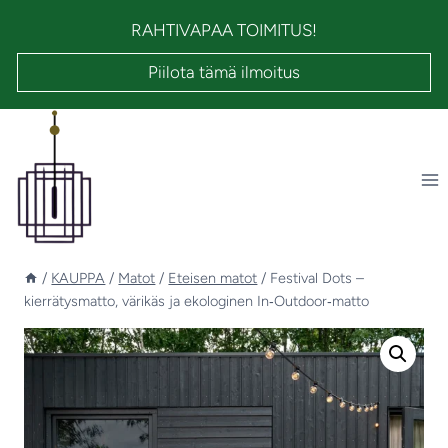
Siirry
RAHTIVAPAA TOIMITUS!
sisältöön
Piilota tämä ilmoitus
/
KAUPPA
/
Matot
/
Eteisen matot
/
Festival Dots –
kierrätysmatto, värikäs ja ekologinen In‑Outdoor‑matto