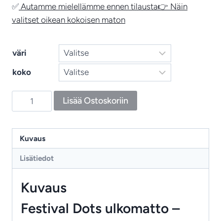
✅
Autamme mielellämme ennen tilausta
👉 Näin
valitset oikean kokoisen maton
väri
koko
Festival
Lisää Ostoskoriin
Dots
–
kierrätysmatto,
Kuvaus
värikäs
Lisätiedot
ja
ekologinen
Kuvaus
In‑Outdoor‑matto
määrä
Festival Dots ulkomatto –