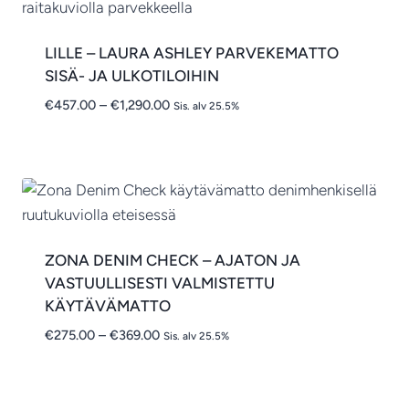
LILLE – LAURA ASHLEY PARVEKEMATTO
SISÄ- JA ULKOTILOIHIN
Hintaluokka:
€
457.00
–
€
1,290.00
Sis. alv 25.5%
€457.00
-
€1,290.00
ZONA DENIM CHECK – AJATON JA
VASTUULLISESTI VALMISTETTU
KÄYTÄVÄMATTO
Hintaluokka:
€
275.00
–
€
369.00
Sis. alv 25.5%
€275.00
-
€369.00