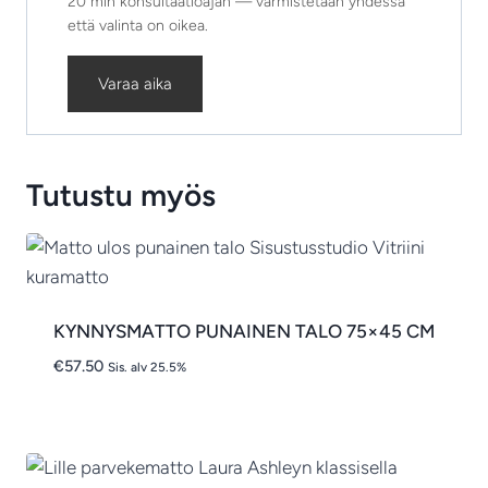
20 min konsultaatioajan — varmistetaan yhdessä
että valinta on oikea.
Varaa aika
Tutustu myös
KYNNYSMATTO PUNAINEN TALO 75×45 CM
€
57.50
Sis. alv 25.5%