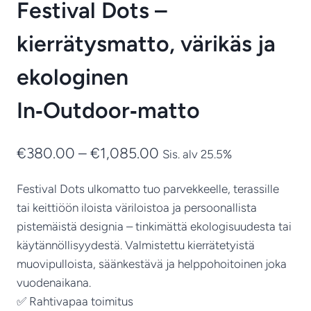
Festival Dots –
kierrätysmatto, värikäs ja
ekologinen
In‑Outdoor‑matto
Hintaluokka:
€
380.00
–
€
1,085.00
Sis. alv 25.5%
€380.00
Festival Dots ulkomatto tuo parvekkeelle, terassille
-
tai keittiöön iloista väriloistoa ja persoonallista
€1,085.00
pistemäistä designia – tinkimättä ekologisuudesta tai
käytännöllisyydestä. Valmistettu kierrätetyistä
muovipulloista, säänkestävä ja helppohoitoinen joka
vuodenaikana.
✅ Rahtivapaa toimitus