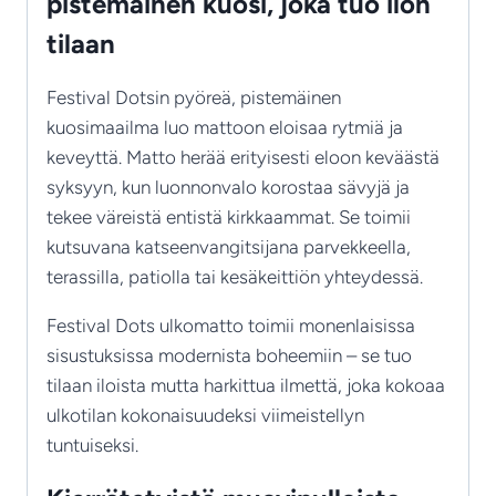
pistemäinen kuosi, joka tuo ilon
tilaan
Festival Dotsin pyöreä, pistemäinen
kuosimaailma luo mattoon eloisaa rytmiä ja
keveyttä. Matto herää erityisesti eloon keväästä
syksyyn, kun luonnonvalo korostaa sävyjä ja
tekee väreistä entistä kirkkaammat. Se toimii
kutsuvana katseenvangitsijana parvekkeella,
terassilla, patiolla tai kesäkeittiön yhteydessä.
Festival Dots ulkomatto toimii monenlaisissa
sisustuksissa modernista boheemiin – se tuo
tilaan iloista mutta harkittua ilmettä, joka kokoaa
ulkotilan kokonaisuudeksi viimeistellyn
tuntuiseksi.