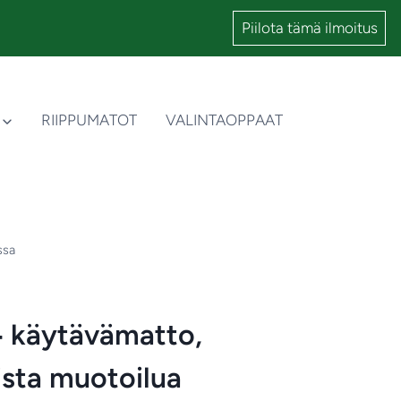
Piilota tämä ilmoitus
RIIPPUMATOT
VALINTAOPPAAT
ssa
 ‑ käytävämatto,
ista muotoilua