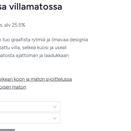
sa villamatossa
ntaluokka:
is. alv 25.5%
469.00
 tuo graafista rytmiä ja ilmavaa designia
tattu villa, selkeä kuosi ja useat
619.00
atosta ajattoman ja laadukkaan
kean koon ja maton sijoittelussa
koisen maton