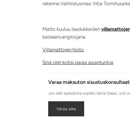
rakenne Valmistusmaa: Intia Toimitusaika:
Matto kuuluu laadukkaiden
villamattoje
katseenvangitsijana.
Villamattojen hoito
Sinä olet kotisi paras asiantuntija
Varaa maksuton sisustuskonsultaat
Jos olet epävarma sopiiko tämä tilaasi, voit 
Varaa aika