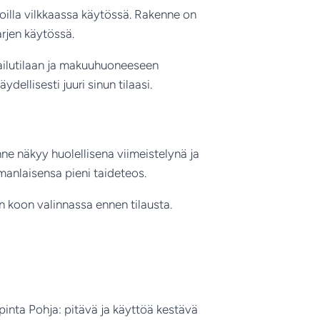
ioilla vilkkaassa käytössä. Rakenne on
arjen käytössä.
kailutilaan ja makuuhuoneeseen
ellisesti juuri sinun tilaasi.
ne näkyy huolellisena viimeistelynä ja
manlaisensa pieni taideteos.
n koon valinnassa ennen tilausta.
pinta Pohja: pitävä ja käyttöä kestävä