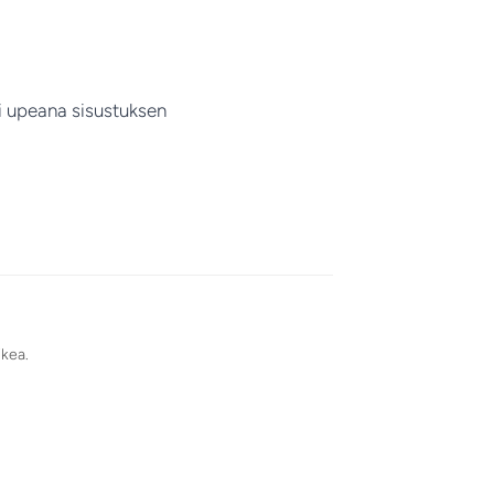
ii upeana sisustuksen
ikea.