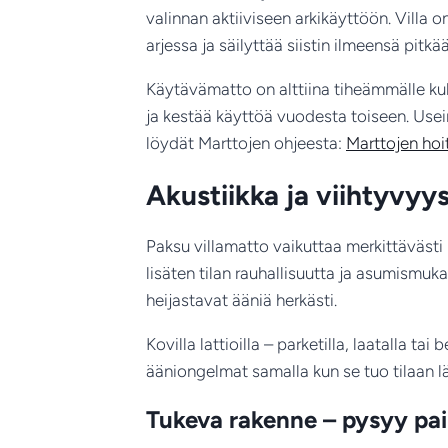
valinnan aktiiviseen arkikäyttöön. Villa 
arjessa ja säilyttää siistin ilmeensä pitkä
Käytävämatto on alttiina tiheämmälle kulu
ja kestää käyttöä vuodesta toiseen. Usei
löydät Marttojen ohjeesta:
Marttojen hoi
Akustiikka ja viihtyvy
Paksu villamatto vaikuttaa merkittäväst
lisäten tilan rauhallisuutta ja asumismuk
heijastavat ääniä herkästi.
Kovilla lattioilla – parketilla, laatalla t
ääniongelmat samalla kun se tuo tilaan 
Tukeva rakenne – pysyy pai