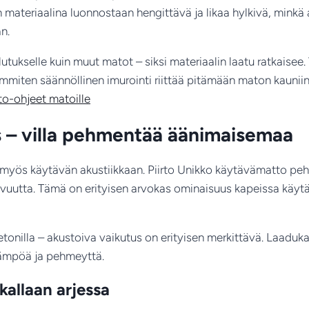
on materiaalina luonnostaan hengittävä ja likaa hylkivä, min
än.
tukselle kuin muut matot – siksi materiaalin laatu ratkaisee.
mmiten säännöllinen imurointi riittää pitämään maton kauniin
to-ohjeet matoille
ys – villa pehmentää äänimaisemaa
i myös käytävän akustiikkaan. Piirto Unikko käytävämatto pe
avuutta. Tämä on erityisen arvokas ominaisuus kapeissa käytävis
ai betonilla – akustoiva vaikutus on erityisen merkittävä. Laadu
lämpöä ja pehmeyttä.
kallaan arjessa