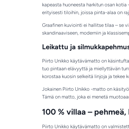
kapeasta huoneesta harkitun osan kotia – e
erityisesti tiloihin, joissa pinta-alaa on ra
Graafinen kuviointi ei hallitse tilaa – se
skandinaaviseen, moderniin ja klassisem
Leikattu ja silmukkapehmus
Piirto Unikko käytävämatto on käsintufta
tuo pintaan elävyyttä ja miellyttävän tun
korostaa kuosin selkeitä linjoja ja tekee
Jokainen Piirto Unikko -matto on käsityö
Tämä on matto, joka ei menetä muotoaan 
100 % villaa – pehmeä,
Piirto Unikko käytävämatto on valmistett