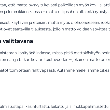
taa, että matto pysyy tukevasti paikoillaan myös kovilla latt
n ja lemmikkien kanssa – matto ei lipsahda alta eikä rypisty 
isesti käytäviin ja eteisiin, mutta myös olohuoneeseen, ruo
at saatavilla tilauksesta, jolloin matto voidaan sovittaa täyd
a valittavana
istetaan käsityönä Intiassa, missä pitkä mattokäsityön perin
n pinnan ja tarkan kuvion toistuvuuden – jokainen matto on o
i matot toimitetaan rahtivapaasti. Autamme mielellämme oikea
almistustapa: käsintuftattu, leikattu ja silmukkapehmustettu 