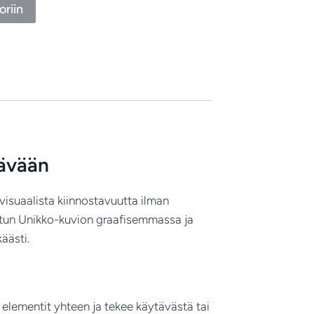
oriin
tävään
a visuaalista kiinnostavuutta ilman
tetun Unikko-kuvion graafisemmassa ja
äästi.
 elementit yhteen ja tekee käytävästä tai