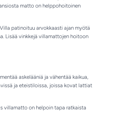
kä ansiosta matto on helppohoitoinen
 Villa patinoituu arvokkaasti ajan myötä
a. Lisää vinkkejä villamattojen hoitoon
hmentää askelääniä ja vähentää kaikua,
sä ja eteistiloissa, joissa kovat lattiat
kas villamatto on helpoin tapa ratkaista