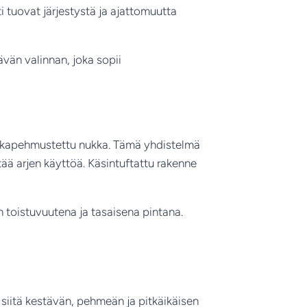
ti tuovat järjestystä ja ajattomuutta
tävän valinnan, joka sopii
lmukkapehmustettu nukka. Tämä yhdistelmä
tää arjen käyttöä. Käsintuftattu rakenne
n toistuvuutena ja tasaisena pintana.
siitä kestävän, pehmeän ja pitkäikäisen