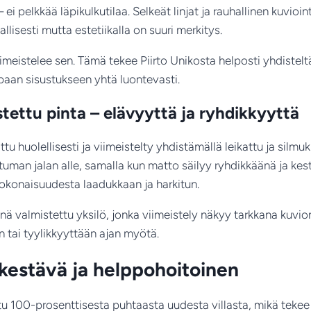
i pelkkää läpikulkutilaa. Selkeät linjat ja rauhallinen kuvioin
jallisesti mutta estetiikalla on suuri merkitys.
 viimeistelee sen. Tämä tekee Piirto Unikosta helposti yhdistel
paan sisustukseen yhtä luontevasti.
tettu pinta – elävyyttä ja ryhdikkyyttä
ttu huolellisesti ja viimeistelty yhdistämällä leikattu ja si
tuman jalan alle, samalla kun matto säilyy ryhdikkäänä ja kes
 kokonaisuudesta laadukkaan ja harkitun.
nä valmistettu yksilö, jonka viimeistely näkyy tarkkana kuvio
tai tyylikkyyttään ajan myötä.
 kestävä ja helppohoitoinen
u 100-prosenttisesta puhtaasta uudesta villasta, mikä tekee 