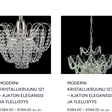
MODERNI
MODERNI
KRISTALLIKRUUNU 121
KRISTALLIKRUUNU 12
– AJATON ELEGANSSI
– AJATON ELEGANSSI
JA YLELLISYYS
JA YLELLISYYS
Hintaluokka:
Hintalu
€
584.00
–
€
594.00
€
584.00
–
€
594.00
Sis. alv
Sis. alv