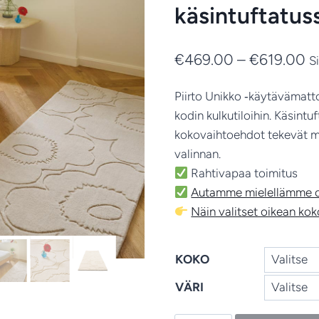
käsintuftatus
Hi
€
469.00
–
€
619.00
S
€
Piirto Unikko ‑käytävämatto
-
kodin kulkutiloihin. Käsintuf
€
kokovaihtoehdot tekevät m
valinnan.
Rahtivapaa toimitus
Autamme mielellämme oi
Näin valitset oikean ko
KOKO
VÄRI