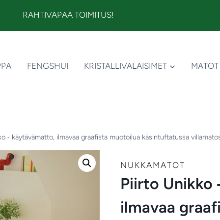
RAHTIVAPAA TOIMITUS!
PPA
FENGSHUI
KRISTALLIVALAISIMET
MATOT
kko ‑ käytävämatto, ilmavaa graafista muotoilua käsintuftatussa villamato
NUKKAMATOT
Piirto Unikko
ilmavaa graaf