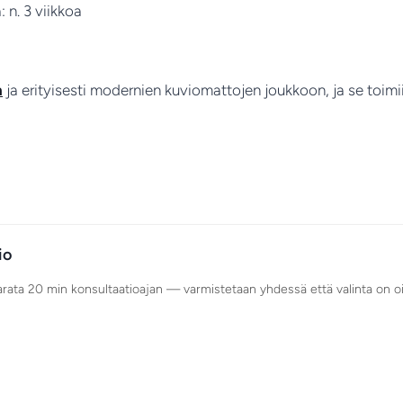
 n. 3 viikkoa
n
ja erityisesti modernien kuviomattojen joukkoon, ja se toim
io
varata 20 min konsultaatioajan — varmistetaan yhdessä että valinta on o