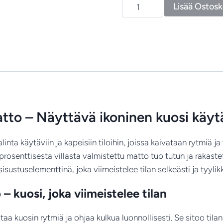
Piirto
Lisää Ostosk
Unikko
‑
käytävämatto,
ilmavaa
graafista
muotoilua
käsintuftatussa
villamatossa
atto – Näyttävä ikoninen kuosi käy
määrä
inta käytäviin ja kapeisiin tiloihin, joissa kaivataan rytmiä j
prosenttisesta villasta valmistettu matto tuo tutun ja rakas
tuselementtinä, joka viimeistelee tilan selkeästi ja tyylikk
– kuosi, joka viimeistelee tilan
 kuosin rytmiä ja ohjaa kulkua luonnollisesti. Se sitoo tilan