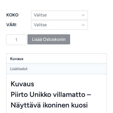
KOKO
VÄRI
Piirto
Lisää Ostoskoriin
Unikko
-
villamatto,
Kuvaus
ikoninen
Lisätiedot
kuosi
graafisessa
Kuvaus
ja
rauhallisessa
Piirto Unikko villamatto –
tulkinnassa
Näyttävä ikoninen kuosi
määrä