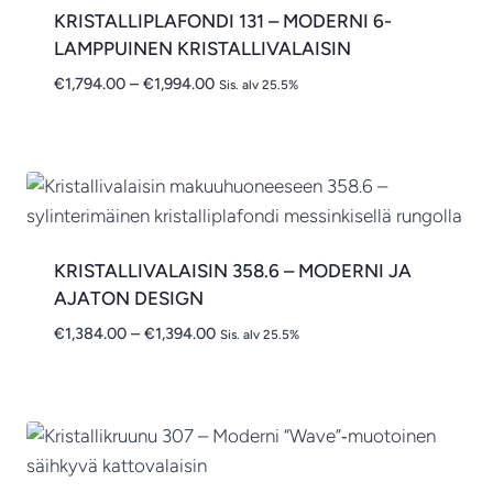
KRISTALLIPLAFONDI 131 – MODERNI 6-
LAMPPUINEN KRISTALLIVALAISIN
Hintaluokka:
€
1,794.00
–
€
1,994.00
Sis. alv 25.5%
€1,794.00
-
€1,994.00
KRISTALLIVALAISIN 358.6 – MODERNI JA
AJATON DESIGN
Hintaluokka:
€
1,384.00
–
€
1,394.00
Sis. alv 25.5%
€1,384.00
-
€1,394.00