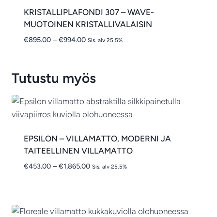
KRISTALLIPLAFONDI 307 – WAVE-
MUOTOINEN KRISTALLIVALAISIN
Hintaluokka:
€
895.00
–
€
994.00
Sis. alv 25.5%
€895.00
-
€994.00
Tutustu myös
EPSILON – VILLAMATTO, MODERNI JA
TAITEELLINEN VILLAMATTO
Hintaluokka:
€
453.00
–
€
1,865.00
Sis. alv 25.5%
€453.00
-
€1,865.00