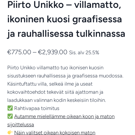
Piirto Unikko – villamatto,
ikoninen kuosi graafisessa
ja rauhallisessa tulkinnassa
Hintaluokka:
€
775.00
–
€
2,939.00
Sis. alv 25.5%
€775.00
Piirto Unikko villamatto tuo ikonisen kuosin
-
sisustukseen rauhallisessa ja graafisessa muodossa.
€2,939.00
Käsintuftattu villa, selkeä ilme ja useat
kokovaihtoehdot tekevät siitä ajattoman ja
laadukkaan valinnan kodin keskeisiin tiloihin.
Rahtivapaa toimitus
Autamme mielellämme oikean koon ja maton
sijoittelussa
Näin valitset oikean kokoisen maton