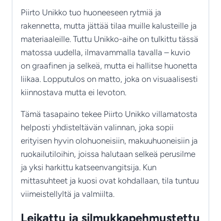
Piirto Unikko tuo huoneeseen rytmiä ja
rakennetta, mutta jättää tilaa muille kalusteille ja
materiaaleille. Tuttu Unikko-aihe on tulkittu tässä
matossa uudella, ilmavammalla tavalla – kuvio
on graafinen ja selkeä, mutta ei hallitse huonetta
liikaa. Lopputulos on matto, joka on visuaalisesti
kiinnostava mutta ei levoton.
Tämä tasapaino tekee Piirto Unikko villamatosta
helposti yhdisteltävän valinnan, joka sopii
erityisen hyvin olohuoneisiin, makuuhuoneisiin ja
ruokailutiloihin, joissa halutaan selkeä perusilme
ja yksi harkittu katseenvangitsija. Kun
mittasuhteet ja kuosi ovat kohdallaan, tila tuntuu
viimeistellyltä ja valmiilta.
Leikattu ja silmukkapehmustettu