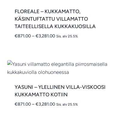
FLOREALE – KUKKAMATTO,
KÄSINTUFTATTU VILLAMATTO
TAITEELLISELLA KUKKAKUOSILLA
Hintaluokka:
€
871.00
–
€
3,281.00
Sis. alv 25.5%
€871.00
-
€3,281.00
YASUNI – YLELLINEN VILLA-VISKOOSI
KUKKAMATTO KOTIIN
Hintaluokka:
€
871.00
–
€
3,281.00
Sis. alv 25.5%
€871.00
-
€3,281.00