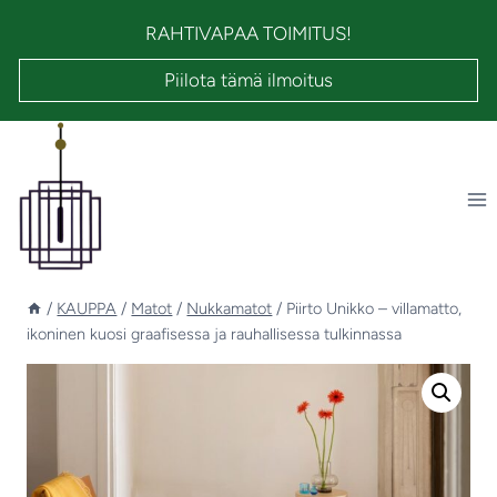
Siirry
RAHTIVAPAA TOIMITUS!
sisältöön
Piilota tämä ilmoitus
/
KAUPPA
/
Matot
/
Nukkamatot
/
Piirto Unikko – villamatto,
ikoninen kuosi graafisessa ja rauhallisessa tulkinnassa