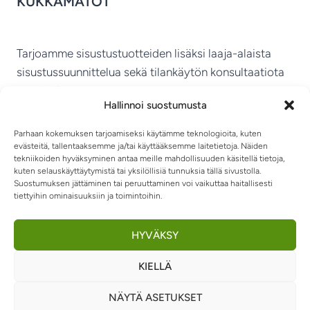
KUKKAMATOT
Tarjoamme sisustustuotteiden lisäksi laaja-alaista
sisustussuunnittelua sekä tilankäytön konsultaatiota
ympäri Suomen.
Hallinnoi suostumusta
MIKKELIN VITRIINI KY
Parhaan kokemuksen tarjoamiseksi käytämme teknologioita, kuten
evästeitä, tallentaaksemme ja/tai käyttääksemme laitetietoja. Näiden
tekniikoiden hyväksyminen antaa meille mahdollisuuden käsitellä tietoja,
kuten selauskäyttäytymistä tai yksilöllisiä tunnuksia tällä sivustolla.
Suostumuksen jättäminen tai peruuttaminen voi vaikuttaa haitallisesti
tiettyihin ominaisuuksiin ja toimintoihin.
TIETOSUOJASELOSTE
TOIMITUSEHDOT
OTA YHTEYTTÄ
RIIPPUMATOT JA -TUOLIT
HYVÄKSY
KIELLÄ
0
NÄYTÄ ASETUKSET
© 2026 Sisustusvitriini