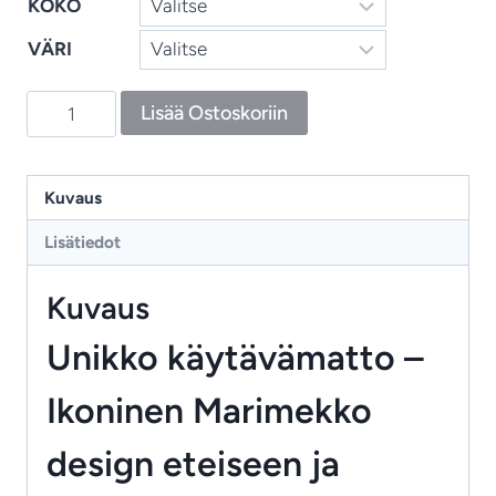
KOKO
VÄRI
Unikko
Lisää Ostoskoriin
-
villamatto,
käytävämatto
Kuvaus
ikoninen
Lisätiedot
Marimekko-
kuosi
Kuvaus
määrä
Unikko käytävämatto –
Ikoninen Marimekko
design eteiseen ja