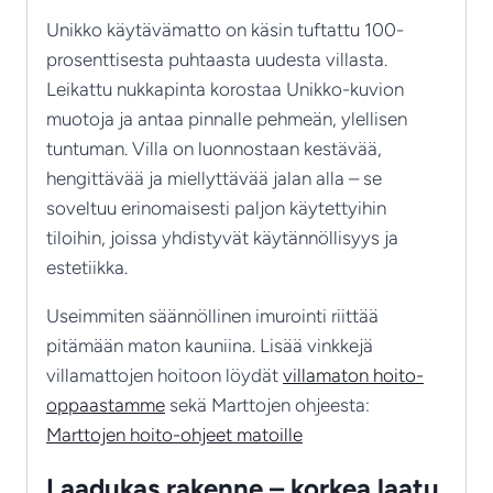
Unikko käytävämatto on käsin tuftattu 100-
prosenttisesta puhtaasta uudesta villasta.
Leikattu nukkapinta korostaa Unikko-kuvion
muotoja ja antaa pinnalle pehmeän, ylellisen
tuntuman. Villa on luonnostaan kestävää,
hengittävää ja miellyttävää jalan alla – se
soveltuu erinomaisesti paljon käytettyihin
tiloihin, joissa yhdistyvät käytännöllisyys ja
estetiikka.
Useimmiten säännöllinen imurointi riittää
pitämään maton kauniina. Lisää vinkkejä
villamattojen hoitoon löydät
villamaton hoito-
oppaastamme
sekä Marttojen ohjeesta:
Marttojen hoito-ohjeet matoille
Laadukas rakenne – korkea laatu