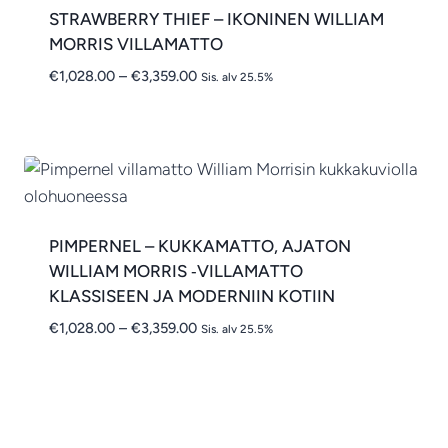
STRAWBERRY THIEF – IKONINEN WILLIAM
MORRIS VILLAMATTO
Hintaluokka:
€
1,028.00
–
€
3,359.00
Sis. alv 25.5%
€1,028.00
-
€3,359.00
PIMPERNEL – KUKKAMATTO, AJATON
WILLIAM MORRIS ‑VILLAMATTO
KLASSISEEN JA MODERNIIN KOTIIN
Hintaluokka:
€
1,028.00
–
€
3,359.00
Sis. alv 25.5%
€1,028.00
-
€3,359.00