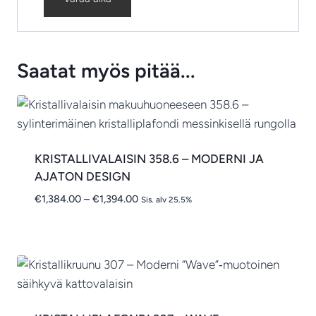
Saatat myös pitää...
KRISTALLIVALAISIN 358.6 – MODERNI JA
AJATON DESIGN
Hintaluokka:
€
1,384.00
–
€
1,394.00
Sis. alv 25.5%
€1,384.00
-
€1,394.00