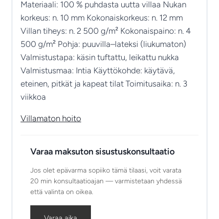
Materiaali: 100 % puhdasta uutta villaa Nukan
korkeus: n. 10 mm Kokonaiskorkeus: n. 12 mm
Villan tiheys: n. 2 500 g/m² Kokonaispaino: n. 4
500 g/m² Pohja: puuvilla–lateksi (liukumaton)
Valmistustapa: käsin tuftattu, leikattu nukka
Valmistusmaa: Intia Käyttökohde: käytävä,
eteinen, pitkät ja kapeat tilat Toimitusaika: n. 3
viikkoa
Villamaton hoito
Varaa maksuton sisustuskonsultaatio
Jos olet epävarma sopiiko tämä tilaasi, voit varata
20 min konsultaatioajan — varmistetaan yhdessä
että valinta on oikea.
Varaa aika