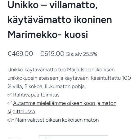
Unikko – villamatto,
käytävämatto ikoninen
Marimekko- kuosi
Hintaluokka:
€
469.00
–
€
619.00
Sis. alv 25.5%
€469.00
Unikko käytävämatto tuo Maija Isolan ikonisen
-
unikkokuosin eteiseen ja käytävään. Käsintuftattu 100
€619.00
% villa, 2 kokoa, liukumaton pohja.
✅ Rahtivapaa toimitus
✅
Autamme mielellämme oikean koon ja maton
sijoittelussa
👉
Näin valitset oikean kokoisen maton