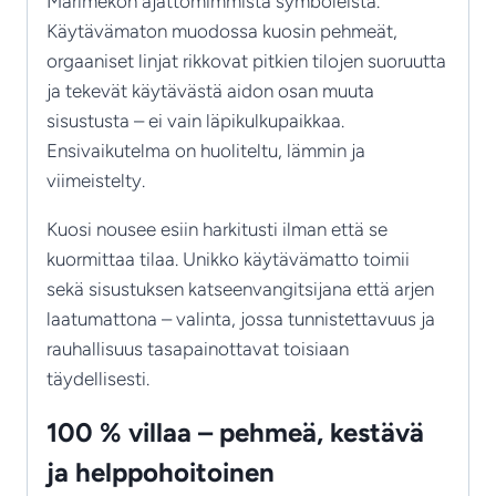
Marimekon ajattomimmista symboleista.
Käytävämaton muodossa kuosin pehmeät,
orgaaniset linjat rikkovat pitkien tilojen suoruutta
ja tekevät käytävästä aidon osan muuta
sisustusta – ei vain läpikulkupaikkaa.
Ensivaikutelma on huoliteltu, lämmin ja
viimeistelty.
Kuosi nousee esiin harkitusti ilman että se
kuormittaa tilaa. Unikko käytävämatto toimii
sekä sisustuksen katseenvangitsijana että arjen
laatumattona – valinta, jossa tunnistettavuus ja
rauhallisuus tasapainottavat toisiaan
täydellisesti.
100 % villaa – pehmeä, kestävä
ja helppohoitoinen