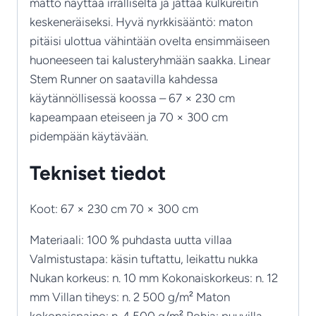
matto näyttää irralliselta ja jättää kulkureitin
keskeneräiseksi. Hyvä nyrkkisääntö: maton
pitäisi ulottua vähintään ovelta ensimmäiseen
huoneeseen tai kalusteryhmään saakka. Linear
Stem Runner on saatavilla kahdessa
käytännöllisessä koossa – 67 × 230 cm
kapeampaan eteiseen ja 70 × 300 cm
pidempään käytävään.
Tekniset tiedot
Koot: 67 × 230 cm 70 × 300 cm
Materiaali: 100 % puhdasta uutta villaa
Valmistustapa: käsin tuftattu, leikattu nukka
Nukan korkeus: n. 10 mm Kokonaiskorkeus: n. 12
mm Villan tiheys: n. 2 500 g/m² Maton
kokonaispaino: n. 4 500 g/m² Pohja: puuvilla–