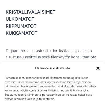
KRISTALLIVALAISIMET
ULKOMATOT
RIIPPUMATOT
KUKKAMATOT
Tarjoamme sisustustuotteiden lisäksi laaja-alaista
sisustussuunnittelua sekä tilankäytön konsultaatiota
ympäri Suomen.
Hallinnoi suostumusta
MIKKELIN VITRIINI KY
Parhaan kokemuksen tarjoamiseksi käytämme teknologioita, kuten
evästeitä, tallentaaksemme ja/tai käyttääksemme laitetietoja. Näiden
tekniikoiden hyväksyminen antaa meille mahdollisuuden käsitellä tietoja,
kuten selauskäyttäytymistä tai yksilöllisiä tunnuksia tällä sivustolla.
Suostumuksen jättäminen tai peruuttaminen voi vaikuttaa haitallisesti
tiettyihin ominaisuuksiin ja toimintoihin.
TIETOSUOJASELOSTE
TOIMITUSEHDOT