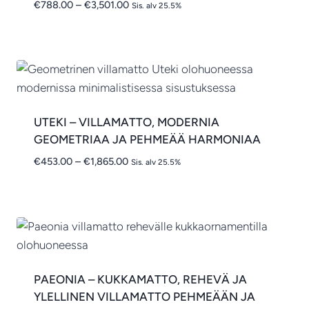
Hintaluokka:
€
788.00
–
€
3,501.00
Sis. alv 25.5%
€788.00
-
€3,501.00
UTEKI – VILLAMATTO, MODERNIA
GEOMETRIAA JA PEHMEÄÄ HARMONIAA
Hintaluokka:
€
453.00
–
€
1,865.00
Sis. alv 25.5%
€453.00
-
€1,865.00
PAEONIA – KUKKAMATTO, REHEVÄ JA
YLELLINEN VILLAMATTO PEHMEÄÄN JA