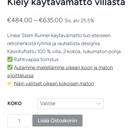
Kiely käytävämatto villasta
Hintaluokka:
€
484.00
–
€
635.00
Sis. alv 25.5%
€484.00
Linear Stem Runner käytävämatto tuo eteiseen
-
retrohenkistä rytmiä ja rauhallista designia.
€635.00
Käsintuftattu 100 % villa, 2 kokoa, liukumaton pohja.
Rahtivapaa toimitus
Autamme mielellämme oikean koon ja maton
sijoittelussa
Näin valitset oikean kokoisen maton
KOKO
Linear
Lisää Ostoskoriin
Stem