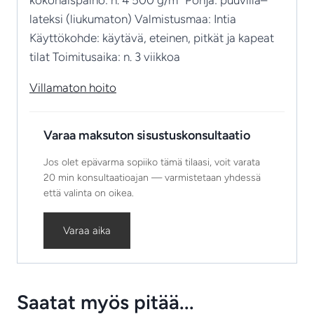
lateksi (liukumaton) Valmistusmaa: Intia
Käyttökohde: käytävä, eteinen, pitkät ja kapeat
tilat Toimitusaika: n. 3 viikkoa
Villamaton hoito
Varaa maksuton sisustuskonsultaatio
Jos olet epävarma sopiiko tämä tilaasi, voit varata
20 min konsultaatioajan — varmistetaan yhdessä
että valinta on oikea.
Varaa aika
Saatat myös pitää...