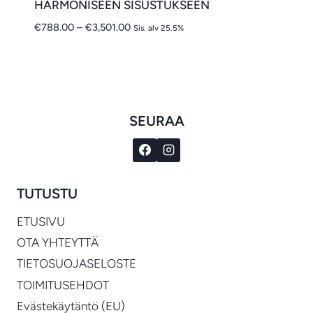
HARMONISEEN SISUSTUKSEEN
Hintaluokka:
€
788.00
–
€
3,501.00
Sis. alv 25.5%
€788.00
-
€3,501.00
SEURAA
TUTUSTU
ETUSIVU
OTA YHTEYTTÄ
TIETOSUOJASELOSTE
TOIMITUSEHDOT
Evästekäytäntö (EU)