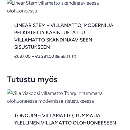
LINEAR STEM – VILLAMATTO, MODERNI JA
PELKISTETTY KÄSINTUFTATTU
VILLAMATTO SKANDINAAVISEEN
SISUSTUKSEEN
Hintaluokka:
€
687.00
–
€
3,281.00
Sis. alv 25.5%
€687.00
-
€3,281.00
Tutustu myös
TONQUIN – VILLAMATTO, TUMMA JA
YLELLINEN VILLAMATTO OLOHUONEESEEN