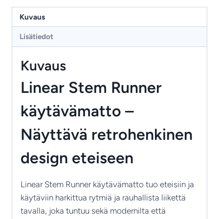
Runner
–
Kuvaus
Orla
Lisätiedot
Kiely
käytävämatto
Kuvaus
villasta
määrä
Linear Stem Runner
käytävämatto –
Näyttävä retrohenkinen
design eteiseen
Linear Stem Runner käytävämatto tuo eteisiin ja
käytäviin harkittua rytmiä ja rauhallista liikettä
tavalla, joka tuntuu sekä modernilta että