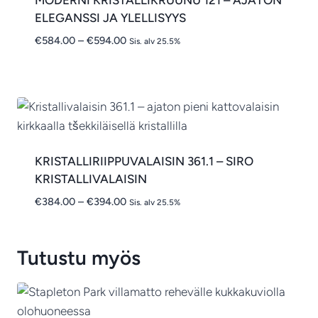
MODERNI KRISTALLIKRUUNU 121 – AJATON
ELEGANSSI JA YLELLISYYS
Hintaluokka:
€
584.00
–
€
594.00
Sis. alv 25.5%
€584.00
-
€594.00
KRISTALLIRIIPPUVALAISIN 361.1 – SIRO
KRISTALLIVALAISIN
Hintaluokka:
€
384.00
–
€
394.00
Sis. alv 25.5%
€384.00
-
€394.00
Tutustu myös