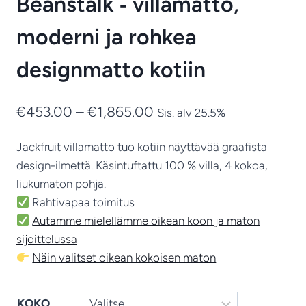
Beanstalk ‑ villamatto,
moderni ja rohkea
designmatto kotiin
Hintaluokka:
€
453.00
–
€
1,865.00
Sis. alv 25.5%
€453.00
Jackfruit villamatto tuo kotiin näyttävää graafista
-
design-ilmettä. Käsintuftattu 100 % villa, 4 kokoa,
€1,865.00
liukumaton pohja.
Rahtivapaa toimitus
Autamme mielellämme oikean koon ja maton
sijoittelussa
Näin valitset oikean kokoisen maton
KOKO