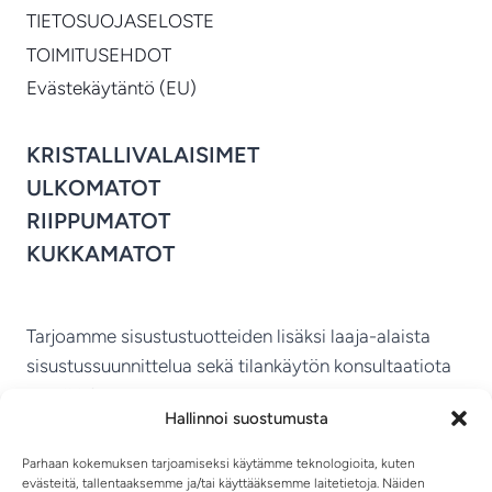
TIETOSUOJASELOSTE
TOIMITUSEHDOT
Evästekäytäntö (EU)
KRISTALLIVALAISIMET
ULKOMATOT
RIIPPUMATOT
KUKKAMATOT
Tarjoamme sisustustuotteiden lisäksi laaja-alaista
sisustussuunnittelua sekä tilankäytön konsultaatiota
ympäri Suomen.
Hallinnoi suostumusta
MIKKELIN VITRIINI KY
Parhaan kokemuksen tarjoamiseksi käytämme teknologioita, kuten
evästeitä, tallentaaksemme ja/tai käyttääksemme laitetietoja. Näiden