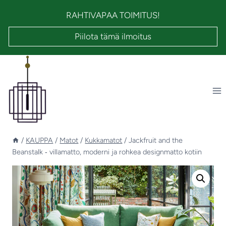
Siirry
RAHTIVAPAA TOIMITUS!
sisältöön
Piilota tämä ilmoitus
/
KAUPPA
/
Matot
/
Kukkamatot
/
Jackfruit and the
Beanstalk ‑ villamatto, moderni ja rohkea designmatto kotiin