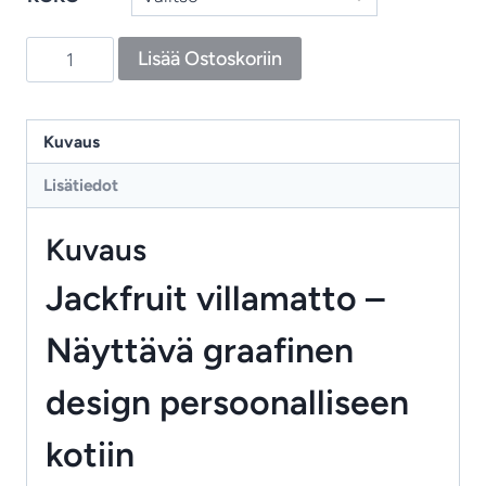
Jackfruit
Lisää Ostoskoriin
and
the
Beanstalk
Kuvaus
‑
Lisätiedot
villamatto,
moderni
Kuvaus
ja
rohkea
Jackfruit villamatto –
designmatto
Näyttävä graafinen
kotiin
määrä
design persoonalliseen
kotiin