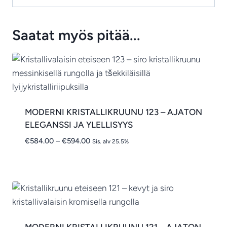
Saatat myös pitää...
MODERNI KRISTALLIKRUUNU 123 – AJATON
ELEGANSSI JA YLELLISYYS
Hintaluokka:
€
584.00
–
€
594.00
Sis. alv 25.5%
€584.00
-
€594.00