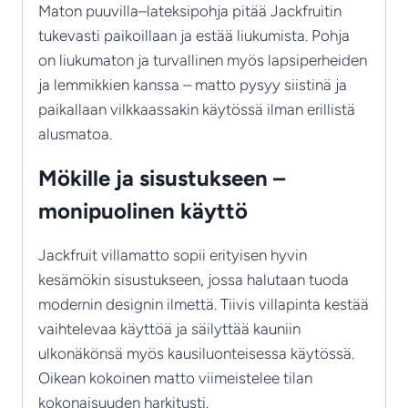
Maton puuvilla–lateksipohja pitää Jackfruitin
tukevasti paikoillaan ja estää liukumista. Pohja
on liukumaton ja turvallinen myös lapsiperheiden
ja lemmikkien kanssa – matto pysyy siistinä ja
paikallaan vilkkaassakin käytössä ilman erillistä
alusmatoa.
Mökille ja sisustukseen –
monipuolinen käyttö
Jackfruit villamatto sopii erityisen hyvin
kesämökin sisustukseen, jossa halutaan tuoda
modernin designin ilmettä. Tiivis villapinta kestää
vaihtelevaa käyttöä ja säilyttää kauniin
ulkonäkönsä myös kausiluonteisessa käytössä.
Oikean kokoinen matto viimeistelee tilan
kokonaisuuden harkitusti.