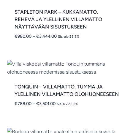
STAPLETON PARK – KUKKAMATTO,
REHEVÄ JA YLELLINEN VILLAMATTO
NÄYTTÄVÄÄN SISUSTUKSEEN
Hintaluokka:
€
980.00
–
€
3,444.00
Sis. alv 25.5%
€980.00
-
€3,444.00
TONQUIN – VILLAMATTO, TUMMA JA
YLELLINEN VILLAMATTO OLOHUONEESEEN
Hintaluokka:
€
788.00
–
€
3,501.00
Sis. alv 25.5%
€788.00
-
€3,501.00