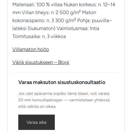
Materiaali: 100 % villaa Nukan korkeus: n. 12–14
mm Villan tiheys: n. 2 500 g/m² Maton
kokonaispaino: n. 3 300 g/m² Pohja: puuvilla–
lateksi (liukumaton) Valmistusmaa: Intia
Toimitusaika: n. 3 viikkoa
Villamaton hoito
Väriä sisustukseen – Blogi
Varaa maksuton sisustuskonsultaatio
Jos olet epävarma sopiiko tämä tilaasi, voit varata
20 min konsultaatioajan — varmistetaan yhdessä
että valinta on oikea.
Varaa aika