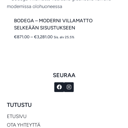
BODEGA – MODERNI VILLAMATTO
SELKEÄÄN SISUSTUKSEEN
Hintaluokka:
€
871.00
–
€
3,281.00
Sis. alv 25.5%
€871.00
-
€3,281.00
SEURAA
TUTUSTU
ETUSIVU
OTA YHTEYTTÄ