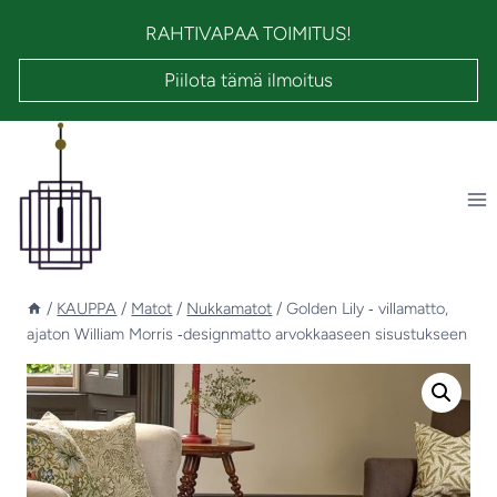
Siirry
RAHTIVAPAA TOIMITUS!
sisältöön
Piilota tämä ilmoitus
/
KAUPPA
/
Matot
/
Nukkamatot
/
Golden Lily ‑ villamatto,
ajaton William Morris ‑designmatto arvokkaaseen sisustukseen