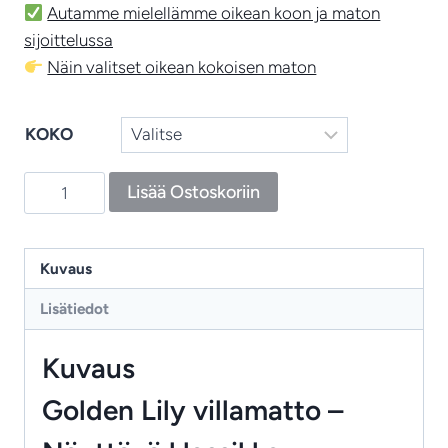
Autamme mielellämme oikean koon ja maton
sijoittelussa
Näin valitset oikean kokoisen maton
KOKO
Golden
Lisää Ostoskoriin
Lily
‑
villamatto,
Kuvaus
ajaton
Lisätiedot
William
Morris
Kuvaus
‑designmatto
arvokkaaseen
Golden Lily villamatto –
sisustukseen