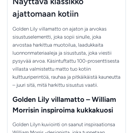
Näyttävä klassikko
määrä
ajattomaan kotiin
Golden Lily villamatto on ajaton ja arvokas
sisustuselementti, joka sopii sinulle, joka
arvostaa harkittua muotoilua, laadukkaita
luonnonmateriaaleja ja sisustusta, joka viestii
pysyvää arvoa. Käsintuftattu 100-prosenttisesta
villasta valmistettu matto tuo kotiin
kulttuuriperintöä, rauhaa ja pitkäikäistä kauneutta
– juuri sitä, mitä harkittu sisustus vaatii.
Golden Lily villamatto – William
Morrisin inspiroima kukkakuosi
Golden Lilyn kuviointi on saanut inspiraationsa
William Morris -designista, joka tunnetaan