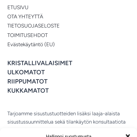
ETUSIVU
OTA YHTEYTTÄ
TIETOSUOJASELOSTE
TOIMITUSEHDOT
Evästekäytäntö (EU)
KRISTALLIVALAISIMET
ULKOMATOT
RIIPPUMATOT
KUKKAMATOT
Tarjoamme sisustustuotteiden lisäksi laaja-alaista
sisustussuunnittelua sekä tilankäytön konsultaatiota
ympäri Suomen.
Hallinnoi suostumusta