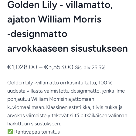
Golden Lily ‑ villamatto,
ajaton William Morris
‑designmatto
arvokkaaseen sisustukseen
Hintaluokka:
€
1,028.00
–
€
3,553.00
Sis. alv 25.5%
€1,028.00
Golden Lily ‑villamatto on käsintuftattu, 100 %
-
uudesta villasta valmistettu designmatto, jonka ilme
€3,553.00
pohjautuu William Morrisin ajattomaan
kuviomaailmaan. Klassinen estetiikka, tiivis nukka ja
arvokas viimeistely tekevät siitä pitkäikäisen valinnan
harkittuun sisustukseen.
Rahtivapaa toimitus