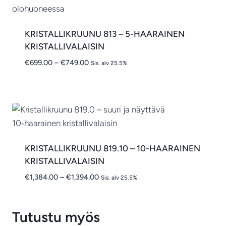
KRISTALLIKRUUNU 813 – 5-HAARAINEN
KRISTALLIVALAISIN
Hintaluokka:
€
699.00
–
€
749.00
Sis. alv 25.5%
€699.00
-
€749.00
KRISTALLIKRUUNU 819.10 – 10-HAARAINEN
KRISTALLIVALAISIN
Hintaluokka:
€
1,384.00
–
€
1,394.00
Sis. alv 25.5%
€1,384.00
-
€1,394.00
Tutustu myös