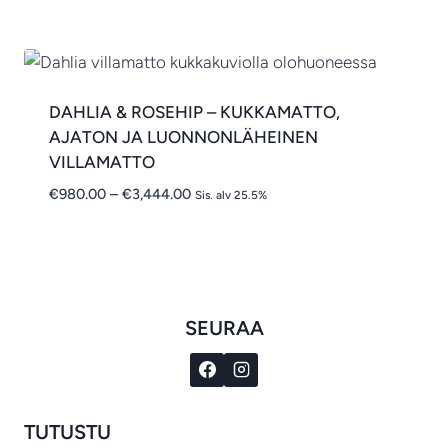
-
€1,865.00
DAHLIA & ROSEHIP – KUKKAMATTO,
AJATON JA LUONNONLÄHEINEN
VILLAMATTO
Hintaluokka:
€
980.00
–
€
3,444.00
Sis. alv 25.5%
€980.00
-
€3,444.00
SEURAA
TUTUSTU