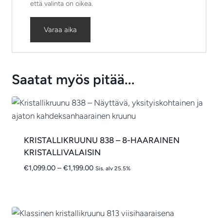
että valinta on oikea.
Varaa aika
Saatat myös pitää...
KRISTALLIKRUUNU 838 – 8-HAARAINEN
KRISTALLIVALAISIN
Hintaluokka:
€
1,099.00
–
€
1,199.00
Sis. alv 25.5%
€1,099.00
-
€1,199.00