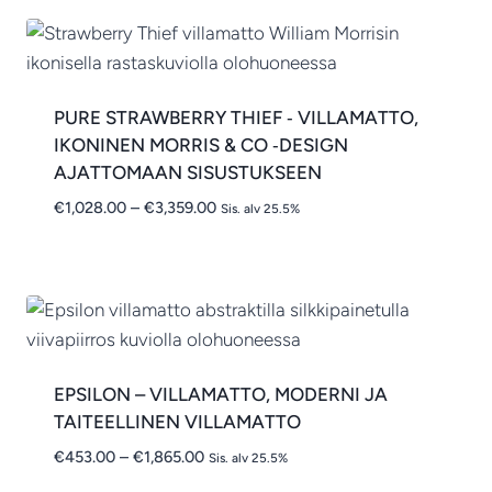
PURE STRAWBERRY THIEF ‑ VILLAMATTO,
IKONINEN MORRIS & CO ‑DESIGN
AJATTOMAAN SISUSTUKSEEN
Hintaluokka:
€
1,028.00
–
€
3,359.00
Sis. alv 25.5%
€1,028.00
-
€3,359.00
EPSILON – VILLAMATTO, MODERNI JA
TAITEELLINEN VILLAMATTO
Hintaluokka:
€
453.00
–
€
1,865.00
Sis. alv 25.5%
€453.00