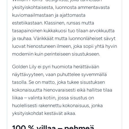
yksityiskohtaisesta, luonnosta ammentavasta
kuviomaailmastaan ja ajattomasta
estetiikastaan. Klassinen, runsas mutta
tasapainoinen kukkakuosi tuo tilaan arvokkuutta
ja rauhaa. Värikkäät mutta luonnonläheiset sävyt
luovat hienostuneen ilmeen, joka sopii yhtä hyvin
moderniin kuin perinteiseen sisustukseen.
Golden Lily ei pyri huomiota herättävään
näyttävyyteen, vaan puhuttelee syvemmällä
tasolla. Se on matto, joka tukee sisustuksen
kokonaisuutta hienovaraisesti eikä hallitse tilaa
liikaa – valinta kotiin, jossa sisustus on
huolellisesti rakennettu kokonaisuus, jonka
yksityiskohdat kestävät aikaa.
100 % villaa – pehmeä,