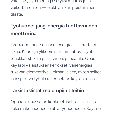
valaistus, symmetria ja se yksi muutos joka
vaikuttaa eniten — elektroniikan poistaminen
tilasta.
Työhuone: jang-energia tuottavuuden
moottorina
Työhuone tarvitsee jang-energiaa — mutta ei
liikaa. Kaaos ja ylikuormitus lamauttavat yhtä
tehokkaasti kuin passiivinen, pimeä tila. Opas
käy läpi valaistuksen kerrokset, värienergiaa
tukevan elementtivalikoiman ja sen, miten selkeä
ja inspiroiva työtila rakennetaan käytännössä.
Tarkistuslistat molempiin tiloihin
Oppaan lopussa on konkreettiset tarkistuslistat
sekä makuuhuoneelle että työhuoneelle. Käyt ne