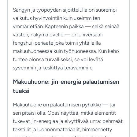
Sängyn ja työpöydän sijoittelulla on suorempi
vaikutus hyvinvointiin kuin useimmiten
ymmärretään. Kapteenin paikka — selkä seinää
vasten, näkymä ovelle — on universaali
fengshui-periaate joka toimii yhtä lailla
makuuhuoneessa kuin työhuoneessa. Kun keho
tuntee olonsa turvalliseksi, se voi levätä
syvemmin ja keskittyä terävämmin.
Makuuhuone: jin-energia palautumisen
tueksi
Makuuhuone on palautumisen pyhäkkö — tai
sen pitäisi olla. Opas näyttää, mitkä elementit
tukevat jin-energiaa ja elvyttävää unta: pehmeät
tekstiilit ja luonnonmateriaalit, himmennetty