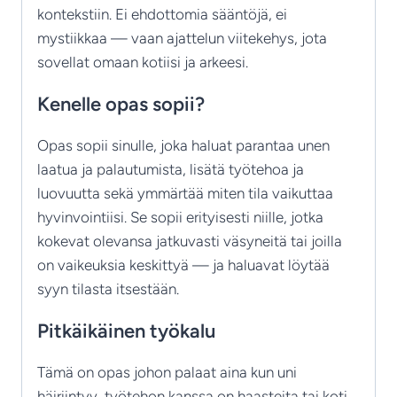
kontekstiin. Ei ehdottomia sääntöjä, ei
mystiikkaa — vaan ajattelun viitekehys, jota
sovellat omaan kotiisi ja arkeesi.
Kenelle opas sopii?
Opas sopii sinulle, joka haluat parantaa unen
laatua ja palautumista, lisätä työtehoa ja
luovuutta sekä ymmärtää miten tila vaikuttaa
hyvinvointiisi. Se sopii erityisesti niille, jotka
kokevat olevansa jatkuvasti väsyneitä tai joilla
on vaikeuksia keskittyä — ja haluavat löytää
syyn tilasta itsestään.
Pitkäikäinen työkalu
Tämä on opas johon palaat aina kun uni
häiriintyy, työtehon kanssa on haasteita tai koti