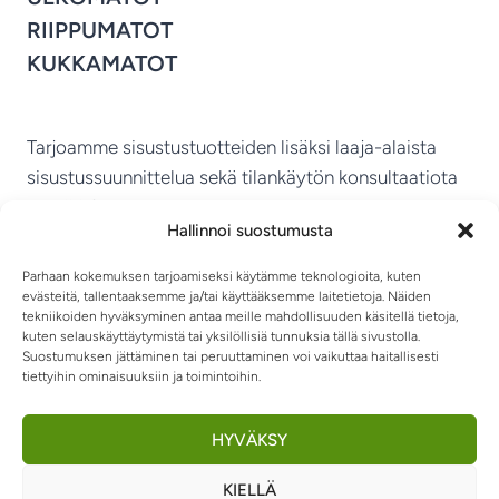
RIIPPUMATOT
KUKKAMATOT
Tarjoamme sisustustuotteiden lisäksi laaja-alaista
sisustussuunnittelua sekä tilankäytön konsultaatiota
ympäri Suomen.
Hallinnoi suostumusta
MIKKELIN VITRIINI KY
Parhaan kokemuksen tarjoamiseksi käytämme teknologioita, kuten
evästeitä, tallentaaksemme ja/tai käyttääksemme laitetietoja. Näiden
tekniikoiden hyväksyminen antaa meille mahdollisuuden käsitellä tietoja,
kuten selauskäyttäytymistä tai yksilöllisiä tunnuksia tällä sivustolla.
Suostumuksen jättäminen tai peruuttaminen voi vaikuttaa haitallisesti
tiettyihin ominaisuuksiin ja toimintoihin.
TIETOSUOJASELOSTE
TOIMITUSEHDOT
OTA YHTEYTTÄ
RIIPPUMATOT JA -TUOLIT
HYVÄKSY
KIELLÄ
0