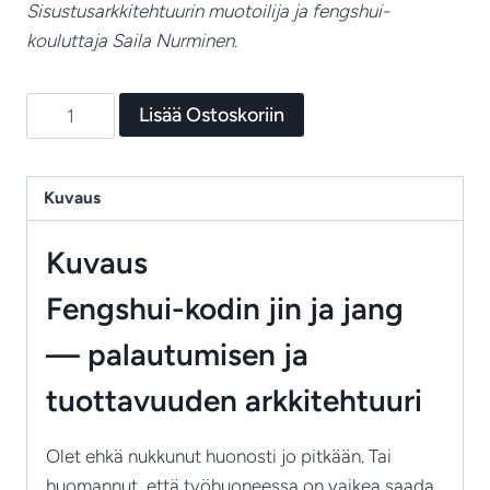
Sisustusarkkitehtuurin muotoilija ja fengshui-
kouluttaja Saila Nurminen.
11
Lisää Ostoskoriin
Kodin
Jin
ja
Kuvaus
Jang
–
Kuvaus
Fengshui‑opas
Fengshui-kodin jin ja jang
makuuhuoneen
ja
— palautumisen ja
työhuoneen
tuottavuuden arkkitehtuuri
tasapainoiseen
suunnitteluun
Olet ehkä nukkunut huonosti jo pitkään. Tai
määrä
huomannut, että työhuoneessa on vaikea saada