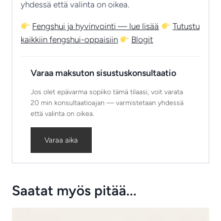
yhdessä että valinta on oikea.
Fengshui ja hyvinvointi — lue lisää
Tutustu
kaikkiin fengshui-oppaisiin
Blogit
Varaa maksuton sisustuskonsultaatio
Jos olet epävarma sopiiko tämä tilaasi, voit varata
20 min konsultaatioajan — varmistetaan yhdessä
että valinta on oikea.
Varaa aika
Saatat myös pitää...