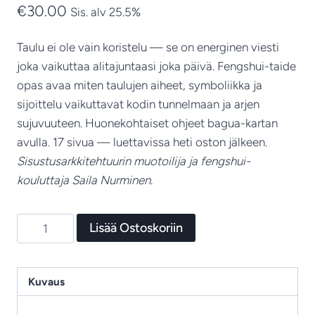
€
30.00
Sis. alv 25.5%
Taulu ei ole vain koristelu — se on energinen viesti
joka vaikuttaa alitajuntaasi joka päivä. Fengshui-taide
opas avaa miten taulujen aiheet, symboliikka ja
sijoittelu vaikuttavat kodin tunnelmaan ja arjen
sujuvuuteen. Huonekohtaiset ohjeet bagua-kartan
avulla. 17 sivua — luettavissa heti oston jälkeen.
Sisustusarkkitehtuurin muotoilija ja fengshui-
kouluttaja Saila Nurminen.
14
Lisää Ostoskoriin
Taiteen
Fengshui
–
Kuvaus
Näin