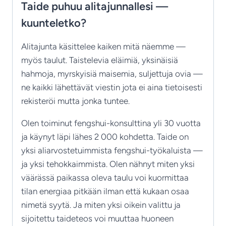
Taide puhuu alitajunnallesi —
kuunteletko?
Alitajunta käsittelee kaiken mitä näemme —
myös taulut. Taistelevia eläimiä, yksinäisiä
hahmoja, myrskyisiä maisemia, suljettuja ovia —
ne kaikki lähettävät viestin jota ei aina tietoisesti
rekisteröi mutta jonka tuntee.
Olen toiminut fengshui-konsulttina yli 30 vuotta
ja käynyt läpi lähes 2 000 kohdetta. Taide on
yksi aliarvostetuimmista fengshui-työkaluista —
ja yksi tehokkaimmista. Olen nähnyt miten yksi
väärässä paikassa oleva taulu voi kuormittaa
tilan energiaa pitkään ilman että kukaan osaa
nimetä syytä. Ja miten yksi oikein valittu ja
sijoitettu taideteos voi muuttaa huoneen