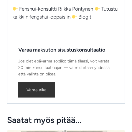
Fenshui-konsultti Riikka Pöntynen
Tutustu
kaikkiin fengshui-oppaisiin
Blogit
Varaa maksuton sisustuskonsultaatio
Jos olet epävarma sopiiko tämä tilaasi, voit varata
20 min konsultaatioajan — varmistetaan yhdessä
että valinta on oikea.
Varaa aika
Saatat myös pitää...