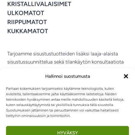
KRISTALLIVALAISIMET
ULKOMATOT
RIIPPUMATOT
KUKKAMATOT
Tarjoamme sisustustuotteiden lisäksi laaja-alaista
sisustussuunnittelua sekä tilankäytön konsultaatiota
ympäri Suomen.
Hallinnoi suostumusta
MIKKELIN VITRIINI KY
Parhaan kokemuksen tarjoamiseksi käytämme teknologioita, kuten
evästeitä, tallentaaksemme ja/tai käyttääksemme laitetietoja. Näiden
tekniikoiden hyväksyminen antaa meille mahdollisuuden käsitellä tietoja,
kuten selauskäyttäytymistä tai yksilöllisiä tunnuksia tällä sivustolla.
Suostumuksen jättäminen tai peruuttaminen voi vaikuttaa haitallisesti
tiettyihin ominaisuuksiin ja toimintoihin.
TIETOSUOJASELOSTE
TOIMITUSEHDOT
OTA YHTEYTTÄ
RIIPPUMATOT JA -TUOLIT
HYVÄKSY