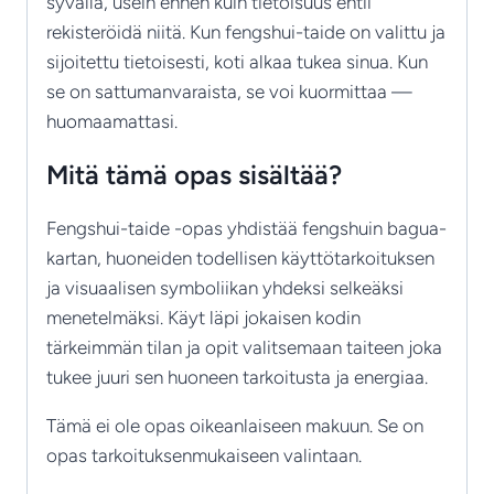
syvällä, usein ennen kuin tietoisuus ehtii
rekisteröidä niitä. Kun fengshui-taide on valittu ja
sijoitettu tietoisesti, koti alkaa tukea sinua. Kun
se on sattumanvaraista, se voi kuormittaa —
huomaamattasi.
Mitä tämä opas sisältää?
Fengshui-taide -opas yhdistää fengshuin bagua-
kartan, huoneiden todellisen käyttötarkoituksen
ja visuaalisen symboliikan yhdeksi selkeäksi
menetelmäksi. Käyt läpi jokaisen kodin
tärkeimmän tilan ja opit valitsemaan taiteen joka
tukee juuri sen huoneen tarkoitusta ja energiaa.
Tämä ei ole opas oikeanlaiseen makuun. Se on
opas tarkoituksenmukaiseen valintaan.