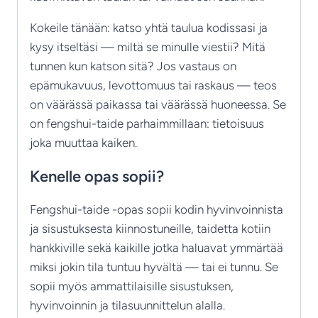
Kokeile tänään: katso yhtä taulua kodissasi ja
kysy itseltäsi — miltä se minulle viestii? Mitä
tunnen kun katson sitä? Jos vastaus on
epämukavuus, levottomuus tai raskaus — teos
on väärässä paikassa tai väärässä huoneessa. Se
on fengshui-taide parhaimmillaan: tietoisuus
joka muuttaa kaiken.
Kenelle opas sopii?
Fengshui-taide -opas sopii kodin hyvinvoinnista
ja sisustuksesta kiinnostuneille, taidetta kotiin
hankkiville sekä kaikille jotka haluavat ymmärtää
miksi jokin tila tuntuu hyvältä — tai ei tunnu. Se
sopii myös ammattilaisille sisustuksen,
hyvinvoinnin ja tilasuunnittelun alalla.