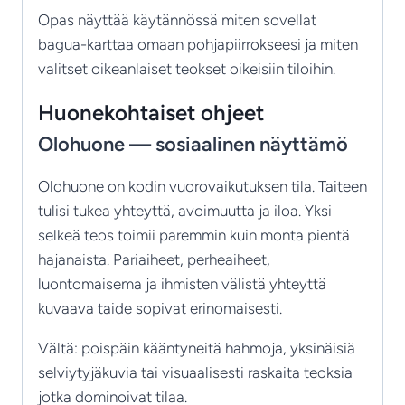
Opas näyttää käytännössä miten sovellat
bagua-karttaa omaan pohjapiirrokseesi ja miten
valitset oikeanlaiset teokset oikeisiin tiloihin.
Huonekohtaiset ohjeet
Olohuone — sosiaalinen näyttämö
Olohuone on kodin vuorovaikutuksen tila. Taiteen
tulisi tukea yhteyttä, avoimuutta ja iloa. Yksi
selkeä teos toimii paremmin kuin monta pientä
hajanaista. Pariaiheet, perheaiheet,
luontomaisema ja ihmisten välistä yhteyttä
kuvaava taide sopivat erinomaisesti.
Vältä: poispäin kääntyneitä hahmoja, yksinäisiä
selviytyjäkuvia tai visuaalisesti raskaita teoksia
jotka dominoivat tilaa.