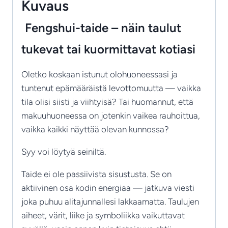
valitset
Kuvaus
ja
Fengshui-taide – näin taulut
sijoitat
taiteen
tukevat tai kuormittavat kotiasi
tukemaan
elämääsi
Oletko koskaan istunut olohuoneessasi ja
määrä
tuntenut epämääräistä levottomuutta — vaikka
tila olisi siisti ja viihtyisä? Tai huomannut, että
makuuhuoneessa on jotenkin vaikea rauhoittua,
vaikka kaikki näyttää olevan kunnossa?
Syy voi löytyä seiniltä.
Taide ei ole passiivista sisustusta. Se on
aktiivinen osa kodin energiaa — jatkuva viesti
joka puhuu alitajunnallesi lakkaamatta. Taulujen
aiheet, värit, liike ja symboliikka vaikuttavat