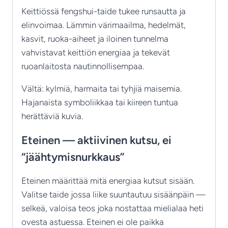
Keittiössä fengshui-taide tukee runsautta ja
elinvoimaa. Lämmin värimaailma, hedelmät,
kasvit, ruoka-aiheet ja iloinen tunnelma
vahvistavat keittiön energiaa ja tekevät
ruoanlaitosta nautinnollisempaa.
Vältä: kylmiä, harmaita tai tyhjiä maisemia.
Hajanaista symboliikkaa tai kiireen tuntua
herättäviä kuvia.
Eteinen — aktiivinen kutsu, ei
“jäähtymisnurkkaus”
Eteinen määrittää mitä energiaa kutsut sisään.
Valitse taide jossa liike suuntautuu sisäänpäin —
selkeä, valoisa teos joka nostattaa mielialaa heti
ovesta astuessa. Eteinen ei ole paikka