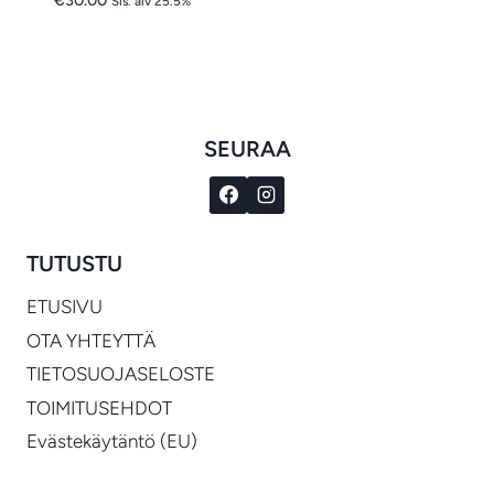
€
30.00
Sis. alv 25.5%
SEURAA
TUTUSTU
ETUSIVU
OTA YHTEYTTÄ
TIETOSUOJASELOSTE
TOIMITUSEHDOT
Evästekäytäntö (EU)