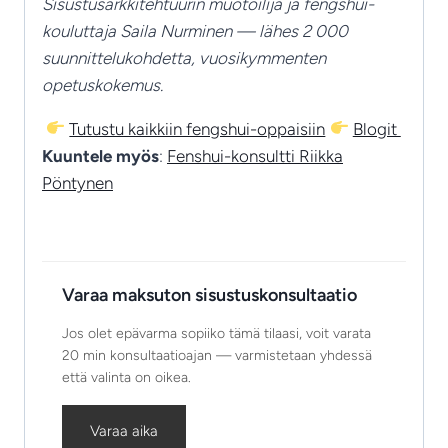
Sisustusarkkitehtuurin muotoilija ja fengshui-
kouluttaja Saila Nurminen — lähes 2 000
suunnittelukohdetta, vuosikymmenten
opetuskokemus.
Tutustu kaikkiin fengshui-oppaisiin
Blogit
Kuuntele myös
:
Fenshui-konsultti Riikka
Pöntynen
Varaa maksuton sisustuskonsultaatio
Jos olet epävarma sopiiko tämä tilaasi, voit varata
20 min konsultaatioajan — varmistetaan yhdessä
että valinta on oikea.
Varaa aika