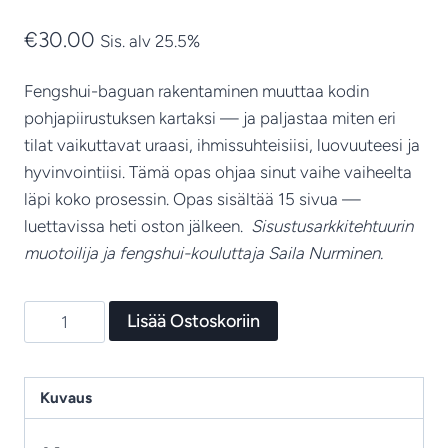
€
30.00
Sis. alv 25.5%
Fengshui-baguan rakentaminen muuttaa kodin
pohjapiirustuksen kartaksi — ja paljastaa miten eri
tilat vaikuttavat uraasi, ihmissuhteisiisi, luovuuteesi ja
hyvinvointiisi. Tämä opas ohjaa sinut vaihe vaiheelta
läpi koko prosessin. Opas sisältää 15 sivua —
luettavissa heti oston jälkeen.
Sisustusarkkitehtuurin
muotoilija ja fengshui-kouluttaja Saila Nurminen.
5
Lisää Ostoskoriin
Baguan
rakentaminen
–
Kuvaus
Kotisi