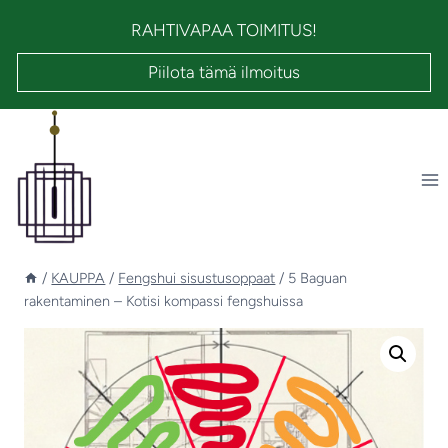
Siirry
RAHTIVAPAA TOIMITUS!
sisältöön
Piilota tämä ilmoitus
/
KAUPPA
/
Fengshui sisustusoppaat
/
5 Baguan
rakentaminen – Kotisi kompassi fengshuissa