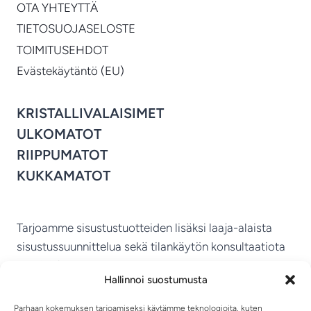
OTA YHTEYTTÄ
TIETOSUOJASELOSTE
TOIMITUSEHDOT
Evästekäytäntö (EU)
KRISTALLIVALAISIMET
ULKOMATOT
RIIPPUMATOT
KUKKAMATOT
Tarjoamme sisustustuotteiden lisäksi laaja-alaista
sisustussuunnittelua sekä tilankäytön konsultaatiota
ympäri Suomen.
Hallinnoi suostumusta
MIKKELIN VITRIINI KY
Parhaan kokemuksen tarjoamiseksi käytämme teknologioita, kuten