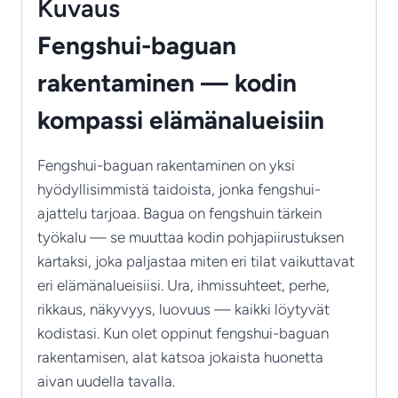
kompassi
Kuvaus
fengshuissa
Fengshui-baguan
määrä
rakentaminen — kodin
kompassi elämänalueisiin
Fengshui-baguan rakentaminen on yksi
hyödyllisimmistä taidoista, jonka fengshui-
ajattelu tarjoaa. Bagua on fengshuin tärkein
työkalu — se muuttaa kodin pohjapiirustuksen
kartaksi, joka paljastaa miten eri tilat vaikuttavat
eri elämänalueisiisi. Ura, ihmissuhteet, perhe,
rikkaus, näkyvyys, luovuus — kaikki löytyvät
kodistasi. Kun olet oppinut fengshui-baguan
rakentamisen, alat katsoa jokaista huonetta
aivan uudella tavalla.