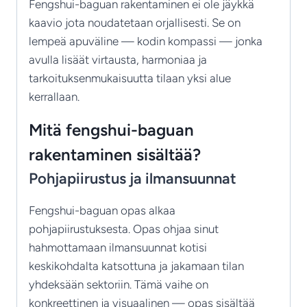
Fengshui-baguan rakentaminen ei ole jäykkä
kaavio jota noudatetaan orjallisesti. Se on
lempeä apuväline — kodin kompassi — jonka
avulla lisäät virtausta, harmoniaa ja
tarkoituksenmukaisuutta tilaan yksi alue
kerrallaan.
Mitä fengshui-baguan
rakentaminen sisältää?
Pohjapiirustus ja ilmansuunnat
Fengshui-baguan opas alkaa
pohjapiirustuksesta. Opas ohjaa sinut
hahmottamaan ilmansuunnat kotisi
keskikohdalta katsottuna ja jakamaan tilan
yhdeksään sektoriin. Tämä vaihe on
konkreettinen ja visuaalinen — opas sisältää