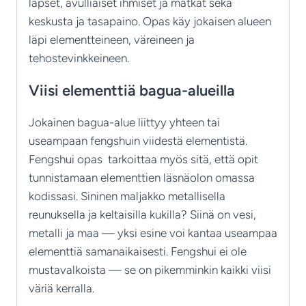
lapset, avulliaiset ihmiset ja matkat sekä
keskusta ja tasapaino. Opas käy jokaisen alueen
läpi elementteineen, väreineen ja
tehostevinkkeineen.
Viisi elementtiä bagua-alueilla
Jokainen bagua-alue liittyy yhteen tai
useampaan fengshuin viidestä elementistä.
Fengshui opas tarkoittaa myös sitä, että opit
tunnistamaan elementtien läsnäolon omassa
kodissasi. Sininen maljakko metallisella
reunuksella ja keltaisilla kukilla? Siinä on vesi,
metalli ja maa — yksi esine voi kantaa useampaa
elementtiä samanaikaisesti. Fengshui ei ole
mustavalkoista — se on pikemminkin kaikki viisi
väriä kerralla.