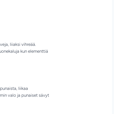
eja, liiaksi vihreää.
huonekaluja kun elementtiä
punaista, liikaa
mmin valo ja punaiset sävyt