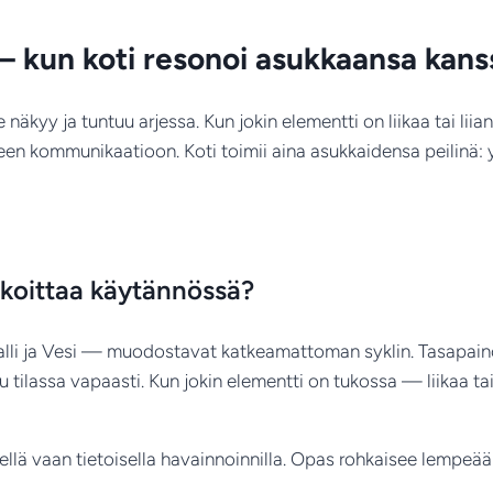
määrä
 kun koti resonoi asukkaansa kans
äkyy ja tuntuu arjessa. Kun jokin elementti on liikaa tai liia
een kommunikaatioon. Koti toimii aina asukkaidensa peilinä: 
rkoittaa käytännössä?
alli ja Vesi — muodostavat katkeamattoman syklin. Tasapaino 
uu tilassa vapaasti. Kun jokin elementti on tukossa — liikaa ta
lä vaan tietoisella havainnoinnilla. Opas rohkaisee lempeään