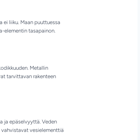
a ei liiku. Maan puuttuessa
aa-elementin tasapainon.
e kodikkuuden. Metallin
vat tarvittavan rakenteen
ta ja epäselvyyttä. Veden
t vahvistavat vesielementtiä