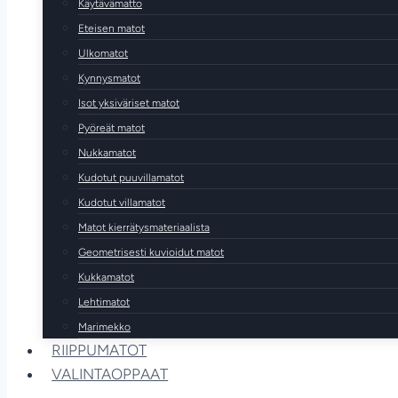
Käytävämatto
Eteisen matot
Ulkomatot
Kynnysmatot
Isot yksiväriset matot
Pyöreät matot
Nukkamatot
Kudotut puuvillamatot
Kudotut villamatot
Matot kierrätysmateriaalista
Geometrisesti kuvioidut matot
Kukkamatot
Lehtimatot
Marimekko
RIIPPUMATOT
VALINTAOPPAAT