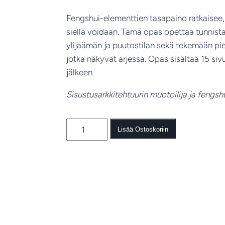
Fengshui-elementtien tasapaino ratkaisee, 
siellä voidaan. Tämä opas opettaa tunnis
ylijäämän ja puutostilan sekä tekemään pie
jotka näkyvät arjessa. Opas sisältää 15 si
jälkeen.
Sisustusarkkitehtuurin muotoilija ja fengsh
2
Lisää Ostoskoriin
Elementtien
tasapaino
–
fengshui
ja
hyvinvoinnin
periaatteet