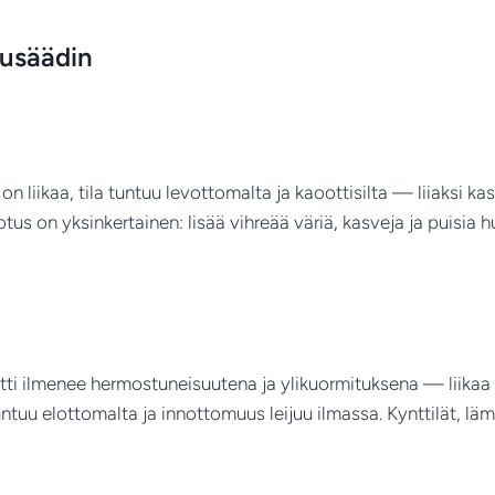
kusäädin
liikaa, tila tuntuu levottomalta ja kaoottisilta — liiaksi kasv
tus on yksinkertainen: lisää vihreää väriä, kasveja ja puisia 
entti ilmenee hermostuneisuutena ja ylikuormituksena — liikaa 
untuu elottomalta ja innottomuus leijuu ilmassa. Kynttilät, lä