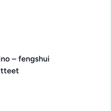
ino – fengshui
atteet