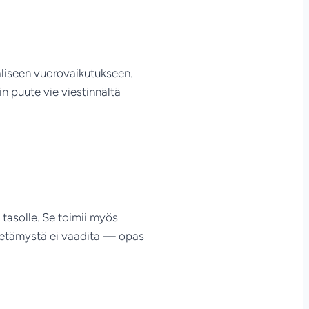
äliseen vuorovaikutukseen.
in puute vie viestinnältä
 tasolle. Se toimii myös
tietämystä ei vaadita — opas