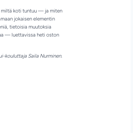
miltä koti tuntuu — ja miten
tamaan jokaisen elementin
niä, tietoisia muutoksia
vua — luettavissa heti oston
ui-kouluttaja Saila Nurminen.