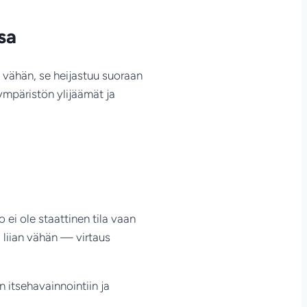
sa
n vähän, se heijastuu suoraan
ympäristön ylijäämät ja
ei ole staattinen tila vaan
i liian vähän — virtaus
 itsehavainnointiin ja