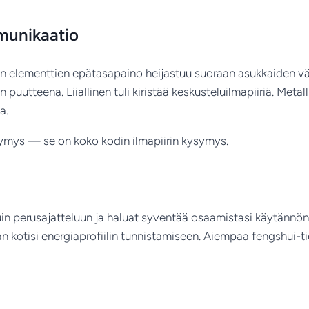
munikaatio
en elementtien epätasapaino heijastuu suoraan asukkaiden v
tteena. Liiallinen tuli kiristää keskusteluilmapiiriä. Metall
a.
symys — se on koko kodin ilmapiirin kysymys.
shuin perusajatteluun ja haluat syventää osaamistasi käytännön
n kotisi energiaprofiilin tunnistamiseen. Aiempaa fengshui-