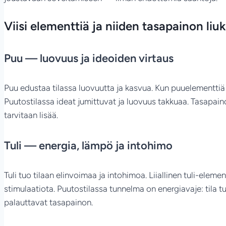
Viisi elementtiä ja niiden tasapainon liu
Puu — luovuus ja ideoiden virtaus
Puu edustaa tilassa luovuutta ja kasvua. Kun puuelementtiä on 
Puutostilassa ideat jumittuvat ja luovuus takkuaa. Tasapaino
tarvitaan lisää.
Tuli — energia, lämpö ja intohimo
Tuli tuo tilaan elinvoimaa ja intohimoa. Liiallinen tuli-elem
stimulaatiota. Puutostilassa tunnelma on energiavaje: tila t
palauttavat tasapainon.