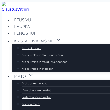
Siirry
sisältöön
ETUSIVU
KAUPPA
FENGSHUI
KRISTALLIVALAISIMET
Kristallikruunut
Kristallivalaisin olohuoneeseen
Kristallivalaisin makuuhuoneeseen
Kristallivalaisin eteiseen
MATOT
Olohuoneen matot
Makuuhuoneen matot
Lastenhuoneen matot
Keittiön matot