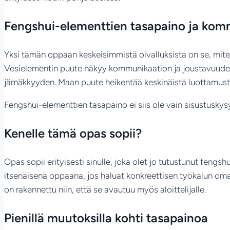
Fengshui-elementtien tasapaino ja kom
Yksi tämän oppaan keskeisimmistä oivalluksista on se, mit
Vesielementin puute näkyy kommunikaation ja joustavuuden puu
jämäkkyyden. Maan puute heikentää keskinäistä luottamust
Fengshui-elementtien tasapaino ei siis ole vain sisustusky
Kenelle tämä opas sopii?
Opas sopii erityisesti sinulle, joka olet jo tutustunut feng
itsenäisenä oppaana, jos haluat konkreettisen työkalun oma
on rakennettu niin, että se avautuu myös aloittelijalle.
Pienillä muutoksilla kohti tasapainoa