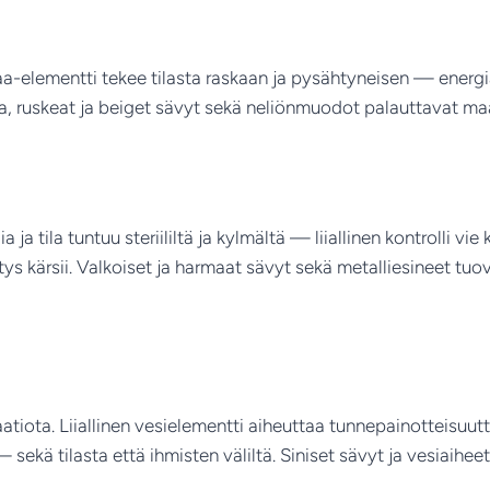
maa-elementti tekee tilasta raskaan ja pysähtyneisen — energi
a, ruskeat ja beiget sävyt sekä neliönmuodot palauttavat m
 ja tila tuntuu steriililtä ja kylmältä — liiallinen kontrolli vi
tys kärsii. Valkoiset ja harmaat sävyt sekä metalliesineet tuo
atiota. Liiallinen vesielementti aiheuttaa tunnepainotteisuut
ekä tilasta että ihmisten väliltä. Siniset sävyt ja vesiaihee