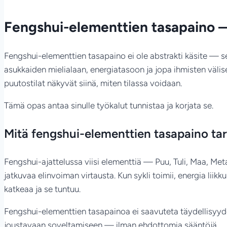
Fengshui-elementtien tasapaino —
Fengshui-elementtien tasapaino ei ole abstrakti käsite — se n
asukkaiden mielialaan, energiatasoon ja jopa ihmisten välis
puutostilat näkyvät siinä, miten tilassa voidaan.
Tämä opas antaa sinulle työkalut tunnistaa ja korjata se.
Mitä fengshui-elementtien tasapaino ta
Fengshui-ajattelussa viisi elementtiä — Puu, Tuli, Maa, Met
jatkuvaa elinvoiman virtausta. Kun sykli toimii, energia liikk
katkeaa ja se tuntuu.
Fengshui-elementtien tasapainoa ei saavuteta täydellisyydel
joustavaan soveltamiseen — ilman ehdottomia sääntöjä.