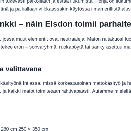
in tukevasti paikoillaan ja estää liukumista. Pohja on liukum
inä ja paikallaan vilkkaassakin käytössä ilman erillistä alu
nkki – näin Elsdon toimii parhait
a, jossa muut elementit ovat neutraaleja. Maton raitakuosi lu
tekee eron – sohvaryhmä, ruokapöytä tai sänky asettuu mato
a valittavana
 käsityönä Intiassa, missä korkeatasoinen mattokäsityö ja h
, ja kaikki matot toimitetaan rahtivapaasti. Autamme mielell
× 280 cm 250 × 350 cm