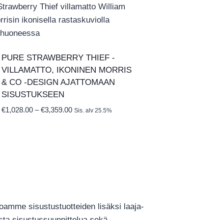
PURE STRAWBERRY THIEF ‑
VILLAMATTO, IKONINEN MORRIS
& CO ‑DESIGN AJATTOMAAN
SISUSTUKSEEN
Hintaluokka:
€
1,028.00
–
€
3,359.00
Sis. alv 25.5%
€1,028.00
-
€3,359.00
joamme sisustustuotteiden lisäksi laaja-
ista sisustussuunnittelua sekä