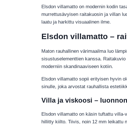
Elsdon villamatto on modernin kodin tasa
murrettusävyisen raitakuosin ja villan lu
laatu ja harkittu visuaalinen ilme.
Elsdon villamatto – ra
Maton rauhallinen värimaailma luo lämp
sisustuselementtien kanssa. Raitakuvio tu
moderniin skandinaaviseen kotiin.
Elsdon villamatto sopii erityisen hyvin o
sinulle, joka arvostat rauhallista estetii
Villa ja viskoosi – luonno
Elsdon villamatto on käsin tuftattu vill
hillitty kiilto. Tiivis, noin 12 mm leika