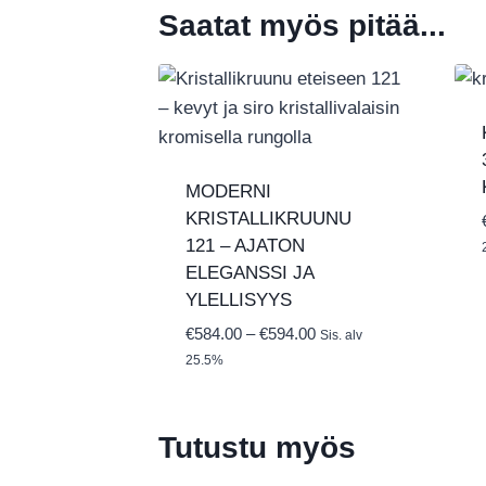
Saatat myös pitää...
MODERNI
KRISTALLIKRUUNU
121 – AJATON
ELEGANSSI JA
YLELLISYYS
Hintaluokka:
€
584.00
–
€
594.00
Sis. alv
€584.00
25.5%
-
€594.00
Tutustu myös