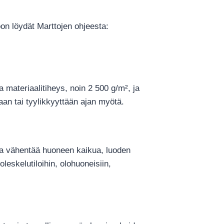
oon löydät Marttojen ohjeesta:
 materiaalitiheys, noin 2 500 g/m², ja
an tai tyylikkyyttään ajan myötä.
 ja vähentää huoneen kaikua, luoden
eskelutiloihin, olohuoneisiin,