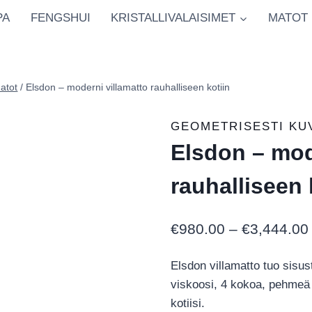
PA
FENGSHUI
KRISTALLIVALAISIMET
MATOT
atot
/
Elsdon – moderni villamatto rauhalliseen kotiin
GEOMETRISESTI KU
Elsdon – mod
rauhalliseen 
€
980.00
–
€
3,444.00
Elsdon villamatto tuo sisust
viskoosi, 4 kokoa, pehmeä 
kotiisi.