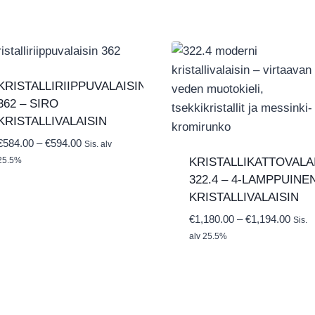
KRISTALLIRIIPPUVALAISIN
362 – SIRO
KRISTALLIVALAISIN
Hintaluokka:
€
584.00
–
€
594.00
Sis. alv
€584.00
25.5%
KRISTALLIKATTOVALA
-
322.4 – 4-LAMPPUINE
€594.00
KRISTALLIVALAISIN
Hinta
€
1,180.00
–
€
1,194.00
Sis.
€1,18
alv 25.5%
-
€1,19