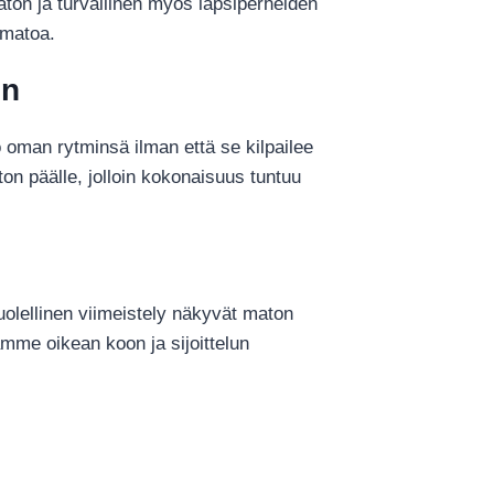
aton ja turvallinen myös lapsiperheiden
smatoa.
en
o oman rytminsä ilman että se kilpailee
n päälle, jolloin kokonaisuus tuntuu
uolellinen viimeistely näkyvät maton
ämme oikean koon ja sijoittelun