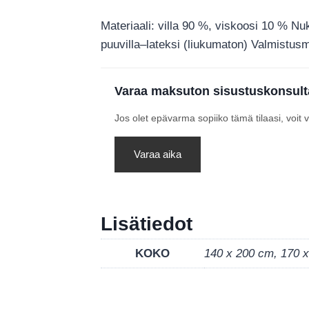
Materiaali: villa 90 %, viskoosi 10 % N
puuvilla–lateksi (liukumaton) Valmistusma
Varaa maksuton sisustuskonsult
Jos olet epävarma sopiiko tämä tilaasi, voit
Varaa aika
Lisätiedot
KOKO
140 x 200 cm, 170 