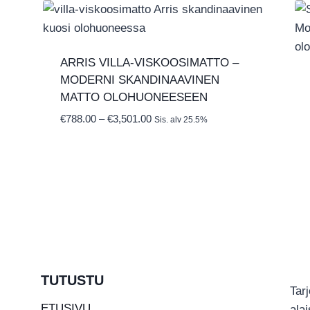
ARRIS VILLA-VISKOOSIMATTO –
MODERNI SKANDINAAVINEN
MATTO OLOHUONEESEEN
Hintaluokka:
€
788.00
–
€
3,501.00
Sis. alv 25.5%
€788.00
-
€3,501.00
TUTUSTU
Tar
ETUSIVU
ala