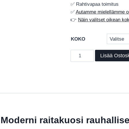
✅ Rahtivapaa toimitus
✅
Autamme mielellämme oik
👉
Näin valitset oikean k
KOKO
Elsdon
Lisää Ostosk
–
moderni
villamatto
rauhalliseen
kotiin
määrä
 Moderni raitakuosi rauhallise