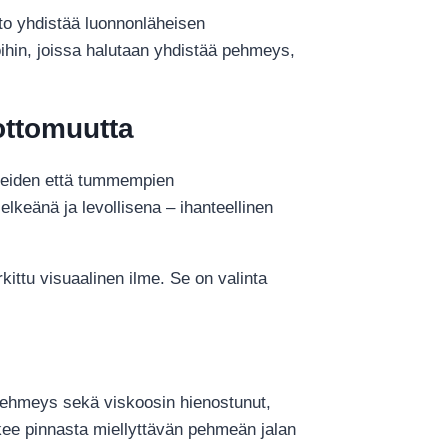
tto yhdistää luonnonläheisen
loihin, joissa halutaan yhdistää pehmeys,
vottomuutta
aleiden että tummempien
elkeänä ja levollisena – ihanteellinen
rkittu visuaalinen ilme. Se on valinta
a pehmeys sekä viskoosin hienostunut,
 tekee pinnasta miellyttävän pehmeän jalan