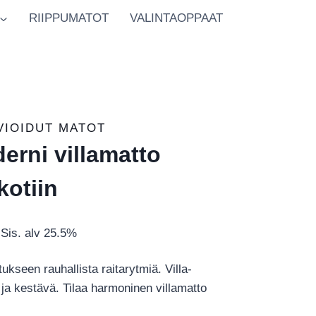
RIIPPUMATOT
VALINTAOPPAAT
VIOIDUT MATOT
erni villamatto
kotiin
Hintaluokka:
Sis. alv 25.5%
€980.00
ukseen rauhallista raitarytmiä. Villa-
-
ja kestävä. Tilaa harmoninen villamatto
€3,444.00