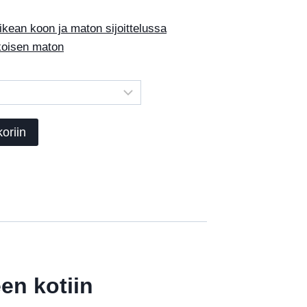
ean koon ja maton sijoittelussa
okoisen maton
oriin
en kotiin