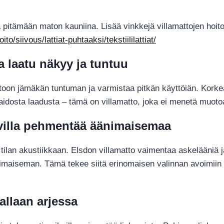
ä pitämään maton kauniina. Lisää vinkkejä villamattojen hoit
o/siivous/lattiat-puhtaaksi/tekstiililattiat/
 laatu näkyy ja tuntuu
ttoon jämäkän tuntuman ja varmistaa pitkän käyttöiän. Korkea
aidosta laadusta – tämä on villamatto, joka ei menetä muotoa
– villa pehmentää äänimaisemaa
 tilan akustiikkaan. Elsdon villamatto vaimentaa askelääniä
aiseman. Tämä tekee siitä erinomaisen valinnan avoimiin ol
allaan arjessa