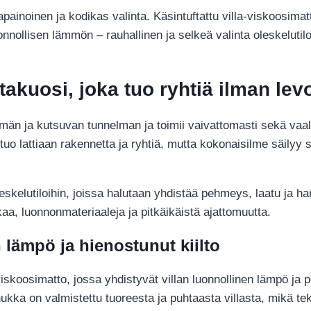
painoinen ja kodikas valinta. Käsintuftattu villa-viskoosima
onnollisen lämmön – rauhallinen ja selkeä valinta oleskeluti
itakuosi, joka tuo ryhtiä ilman le
imän ja kutsuvan tunnelman ja toimii vaivattomasti sekä va
o lattiaan rakennetta ja ryhtiä, mutta kokonaisilme säilyy s
leskelutiloihin, joissa halutaan yhdistää pehmeys, laatu ja ha
kkaa, luonnonmateriaaleja ja pitkäikäistä ajattomuutta.
n lämpö ja hienostunut kiilto
a-viskoosimatto, jossa yhdistyvät villan luonnollinen lämpö j
ttu nukka on valmistettu tuoreesta ja puhtaasta villasta, mikä