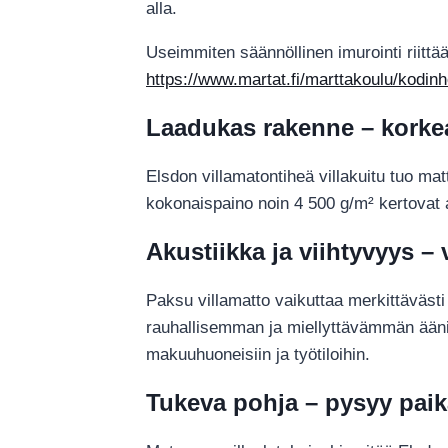
alla.
Useimmiten säännöllinen imurointi riittä
https://www.martat.fi/marttakoulu/kodinhoit
Laadukas rakenne – korkea
Elsdon villamatontiheä villakuitu tuo ma
kokonaispaino noin 4 500 g/m² kertovat 
Akustiikka ja viihtyvyys 
Paksu villamatto vaikuttaa merkittävästi
rauhallisemman ja miellyttävämmän äänim
makuuhuoneisiin ja työtiloihin.
Tukeva pohja – pysyy paik