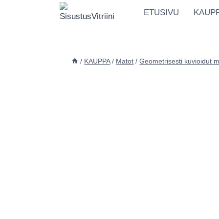
Siirry
ETUSIVU
KAUP
sisältöön
/
KAUPPA
/
Matot
/
Geometrisesti kuvioidut m