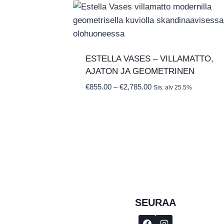
ESTELLA VASES – VILLAMATTO,
AJATON JA GEOMETRINEN
Hintaluokka:
€
855.00
–
€
2,785.00
Sis. alv 25.5%
€855.00
-
€2,785.00
SEURAA