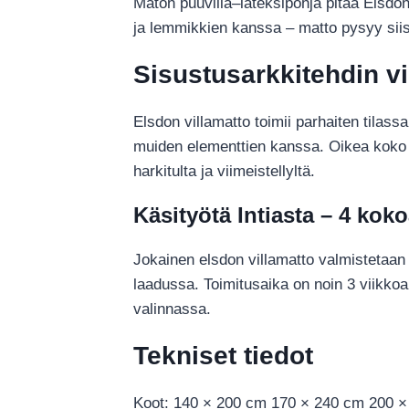
Maton puuvilla–lateksipohja pitää Elsdon
ja lemmikkien kanssa – matto pysyy siist
Sisustusarkkitehdin vi
Elsdon villamatto toimii parhaiten tilass
muiden elementtien kanssa. Oikea koko 
harkitulta ja viimeistellyltä.
Käsityötä Intiasta – 4 koko
Jokainen elsdon villamatto valmistetaan
laadussa. Toimitusaika on noin 3 viikkoa
valinnassa.
Tekniset tiedot
Koot: 140 × 200 cm 170 × 240 cm 200 