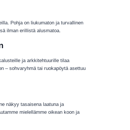
illa. Pohja on liukumaton ja turvallinen
ä ilman erillistä alusmatoa.
n
usteille ja arkkitehtuurille tilaa
ron – sohvaryhmä tai ruokapöytä asettuu
nne näkyy tasaisena laatuna ja
i. Autamme mielellämme oikean koon ja