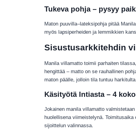
Tukeva pohja – pysyy paik
Maton puuvilla–lateksipohja pitää Manilan
myös lapsiperheiden ja lemmikkien kanss
Sisustusarkkitehdin vi
Manila villamatto toimii parhaiten tilassa
hengittää – matto on se rauhallinen poh
maton päälle, jolloin tila tuntuu harkitulta
Käsityötä Intiasta – 4 koko
Jokainen manila villamatto valmistetaan 
huolellisena viimeistelynä. Toimitusaika
sijoittelun valinnassa.