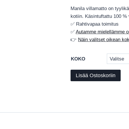
Manila villamatto on tyyli
kotiin. Käsintuftattu 100 %
✅ Rahtivapaa toimitus
✅
Autamme mielellämme oik
👉
Näin valitset oikean k
KOKO
Manila
Lisää Ostoskoriin
-
villamatto
,
Sanderson‑malliston
ajaton
villamatto
hienostuneeseen