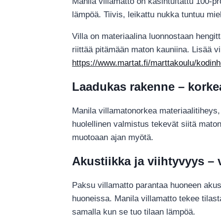
Manila villamatto on käsintuftattu 100-pr
lämpöä. Tiivis, leikattu nukka tuntuu mie
Villa on materiaalina luonnostaan hengitt
riittää pitämään maton kauniina. Lisää vi
https://www.martat.fi/marttakoulu/kodinhoit
Laadukas rakenne – korkea
Manila villamatonorkea materiaalitiheys,
huolellinen valmistus tekevät siitä maton
muotoaan ajan myötä.
Akustiikka ja viihtyvyys 
Paksu villamatto parantaa huoneen akusti
huoneissa. Manila villamatto tekee tila
samalla kun se tuo tilaan lämpöä.