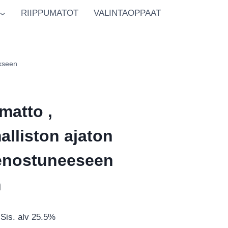
RIIPPUMATOT
VALINTAOPPAAT
ukseen
amatto ,
lliston ajaton
ienostuneeseen
n
Hintaluokka:
Sis. alv 25.5%