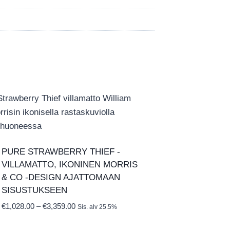
PURE STRAWBERRY THIEF ‑
VILLAMATTO, IKONINEN MORRIS
& CO ‑DESIGN AJATTOMAAN
SISUSTUKSEEN
Hintaluokka:
€
1,028.00
–
€
3,359.00
Sis. alv 25.5%
€1,028.00
-