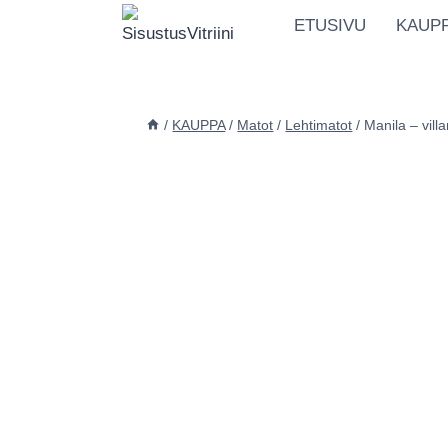
Siirry
ETUSIVU
KAUP
sisältöön
/
KAUPPA
/
Matot
/
Lehtimatot
/
Manila – vil