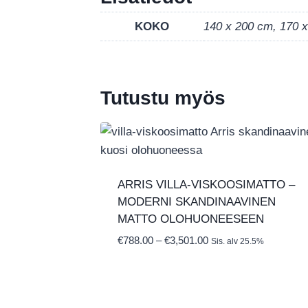
KOKO
140 x 200 cm, 170 
Tutustu myös
ARRIS VILLA-VISKOOSIMATTO –
MODERNI SKANDINAAVINEN
MATTO OLOHUONEESEEN
Hintaluokka:
€
788.00
–
€
3,501.00
Sis. alv 25.5%
€788.00
-
€3,501.00