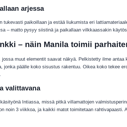
allaan arjessa
 tukevasti paikoillaan ja estää liukumista eri lattiamateriaale
a – matto pysyy siistinä ja paikallaan vilkkaassakin käytöss
nkki – näin Manila toimii parhaite
, jossa muut elementit saavat näkyä. Pelkistetty ilme antaa kal
ja, jonka päälle koko sisustus rakentuu. Oikea koko tekee e
.
a valittavana
käsityönä Intiassa, missä pitkä villamattojen valmistusperi
 on noin 3 viikkoa, ja kaikki matot toimitetaan rahtivapaast