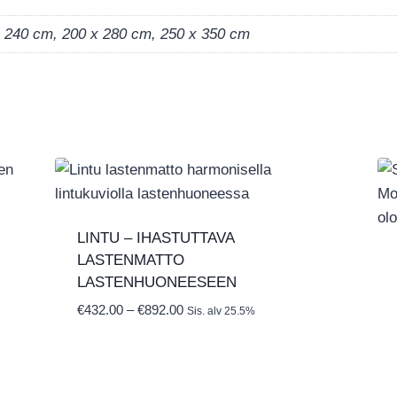
x 240 cm, 200 x 280 cm, 250 x 350 cm
LINTU – IHASTUTTAVA
LASTENMATTO
LASTENHUONEESEEN
Hintaluokka:
€
432.00
–
€
892.00
Sis. alv 25.5%
€432.00
-
€892.00