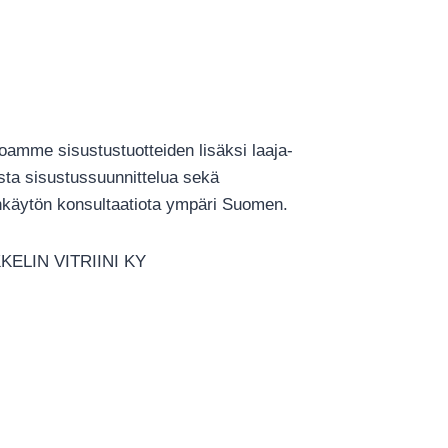
€3,359.00
joamme sisustustuotteiden lisäksi laaja-
ista sisustussuunnittelua sekä
ankäytön konsultaatiota ympäri Suomen.
KELIN VITRIINI KY