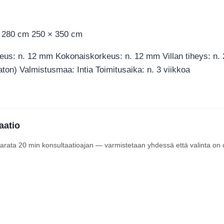
× 280 cm 250 × 350 cm
keus: n. 12 mm Kokonaiskorkeus: n. 12 mm Villan tiheys: n.
aton) Valmistusmaa: Intia Toimitusaika: n. 3 viikkoa
aatio
 varata 20 min konsultaatioajan — varmistetaan yhdessä että valinta on 