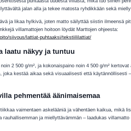
osenttisesta puhtaasta uudesta villasta, mikä tuo siihen pehm
llyttävältä jalan alla ja tekee matosta ryhdikkään sekä miell
ävä ja likaa hylkivä, joten matto säilyttää siistin ilmeensä 
nkkejä villamattojen hoitoon löydät Marttojen ohjeesta:
o/siivous/lattiat-puhtaaksi/tekstiililattiat/
 laatu näkyy ja tuntuu
 noin 2 500 g/m², ja kokonaispaino noin 4 500 g/m² kertovat a
, joka kestää aikaa sekä visuaalisesti että käytännöllisesti 
– villa pehmentää äänimaisemaa
ikkaa vaimentaen askelääniä ja vähentäen kaikua, mikä lisää 
sta rauhallisemman ja miellyttävämmän – laadukas villamatto 