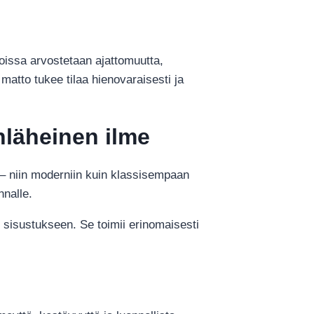
joissa arvostetaan ajattomuutta,
matto tukee tilaa hienovaraisesti ja
nläheinen ilme
n – niin moderniin kuin klassisempaan
nnalle.
an sisustukseen. Se toimii erinomaisesti