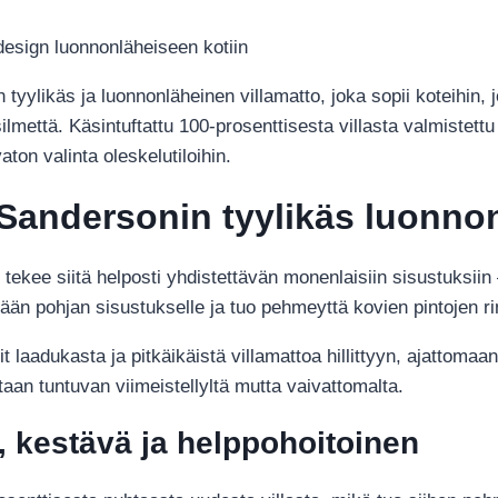
sisustukseen
design luonnonläheiseen kotiin
määrä
tyylikäs ja luonnonläheinen villamatto, joka sopii koteihin, 
mettä. Käsintuftattu 100-prosenttisesta villasta valmistettu 
aton valinta oleskelutiloihin.
 Sandersonin tyylikäs luonno
e tekee siitä helposti yhdistettävän monenlaisiin sisustuksii
kkään pohjan sisustukselle ja tuo pehmeyttä kovien pintojen ri
sit laadukasta ja pitkäikäistä villamattoa hillittyyn, ajattoma
taan tuntuvan viimeistellyltä mutta vaivattomalta.
, kestävä ja helppohoitoinen