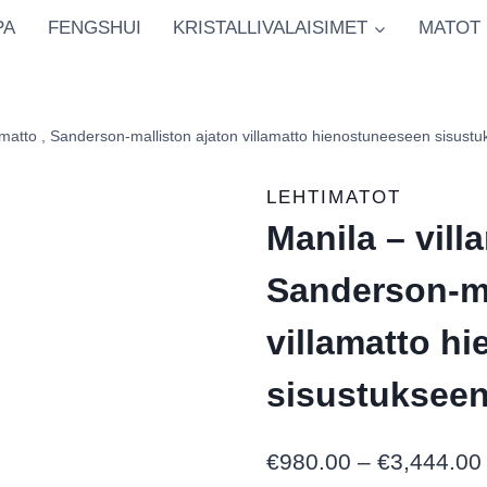
PA
FENGSHUI
KRISTALLIVALAISIMET
MATOT
lamatto , Sanderson‑malliston ajaton villamatto hienostuneeseen sisust
LEHTIMATOT
Manila – vill
Sanderson‑ma
villamatto h
sisustuksee
€
980.00
–
€
3,444.00