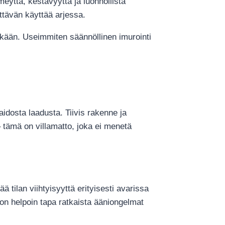
eyttä, kestävyyttä ja luonnollista
yttävän käyttää arjessa.
pitkään. Useimmiten säännöllinen imurointi
idosta laadusta. Tiivis rakenne ja
– tämä on villamatto, joka ei menetä
tilan viihtyisyyttä erityisesti avarissa
on helpoin tapa ratkaista ääniongelmat