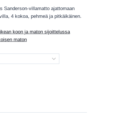
€980.00
käs Sanderson-villamatto ajattomaan
-
 villa, 4 kokoa, pehmeä ja pitkäikäinen.
€3,444.00
ean koon ja maton sijoittelussa
okoisen maton