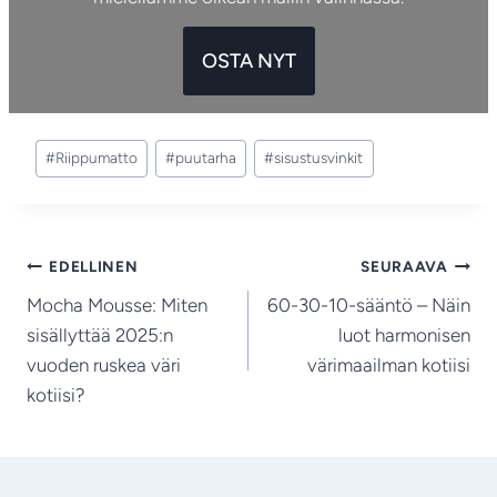
OSTA NYT
Avainsanat:
#
Riippumatto
#
puutarha
#
sisustusvinkit
Artikkelien
EDELLINEN
SEURAAVA
Mocha Mousse: Miten
60-30-10-sääntö – Näin
selaus
sisällyttää 2025:n
luot harmonisen
vuoden ruskea väri
värimaailman kotiisi
kotiisi?