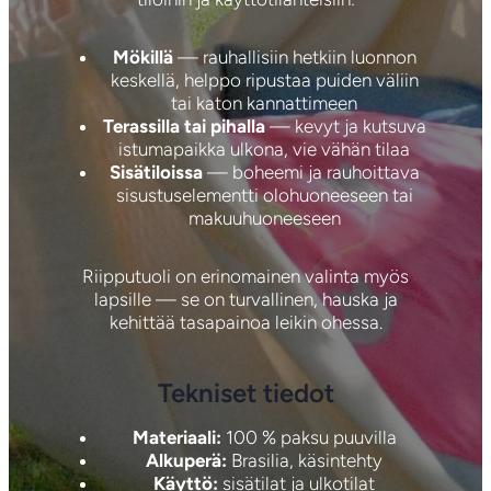
Mökillä
— rauhallisiin hetkiin luonnon
keskellä, helppo ripustaa puiden väliin
tai katon kannattimeen
Terassilla tai pihalla
— kevyt ja kutsuva
istumapaikka ulkona, vie vähän tilaa
Sisätiloissa
— boheemi ja rauhoittava
sisustuselementti olohuoneeseen tai
makuuhuoneeseen
Riipputuoli on erinomainen valinta myös
lapsille — se on turvallinen, hauska ja
kehittää tasapainoa leikin ohessa.
Tekniset tiedot
Materiaali:
100 % paksu puuvilla
Alkuperä:
Brasilia, käsintehty
Käyttö:
sisätilat ja ulkotilat