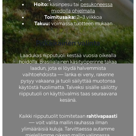
Hoito:
käsinpesu tai
pesukoneessa
miedolla ohjelmalla
Toimitusaika:
2–3 viikkoa
Takuu:
voimassa tuotteen mukaan
Pitkäikäinen valinta
Laadukas riipputuoli kestää vuosia oikealla
hoidolla. Brasilialainen käsityöperinne takaa
laadun, jota ei löydä halvemmista
vaihtoehdoista — lanka ei veny, rakenne
pysyy vakaana ja tuoli säilyttää muotonsa
käytöstä huolimatta. Talveksi sisälle säilötty
riipputuoli on käyttövalmis taas seuraavana
kesänä.
Kaikki riipputuolit toimitetaan
rahtivapaasti
— voit valita mallin rauhassa ilman
ylimääräisiä kuluja. Tarvittaessa autamme
mielellämme oikean mallin valinnassa.