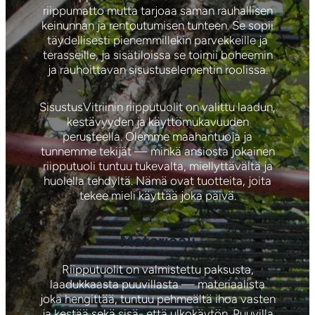
riippumatto mutta tarjoaa saman rauhallisen
keinunnan ja rentoutumisen tunteen. Se sopii
täydellisesti pienemmillekin parvekkeille ja
terasseille, ja sisätiloissa se toimii boheemin
ja rauhoittavan sisustuselementin roolissa.
SisustusVitriinin riipputuolit on valittu laadun,
kestävyyden ja käyttömukavuuden
perusteella. Olemme maahantuoja ja
tunnemme tekijät — minkä ansiosta jokainen
riipputuoli tuntuu tukevalta, miellyttävältä ja
huolella tehdyltä. Nämä ovat tuotteita, joita
tekee mieli käyttää joka päivä.
Materiaali
Riipputuolit on valmistettu paksusta,
laadukkaasta puuvillasta — materiaalista
joka hengittää, tuntuu pehmeältä ihoa vasten
ja kestää sekä sisä- että ulkokäytön. Puuvilla