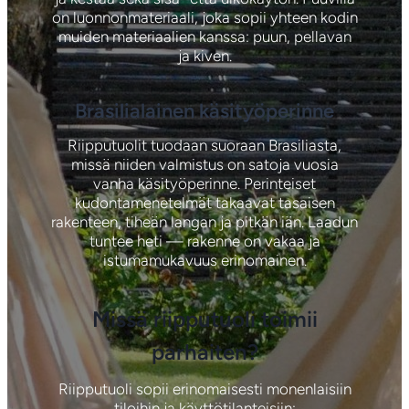
on luonnonmateriaali, joka sopii yhteen kodin
muiden materiaalien kanssa: puun, pellavan
ja kiven.
Brasilialainen käsityöperinne
Riipputuolit tuodaan suoraan Brasiliasta,
missä niiden valmistus on satoja vuosia
vanha käsityöperinne. Perinteiset
kudontamenetelmät takaavat tasaisen
rakenteen, tiheän langan ja pitkän iän. Laadun
tuntee heti — rakenne on vakaa ja
istumamukavuus erinomainen.
Missä riipputuoli toimii
parhaiten?
Riipputuoli sopii erinomaisesti monenlaisiin
tiloihin ja käyttötilanteisiin: