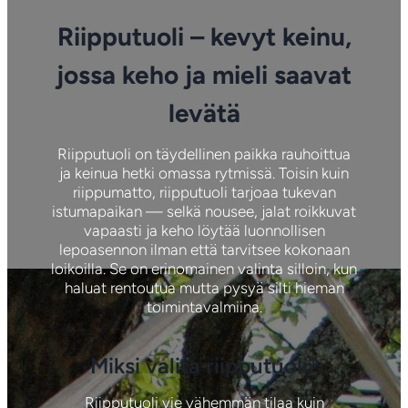
Riipputuoli – kevyt keinu,
jossa keho ja mieli saavat
levätä
Riipputuoli on täydellinen paikka rauhoittua
ja keinua hetki omassa rytmissä. Toisin kuin
riippumatto, riipputuoli tarjoaa tukevan
istumapaikan — selkä nousee, jalat roikkuvat
vapaasti ja keho löytää luonnollisen
lepoasennon ilman että tarvitsee kokonaan
loikoilla. Se on erinomainen valinta silloin, kun
haluat rentoutua mutta pysyä silti hieman
toimintavalmiina.
Miksi valita riipputuoli?
Riipputuoli vie vähemmän tilaa kuin