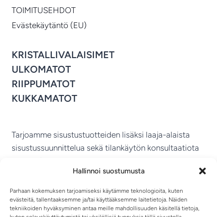
TOIMITUSEHDOT
Evästekäytäntö (EU)
KRISTALLIVALAISIMET
ULKOMATOT
RIIPPUMATOT
KUKKAMATOT
Tarjoamme sisustustuotteiden lisäksi laaja-alaista
sisustussuunnittelua sekä tilankäytön konsultaatiota
ympäri Suomen.
Hallinnoi suostumusta
MIKKELIN VITRIINI KY
Parhaan kokemuksen tarjoamiseksi käytämme teknologioita, kuten
evästeitä, tallentaaksemme ja/tai käyttääksemme laitetietoja. Näiden
tekniikoiden hyväksyminen antaa meille mahdollisuuden käsitellä tietoja,