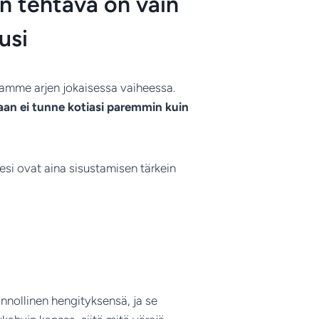
an tehtävä on vain
usi
anamme arjen jokaisessa vaiheessa.
aan ei tunne kotiasi paremmin kuin
ksesi ovat aina sisustamisen tärkein
nnollinen hengityksensä, ja se