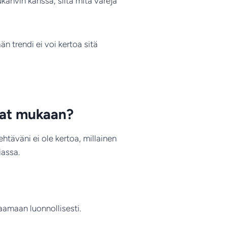
kahvin kanssa, siitä mitä värejä
n trendi ei voi kertoa sitä
evat mukaan?
ehtäväni ei ole kertoa, millainen
iassa.
taamaan luonnollisesti.