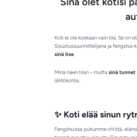
Sinä olet kotisi 
au
Koti ei ole koskaan vain tila. Se on
Sisustussuunnittelijana ja fengshui‑
sinä itse
.
Minä näen tilan – mutta
sinä tunnet
lähtökohta.
✨
Koti elää sinun ryt
Fengshuissa puhumme chi’stä, elämäne