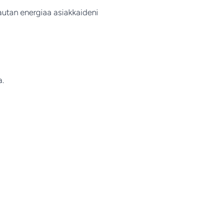
pautan energiaa asiakkaideni
a.