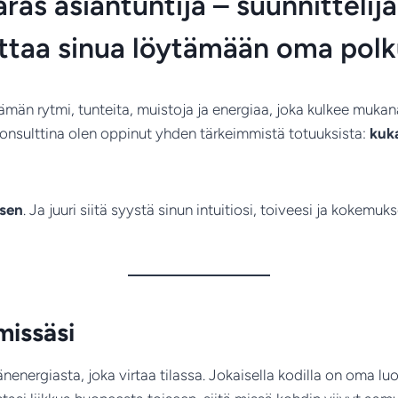
paras asiantuntija – suunnittelij
ttaa sinua löytämään oma polk
 elämän rytmi, tunteita, muistoja ja energiaa, joka kulkee muk
konsulttina olen oppinut yhden tärkeimmistä totuuksista:
kuk
 sen
. Ja juuri siitä syystä sinun intuitiosi, toiveesi ja kokemu
missäsi
nergiasta, joka virtaa tilassa. Jokaisella kodilla on oma luo