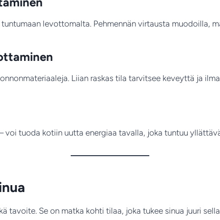
ntäminen
 tuntumaan levottomalta. Pehmennän virtausta muodoilla, matoill
nottaminen
onnonmateriaaleja. Liian raskas tila tarvitsee keveyttä ja ilma
 – voi tuoda kotiin uutta energiaa tavalla, joka tuntuu yllättäv
sinua
ä tavoite. Se on matka kohti tilaa, joka tukee sinua juuri sell