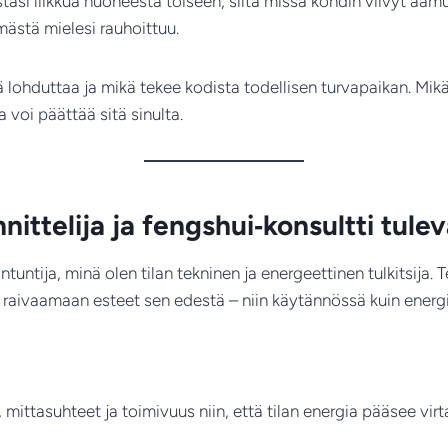
tasi liikkua huoneesta toiseen, siitä missä kohdin viivyt aamu
mästä mielesi rauhoittuu.
 lohduttaa ja mikä tekee kodista todellisen turvapaikan. Mikää
a voi päättää sitä sinulta.
nittelija ja fengshui‑konsultti tul
tuntija, minä olen tilan tekninen ja energeettinen tulkitsija. T
nua raivaamaan esteet sen edestä – niin käytännössä kuin energ
 mittasuhteet ja toimivuus niin, että tilan energia pääsee vir