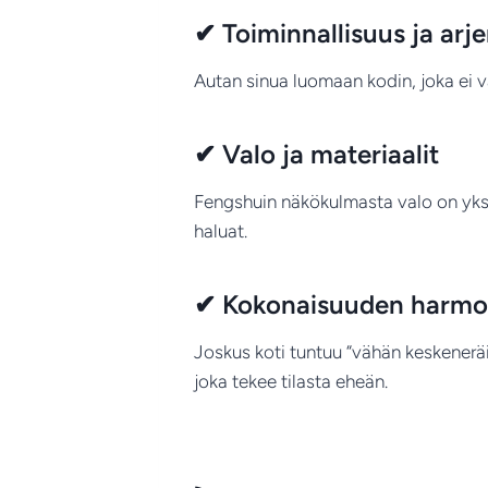
✔ Toiminnallisuus ja arj
Autan sinua luomaan kodin, joka ei v
✔ Valo ja materiaalit
Fengshuin näkökulmasta valo on yksi 
haluat.
✔ Kokonaisuuden harmo
Joskus koti tuntuu “vähän keskeneräi
joka tekee tilasta eheän.