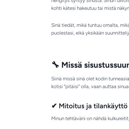
hengitys syntyy sinusta. Sinun tavois
kohti kätesi hakeutuu tai mistä näky
Sinä tiedät, mikä tuntuu omalta, mikä
puolestasi, eikä yksikään suunnittelij
🔧
Missä sisustussuun
Siinä missä sinä olet kodin tunneasian
kotisi “pitäisi” olla, vaan auttaa si
✔ Mitoitus ja tilankäyttö
Minun tehtäväni on nähdä kulkureitit,