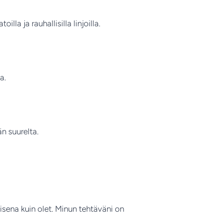
a ja rauhallisilla linjoilla.
a.
än suurelta.
aisena kuin olet. Minun tehtäväni on