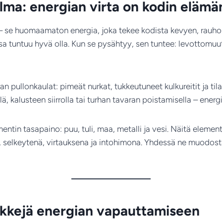
ma: energian virta on kodin elämä
 – se huomaamaton energia, joka tekee kodista kevyen, rauhoi
 tuntuu hyvä olla. Kun se pysähtyy, sen tuntee: levottomuu
n pullonkaulat: pimeät nurkat, tukkeutuneet kulkureitit ja tilat,
, kalusteen siirrolla tai turhan tavaran poistamisella – energi
entin tasapaino: puu, tuli, maa, metalli ja vesi. Näitä element
 selkeytenä, virtauksena ja intohimona. Yhdessä ne muodost
kkejä energian vapauttamiseen