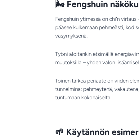
🌬️
Fengshuin näkökul
Fengshuin ytimessä on chi’n virtaus
pääsee kulkemaan pehmeästi, kodissa
väsymyksenä.
Työni aloitankin etsimällä energiavirra
muutoksilla – yhden valon lisäämisellä
Toinen tärkeä periaate on viiden elem
tunnelmina: pehmeytenä, vakautena,
tuntumaan kokonaiselta.
🌱
Käytännön esimer