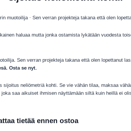
in muotoilija · Sen verran projekteja takana että olen lopet
okainen haluaa mutta jonka ostamista lykätään vuodesta toi
toilija. Sen verran projekteja takana että olen lopettanut 
sä. Osta se nyt.
 sijoitus neliömetriä kohti. Se vie vähän tilaa, maksaa vähä
ka saa aikuiset ihmisen näyttämään siltä kuin heillä ei olis
ttaa tietää ennen ostoa