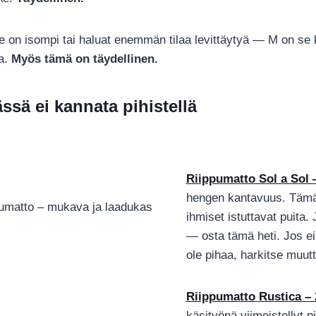
 on isompi tai haluat enemmän tilaa levittäytyä — M on se
la.
Myös tämä on täydellinen.
ässä ei kannata pihistellä
Riippumatto Sol a Sol
hengen kantavuus. Tämä 
ihmiset istuttavat puita. 
— osta tämä heti. Jos ei 
ole pihaa, harkitse muut
Riippumatto Rustica – 
käsityönä viimeistellyt p