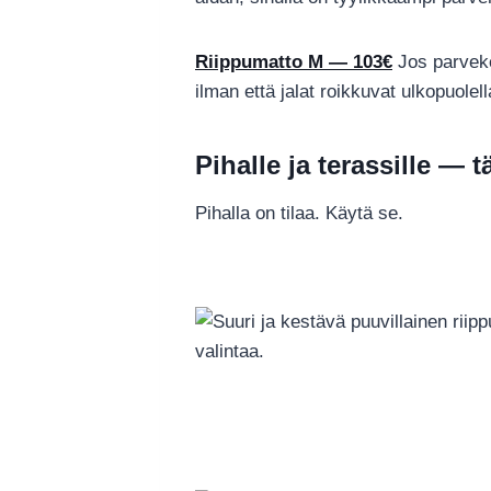
Riippumatto M — 103€
Jos parveke
ilman että jalat roikkuvat ulkopuolel
Pihalle ja terassille — t
Pihalla on tilaa. Käytä se.