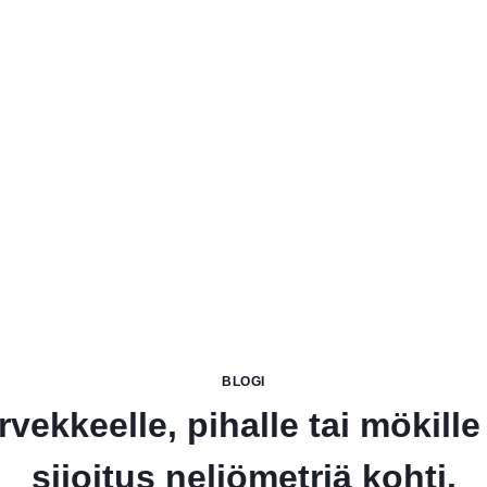
BLOGI
vekkeelle, pihalle tai mökill
sijoitus neliömetriä kohti.