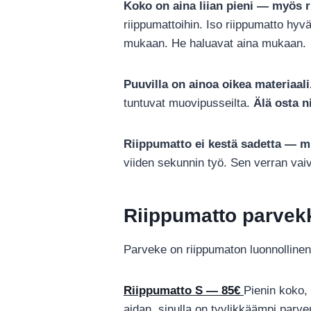
Koko on aina liian pieni — myös 
riippumattoihin. Iso riippumatto hyv
mukaan. He haluavat aina mukaan.
Puuvilla on ainoa oikea materiaali
tuntuvat muovipusseilta.
Älä osta ni
Riippumatto ei kestä sadetta — mut
viiden sekunnin työ. Sen verran va
Riippumatto parvekk
Parveke on riippumaton luonnollinen
Riippumatto S — 85€
Pienin koko, 
aidan, sinulla on tyylikkäämpi parv