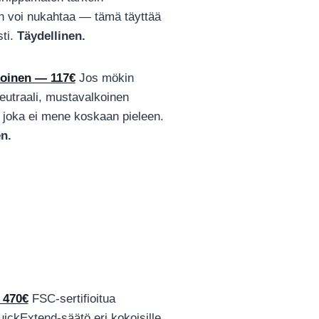
en voi nukahtaa — tämä täyttää
sti.
Täydellinen.
koinen — 117€
Jos mökin
eutraali, mustavalkoinen
a joka ei mene koskaan pieleen.
n.
 470€
FSC-sertifioitua
ickExtend-säätö eri kokoisille