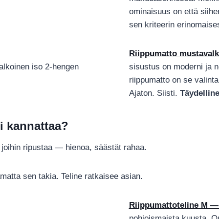
ominaisuus on että siih
sen kriteerin erinomaise
Riippumatto mustaval
sisustus on moderni ja n
riippumatto on se valint
Ajaton. Siisti.
Täydelline
i kannattaa?
t joihin ripustaa — hienoa, säästät rahaa.
amatta sen takia. Teline ratkaisee asian.
Riippumattoteline M —
pohjoismaista kuusta, Qu