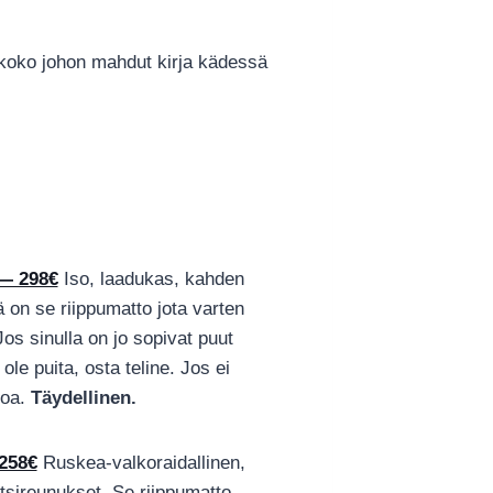
 koko johon mahdut kirja kädessä
 — 298€
Iso, laadukas, kahden
on se riippumatto jota varten
Jos sinulla on jo sopivat puut
ole puita, osta teline. Jos ei
toa.
Täydellinen.
258€
Ruskea-valkoraidallinen,
itsireunukset. Se riippumatto