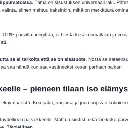
riippumatoissa.
Tämä on sisustuksen universaali laki. Pätee 
ä valinta, siihen mahtuu kaksinkin, mikä on merkittävä omina
.
100% puuvilla hengittää, ei hiosta kesäkuumallakin ja voida
itä.
ta se ei tarkoita että se on sisätuote.
Nosta se sateensuo
ivaa saa nähdä kun saa vastineeksi kesän parhaan paikan.
eelle – pieneen tilaan iso elämys
 elinympäristö. Kompakti, suojaisa ja juuri sopivan kokoin
täydellinen parvekkeelle. Mahtuu siististi eikä vie koko parv
eке.
Täydellinen.