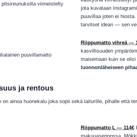
jota kuvataan Instagram
puuvillaa joten ei hiosta
tarvitset idean — sen ve
Riippumatto vihreä — 
kasvillisuuden ympäröimä
maisemaan kuin se olisi a
luonnonläheiseen piha
suus ja rentous
 on ainoa huonekalu joka sopii sekä laiturille, pihalle että t
Riippumatto L — 114€
I
makuuasennossa. Mökkir