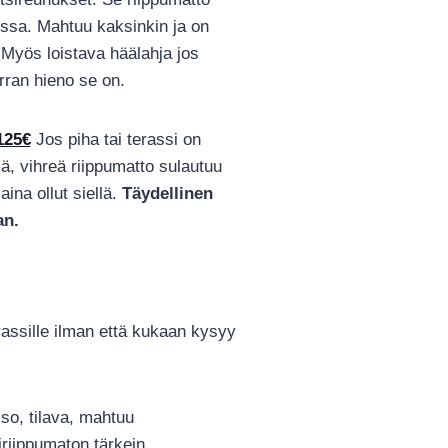
issa. Mahtuu kaksinkin ja on
. Myös loistava häälahja jos
rran hieno se on.
125€
Jos piha tai terassi on
, vihreä riippumatto sulautuu
ina ollut siellä.
Täydellinen
an.
erassille ilman että kukaan kysyy
so, tilava, mahtuu
iippumaton tärkein