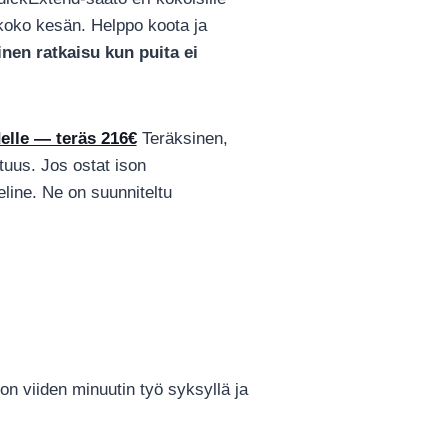
koko kesän. Helppo koota ja
inen ratkaisu kun puita ei
elle — teräs 216€
Teräksinen,
tuus. Jos ostat ison
eline. Ne on suunniteltu
.
on viiden minuutin työ syksyllä ja