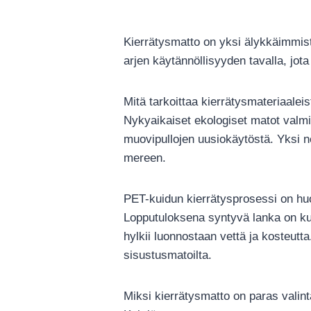
Kierrätysmatto on yksi älykkäimmist
arjen käytännöllisyyden tavalla, jota
Mitä tarkoittaa kierrätysmateriaalei
Nykyaikaiset ekologiset matot valmis
muovipullojen uusiokäytöstä. Yksi ne
mereen.
PET-kuidun kierrätysprosessi on huo
Lopputuloksena syntyvä lanka on kui
hylkii luonnostaan vettä ja kosteutta
sisustusmatoilta.
Miksi kierrätysmatto on paras valint