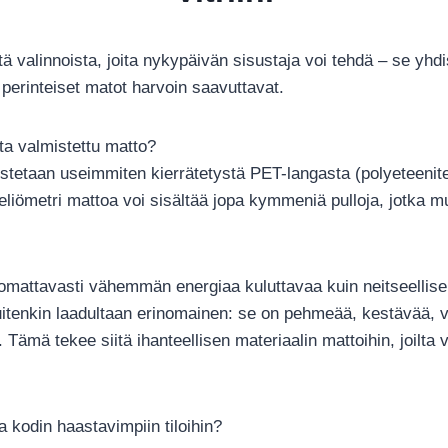
ä valinnoista, joita nykypäivän sisustaja voi tehdä – se yh
 perinteiset matot harvoin saavuttavat.
sta valmistettu matto?
tetaan useimmiten kierrätetystä PET-langasta (polyeteeniter
liömetri mattoa voi sisältää jopa kymmeniä pulloja, jotka mu
mattavasti vähemmän energiaa kuluttavaa kuin neitseellisen p
tenkin laadultaan erinomainen: se on pehmeää, kestävää, vär
. Tämä tekee siitä ihanteellisen materiaalin mattoihin, joilta
a kodin haastavimpiin tiloihin?