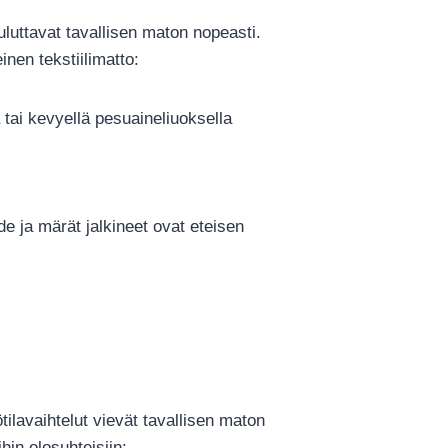
uluttavat tavallisen maton nopeasti.
nen tekstiilimatto:
a tai kevyellä pesuaineliuoksella
de ja märät jalkineet ovat eteisen
ilavaihtelut vievät tavallisen maton
hin olosuhteisiin: