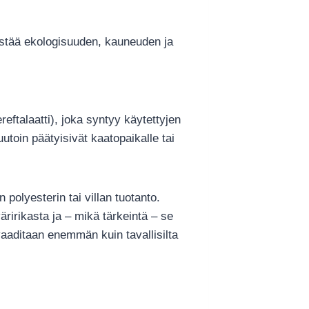
distää ekologisuuden, kauneuden ja
eftalaatti), joka syntyy käytettyjen
utoin päätyisivät kaatopaikalle tai
olyesterin tai villan tuotanto.
irikasta ja – mikä tärkeintä – se
 vaaditaan enemmän kuin tavallisilta