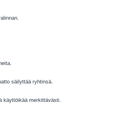
valinnan.
neita.
tto säilyttää ryhtinsä.
ä käyttöikää merkittävästi.