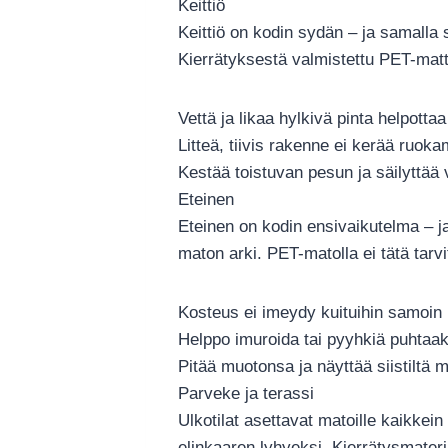
Keittiö
Keittiö on kodin sydän – ja samalla 
Kierrätyksestä valmistettu PET-matt
Vettä ja likaa hylkivä pinta helpotta
Litteä, tiivis rakenne ei kerää ruok
Kestää toistuvan pesun ja säilyttää
Eteinen
Eteinen on kodin ensivaikutelma – ja
maton arki. PET-matolla ei tätä tarvi
Kosteus ei imeydy kuituihin samoin k
Helppo imuroida tai pyyhkiä puhtaaks
Pitää muotonsa ja näyttää siistiltä 
Parveke ja terassi
Ulkotilat asettavat matoille kaikkei
elinkaaren lyhyeksi. Kierrätysmateria