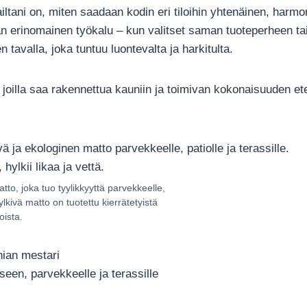
ltani on, miten saadaan kodin eri tiloihin yhtenäinen, harmon
 erinomainen työkalu – kun valitset saman tuoteperheen tai 
 tavalla, joka tuntuu luontevalta ja harkitulta.
oilla saa rakennettua kauniin ja toimivan kokonaisuuden eteis
to, joka tuo tyylikkyyttä parvekkeelle,
hylkivä matto on tuotettu kierrätetyistä
oista.
nian mestari
seen, parvekkeelle ja terassille