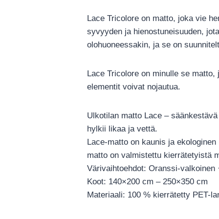
Lace Tricolore on matto, joka vie hen
syvyyden ja hienostuneisuuden, jota 
olohuoneessakin, ja se on suunniteltu
Lace Tricolore on minulle se matto,
elementit voivat nojautua.
Ulkotilan matto Lace – säänkestävä j
hylkii likaa ja vettä.
Lace-matto on kaunis ja ekologinen ul
matto on valmistettu kierrätetyistä m
Värivaihtoehdot: Oranssi-valkoinen
Koot: 140×200 cm – 250×350 cm
Materiaali: 100 % kierrätetty PET-l