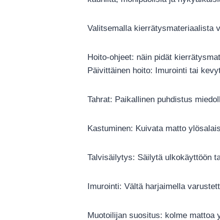
Valitsemalla kierrätysmateriaalista 
Hoito-ohjeet: näin pidät kierrätysma
Päivittäinen hoito: Imurointi tai kev
Tahrat: Paikallinen puhdistus miedol
Kastuminen: Kuivata matto ylösalaisi
Talvisäilytys: Säilytä ulkokäyttöön 
Imurointi: Vältä harjaimella varustet
Muotoilijan suositus: kolme mattoa