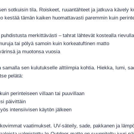
sen sotkuisin tila. Roiskeet, ruuantähteet ja jatkuva kävely k
o kestää tämän kaiken huomattavasti paremmin kuin perintei
a puhdistusta merkittävästi – tahrat lähtevät kostealla rievull
amuruja tai pölyä samoin kuin korkeatuftinen matto
 värinsä ja muotonsa vuosia
 samalla sen kulutukselle alttiimpia kohtia. Hiekka, lumi, sa
tse pelätä:
uin perinteiseen villaan tai puuvillaan
i päivittäin
myös intensiivisen käytön jälkeen
n kovimmat vaatimukset. UV-säteily, sade, pakkanen ja lämpöt
aleista valmistettu In-Outdoor-matto on suunniteltu juuri näi