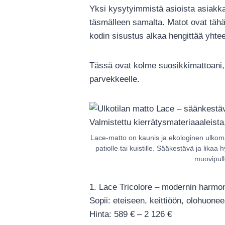
Yksi kysytyimmistä asioista asiakkai
täsmälleen samalta. Matot ovat tähän
kodin sisustus alkaa hengittää yhteen
Tässä ovat kolme suosikkimattoani, j
parvekkeelle.
Lace-matto on kaunis ja ekologinen ulkomat
patiolle tai kuistille. Sääkestävä ja likaa 
muovipull
1. Lace Tricolore – modernin harmo
Sopii: eteiseen, keittiöön, olohuonee
Hinta: 589 € – 2 126 €