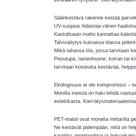
Säänkestävä rakenne kestää parve
UV-suojaus hidastaa värien haalist
Kastuttuaan matto kannattaa kääntää
Talvisäilytys kuivassa tilassa piden
Mikä tahansa tila, jossa tarvitaan k
Pesutupa, lastenhuone, koiran tai ki
tarvitaan kosteutta kestävää, helppoa
Ekologisuus ei ole kompromissi – se
Monilla meistä on halu tehdä vastuul
estetiikasta. Kierrätysmateriaaleista 
PET-matot ovat monella mittarilla pe
Ne kestävät pidempään, niitä on he
kauniita, monipuolisia ja nykyaikaisi