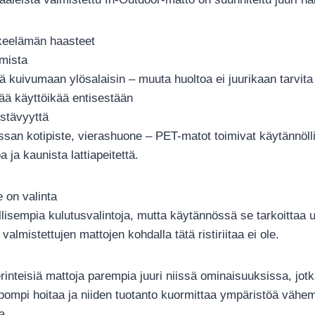
keelämän haasteet
umista
 kuivumaan ylösalaisin – muuta huoltoa ei juurikaan tarvita
tää käyttöikää entisestään
estävyyttä
ssan kotipiste, vierashuone – PET-matot toimivat käytännöll
 ja kaunista lattiapeitettä.
 on valinta
lisempia kulutusvalintoja, mutta käytännössä se tarkoittaa u
valmistettujen mattojen kohdalla tätä ristiriitaa ei ole.
rinteisiä mattoja parempia juuri niissä ominaisuuksissa, jot
lpompi hoitaa ja niiden tuotanto kuormittaa ympäristöä vä
a.