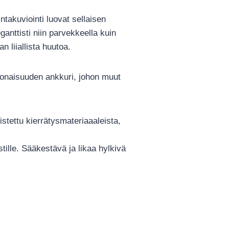
ntakuviointi luovat sellaisen
anttisti niin parvekkeella kuin
n liiallista huutoa.
konaisuuden ankkuri, johon muut
istettu kierrätysmateriaaaleista,
tille. Sääkestävä ja likaa hylkivä