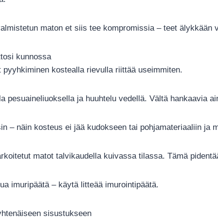
valmistetun maton et siis tee kompromissia – teet älykkään 
ttosi kunnossa
yt pyyhkiminen kostealla rievulla riittää useimmiten.
la pesuaineliuoksella ja huuhtelu vedellä. Vältä hankaavia ai
n – näin kosteus ei jää kudokseen tai pohjamateriaaliin ja ma
tarkoitetut matot talvikaudella kuivassa tilassa. Tämä pidentä
tua imuripäätä – käytä litteää imurointipäätä.
 yhtenäiseen sisustukseen