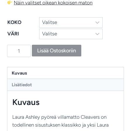
Näin valitset oikean kokoisen maton
KOKO
VÄRI
Cleavers
Lisää Ostoskoriin
-
pyöreä
villamatto,
Kuvaus
Laura
Lisätiedot
Ashley
ikonisen
Kuvaus
lehtikuosin
klassisessa
Laura Ashley pyöreä villamatto Cleavers on
kuviossa
todellinen sisustuksen klassikko ja yksi Laura
määrä