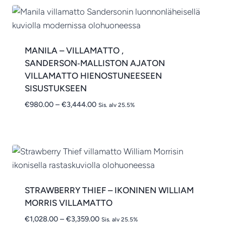
MANILA – VILLAMATTO ,
SANDERSON‑MALLISTON AJATON
VILLAMATTO HIENOSTUNEESEEN
SISUSTUKSEEN
Hintaluokka:
€
980.00
–
€
3,444.00
Sis. alv 25.5%
€980.00
-
€3,444.00
STRAWBERRY THIEF – IKONINEN WILLIAM
MORRIS VILLAMATTO
Hintaluokka:
€
1,028.00
–
€
3,359.00
Sis. alv 25.5%