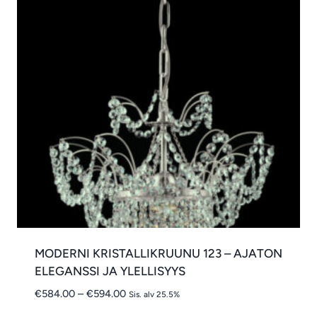
MODERNI KRISTALLIKRUUNU 123 – AJATON
ELEGANSSI JA YLELLISYYS
Hintaluokka:
€
584.00
–
€
594.00
Sis. alv 25.5%
€584.00