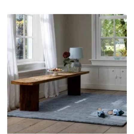
-
€594.00