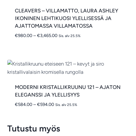
CLEAVERS – VILLAMATTO, LAURA ASHLEY
IKONINEN LEHTIKUOSI YLELLISESSÄ JA
AJATTOMASSA VILLAMATOSSA
Hintaluokka:
€
980.00
–
€
3,465.00
Sis. alv 25.5%
€980.00
-
€3,465.00
MODERNI KRISTALLIKRUUNU 121 – AJATON
ELEGANSSI JA YLELLISYYS
Hintaluokka:
€
584.00
–
€
594.00
Sis. alv 25.5%
€584.00
-
€594.00
Tutustu myös