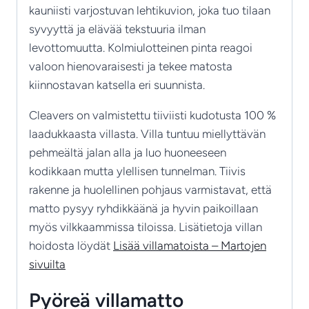
kauniisti varjostuvan lehtikuvion, joka tuo tilaan
syvyyttä ja elävää tekstuuria ilman
levottomuutta. Kolmiulotteinen pinta reagoi
valoon hienovaraisesti ja tekee matosta
kiinnostavan katsella eri suunnista.
Cleavers on valmistettu tiiviisti kudotusta 100 %
laadukkaasta villasta. Villa tuntuu miellyttävän
pehmeältä jalan alla ja luo huoneeseen
kodikkaan mutta ylellisen tunnelman. Tiivis
rakenne ja huolellinen pohjaus varmistavat, että
matto pysyy ryhdikkäänä ja hyvin paikoillaan
myös vilkkaammissa tiloissa. Lisätietoja villan
hoidosta löydät
Lisää villamatoista – Martojen
sivuilta
Pyöreä villamatto