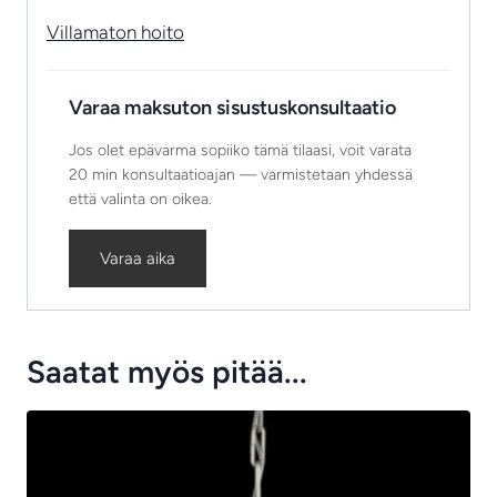
Villamaton hoito
Varaa maksuton sisustuskonsultaatio
Jos olet epävarma sopiiko tämä tilaasi, voit varata
20 min konsultaatioajan — varmistetaan yhdessä
että valinta on oikea.
Varaa aika
Saatat myös pitää...