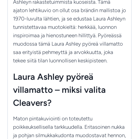
Ashleyn rakastetuimmista kuoseista. Tämä
ajaton lehtikuvio on ollut osa brändin mallistoa jo
1970-luvulta lähtien, ja se edustaa Laura Ashleyn
tunnistettavaa muotokieltä: herkkää, luonnon
inspiroimaa ja hienostuneen hillittyä. Pyöreässä
muodossa tämä Laura Ashley pyöreä villamatto
saa erityistä pehmeyttä ja arvokkuutta, joka
tekee siitä tilan luonnollisen keskipisteen.
Laura Ashley pyöreä
villamatto – miksi valita
Cleavers?
Maton pintakuviointi on toteutettu
poikkeuksellisella tarkkuudella. Eritasoinen nukka
ja pohjan silmukkakudonta muodostavat hennon,