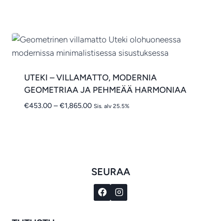
€1,028.00
-
€3,359.00
UTEKI – VILLAMATTO, MODERNIA
GEOMETRIAA JA PEHMEÄÄ HARMONIAA
Hintaluokka:
€
453.00
–
€
1,865.00
Sis. alv 25.5%
€453.00
-
€1,865.00
SEURAA