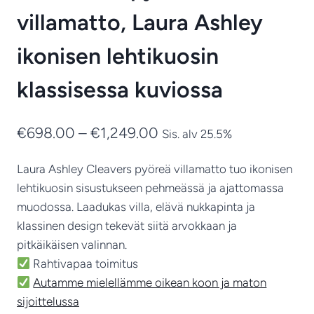
villamatto, Laura Ashley
ikonisen lehtikuosin
klassisessa kuviossa
Hintaluokka:
€
698.00
–
€
1,249.00
Sis. alv 25.5%
€698.00
Laura Ashley Cleavers pyöreä villamatto tuo ikonisen
-
lehtikuosin sisustukseen pehmeässä ja ajattomassa
€1,249.00
muodossa. Laadukas villa, elävä nukkapinta ja
klassinen design tekevät siitä arvokkaan ja
pitkäikäisen valinnan.
Rahtivapaa toimitus
Autamme mielellämme oikean koon ja maton
sijoittelussa