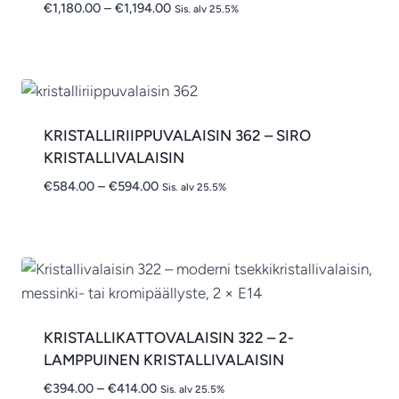
Hintaluokka:
€
1,180.00
–
€
1,194.00
Sis. alv 25.5%
€1,180.00
-
€1,194.00
KRISTALLIRIIPPUVALAISIN 362 – SIRO
KRISTALLIVALAISIN
Hintaluokka:
€
584.00
–
€
594.00
Sis. alv 25.5%
€584.00
-
€594.00
KRISTALLIKATTOVALAISIN 322 – 2-
LAMPPUINEN KRISTALLIVALAISIN
Hintaluokka:
€
394.00
–
€
414.00
Sis. alv 25.5%