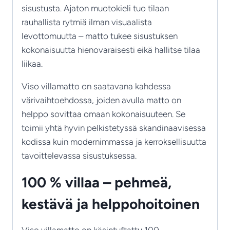
sisustusta. Ajaton muotokieli tuo tilaan
rauhallista rytmiä ilman visuaalista
levottomuutta – matto tukee sisustuksen
kokonaisuutta hienovaraisesti eikä hallitse tilaa
liikaa.
Viso villamatto on saatavana kahdessa
värivaihtoehdossa, joiden avulla matto on
helppo sovittaa omaan kokonaisuuteen. Se
toimii yhtä hyvin pelkistetyssä skandinaavisessa
kodissa kuin modernimmassa ja kerroksellisuutta
tavoittelevassa sisustuksessa.
100 % villaa – pehmeä,
kestävä ja helppohoitoinen
Viso villamatto on käsintuftattu 100-