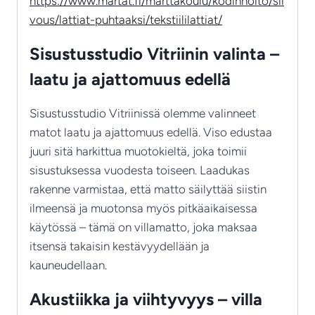
https://www.martat.fi/marttakoulu/kodinhoito/sii
vous/lattiat-puhtaaksi/tekstiililattiat/
Sisustusstudio Vitriinin valinta –
laatu ja ajattomuus edellä
Sisustusstudio Vitriinissä olemme valinneet
matot laatu ja ajattomuus edellä. Viso edustaa
juuri sitä harkittua muotokieltä, joka toimii
sisustuksessa vuodesta toiseen. Laadukas
rakenne varmistaa, että matto säilyttää siistin
ilmeensä ja muotonsa myös pitkäaikaisessa
käytössä – tämä on villamatto, joka maksaa
itsensä takaisin kestävyydellään ja
kauneudellaan.
Akustiikka ja viihtyvyys – villa