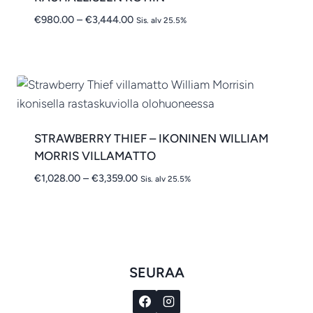
Hintaluokka:
€
980.00
–
€
3,444.00
Sis. alv 25.5%
€980.00
-
€3,444.00
STRAWBERRY THIEF – IKONINEN WILLIAM
MORRIS VILLAMATTO
Hintaluokka:
€
1,028.00
–
€
3,359.00
Sis. alv 25.5%
€1,028.00
-
€3,359.00
SEURAA