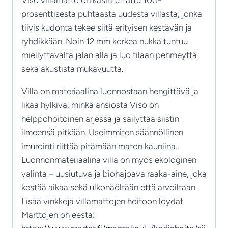
prosenttisesta puhtaasta uudesta villasta, jonka
tiivis kudonta tekee siitä erityisen kestävän ja
ryhdikkään. Noin 12 mm korkea nukka tuntuu
miellyttävältä jalan alla ja luo tilaan pehmeyttä
sekä akustista mukavuutta.
Villa on materiaalina luonnostaan hengittävä ja
likaa hylkivä, minkä ansiosta Viso on
helppohoitoinen arjessa ja säilyttää siistin
ilmeensä pitkään. Useimmiten säännöllinen
imurointi riittää pitämään maton kauniina.
Luonnonmateriaalina villa on myös ekologinen
valinta – uusiutuva ja biohajoava raaka-aine, joka
kestää aikaa sekä ulkonäöltään että arvoiltaan.
Lisää vinkkejä villamattojen hoitoon löydät
Marttojen ohjeesta: