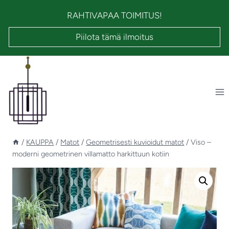
Siirry
RAHTIVAPAA TOIMITUS!
sisältöön
Piilota tämä ilmoitus
/
KAUPPA
/
Matot
/
Geometrisesti kuvioidut matot
/
Viso –
moderni geometrinen villamatto harkittuun kotiin