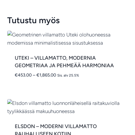
€394.00
-
€414.00
Tutustu myös
UTEKI – VILLAMATTO, MODERNIA
GEOMETRIAA JA PEHMEÄÄ HARMONIAA
Hintaluokka:
€
453.00
–
€
1,865.00
Sis. alv 25.5%
€453.00
-
€1,865.00
ELSDON – MODERNI VILLAMATTO
RAUHALLISEEN KOTIIN