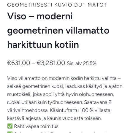
GEOMETRISESTI KUVIOIDUT MATOT
Viso – moderni
geometrinen villamatto
harkittuun kotiin
Hintaluokka:
€
631.00
–
€
3,281.00
Sis. alv 25.5%
€631.00
Viso villamatto on modernin kodin harkittu valinta –
-
selkeä geometrinen kuosi, laadukas käsityö ja ajaton
€3,281.00
muotokieli, joka sopii yhtä hyvin olohuoneeseen,
ruokailutilaan kuin työhuoneeseen. Saatavana 2
värivaihtoehdossa. Käsintuftattu 100 % villasta,
kestävä arjessa ja kaunis vuodesta toiseen.
Rahtivapaa toimitus