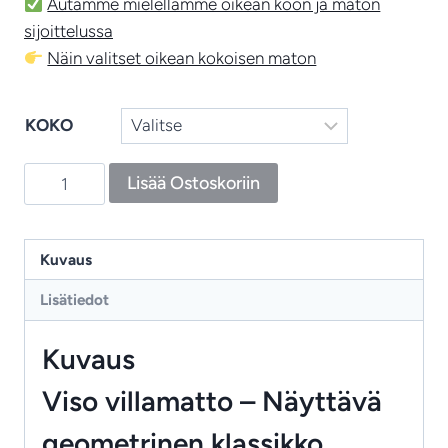
Autamme mielellämme oikean koon ja maton
sijoittelussa
Näin valitset oikean kokoisen maton
KOKO
Viso
Lisää Ostoskoriin
–
moderni
geometrinen
Kuvaus
villamatto
Lisätiedot
harkittuun
kotiin
Kuvaus
määrä
Viso villamatto – Näyttävä
geometrinen klassikko