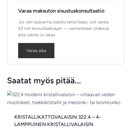
Varaa maksuton sisustuskonsultaatio
Jos olet epävarma sopiiko tämä tilaasi, voit varata
20 min konsultaatioajan — varmistetaan yhdessä
että valinta on oikea.
Varaa aika
Saatat myös pitää...
KRISTALLIKATTOVALAISIN 322.4 – 4-
LAMPPUINEN KRISTALLIVALAISIN