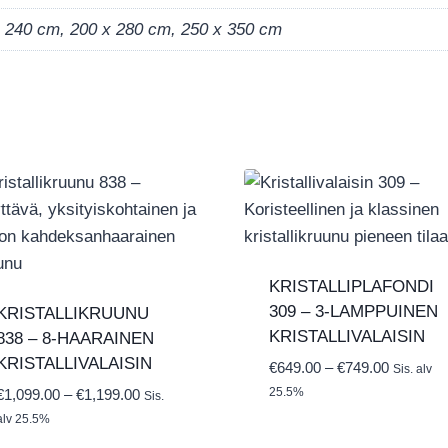
x 240 cm, 200 x 280 cm, 250 x 350 cm
KRISTALLIPLAFONDI
309 – 3-LAMPPUINEN
KRISTALLIKRUUNU
KRISTALLIVALAISIN
838 – 8-HAARAINEN
KRISTALLIVALAISIN
Hintaluo
€
649.00
–
€
749.00
Sis. alv
€649.00
25.5%
Hintaluokka:
€
1,099.00
–
€
1,199.00
Sis.
-
€1,099.00
alv 25.5%
€749.00
-