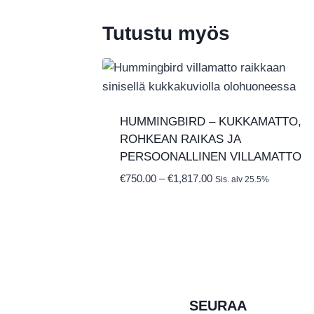
€794.00
Tutustu myös
HUMMINGBIRD – KUKKAMATTO,
ROHKEAN RAIKAS JA
PERSOONALLINEN VILLAMATTO
Hintaluokka:
€
750.00
–
€
1,817.00
Sis. alv 25.5%
€750.00
-
€1,817.00
SEURAA