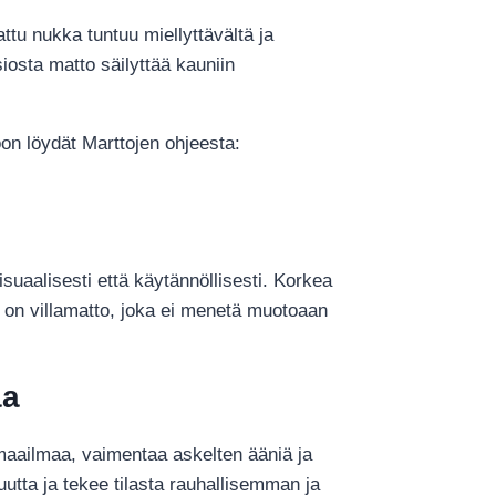
attu nukka tuntuu miellyttävältä ja
iosta matto säilyttää kauniin
oon löydät Marttojen ohjeesta:
suaalisesti että käytännöllisesti. Korkea
ä on villamatto, joka ei menetä muotoaan
aa
imaailmaa, vaimentaa askelten ääniä ja
uutta ja tekee tilasta rauhallisemman ja