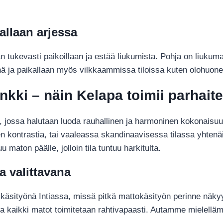
allaan arjessa
n tukevasti paikoillaan ja estää liukumista. Pohja on liukuma
ä ja paikallaan myös vilkkaammissa tiloissa kuten olohuonee
nkki – näin Kelapa toimii parhait
sa, jossa halutaan luoda rauhallinen ja harmoninen kokonaisu
kontrastia, tai vaaleassa skandinaavisessa tilassa yhten
maton päälle, jolloin tila tuntuu harkitulta.
a valittavana
käsityönä Intiassa, missä pitkä mattokäsityön perinne näkyy
 ja kaikki matot toimitetaan rahtivapaasti. Autamme mielelläm