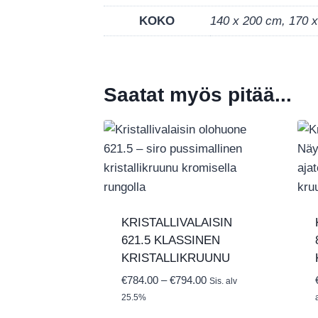
KOKO
140 x 200 cm, 170 
Saatat myös pitää...
KRISTALLIVALAISIN
621.5 KLASSINEN
KRISTALLIKRUUNU
Hintaluokka:
€
784.00
–
€
794.00
Sis. alv
€784.00
25.5%
-