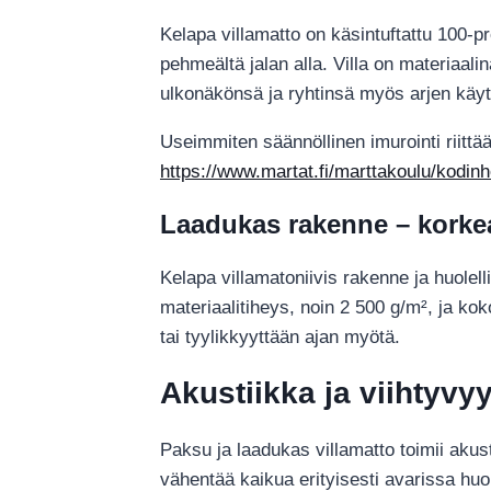
Kelapa villamatto on käsintuftattu 100-pr
pehmeältä jalan alla. Villa on materiaali
ulkonäkönsä ja ryhtinsä myös arjen käy
Useimmiten säännöllinen imurointi riittä
https://www.martat.fi/marttakoulu/kodinhoit
Laadukas rakenne – korkea
Kelapa villamatoniivis rakenne ja huolell
materiaalitiheys, noin 2 500 g/m², ja ko
tai tyylikkyyttään ajan myötä.
Akustiikka ja viihtyv
Paksu ja laadukas villamatto toimii aku
vähentää kaikua erityisesti avarissa huo