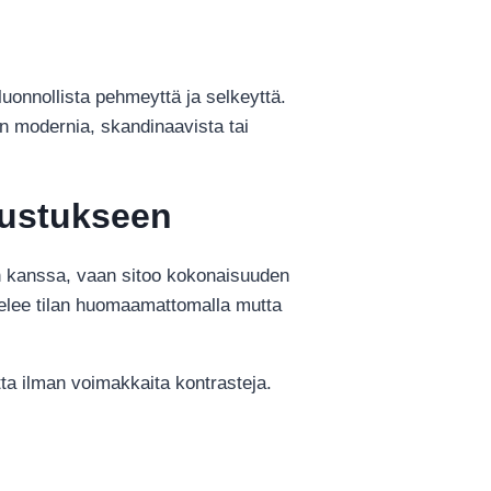
 luonnollista pehmeyttä ja selkeyttä.
aan modernia, skandinaavista tai
sustukseen
ien kanssa, vaan sitoo kokonaisuuden
stelee tilan huomaamattomalla mutta
tta ilman voimakkaita kontrasteja.