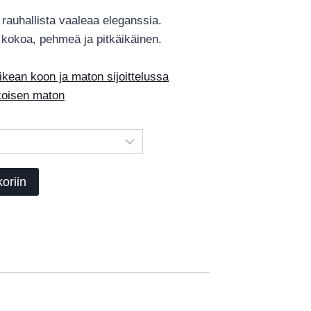
€871.00
n rauhallista vaaleaa eleganssia.
-
4 kokoa, pehmeä ja pitkäikäinen.
€3,281.00
ean koon ja maton sijoittelussa
okoisen maton
oriin