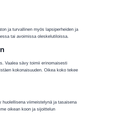
ton ja turvallinen myös lapsiperheiden ja
ssa tai avoimissa oleskelutiloissa.
en
us. Vaalea sävy toimii erinomaisesti
äistäen kokonaisuuden. Oikea koko tekee
 huolellisena viimeistelynä ja tasaisena
me oikean koon ja sijoittelun