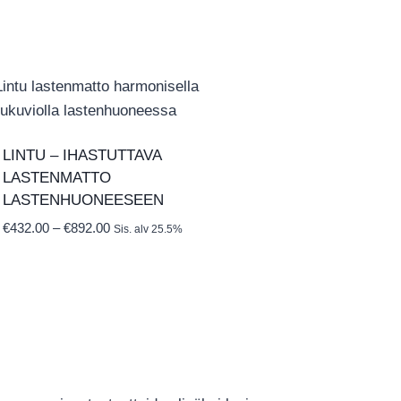
LINTU – IHASTUTTAVA
LASTENMATTO
LASTENHUONEESEEN
Hintaluokka:
€
432.00
–
€
892.00
Sis. alv 25.5%
€432.00
-
€892.00