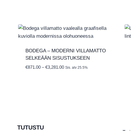
€1,199.00
BODEGA – MODERNI VILLAMATTO
SELKEÄÄN SISUSTUKSEEN
Hintaluokka:
€
871.00
–
€
3,281.00
Sis. alv 25.5%
€871.00
-
€3,281.00
TUTUSTU