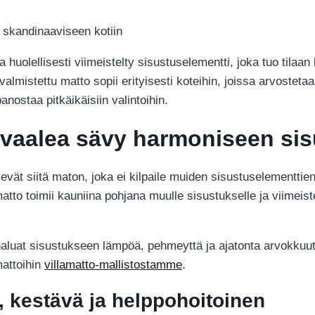
moderniin
n skandinaaviseen kotiin
kotiin
määrä
a huolellisesti viimeistelty sisustuselementti, joka tuo tilaan
 valmistettu matto sopii erityisesti koteihin, joissa arvostet
panostaa pitkäikäisiin valintoihin.
– vaalea sävy harmoniseen si
tekevät siitä maton, joka ei kilpaile muiden sisustuselementt
matto toimii kauniina pohjana muulle sisustukselle ja viimei
n haluat sisustukseen lämpöä, pehmeyttä ja ajatonta arvokkuu
mattoihin
villamatto-mallistostamme
.
, kestävä ja helppohoitoinen