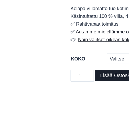
Kelapa villamatto tuo kotii
Käsintuftattu 100 % villa, 
✅ Rahtivapaa toimitus
✅
Autamme mielellämme oik
👉
Näin valitset oikean k
KOKO
Kelapa
Lisää Ostosk
-
villamatto,
käsintuftattu
ja
ajattoman
rauhallinen
villamatto