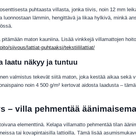
osenttisesta puhtaasta villasta, jonka tiivis, noin 12 mm leik
na luonnostaan lämmin, hengittävä ja likaa hylkivä, minkä ans
tössä.
ä pitämään maton kauniina. Lisää vinkkejä villamattojen hoit
o/siivous/lattiat-puhtaaksi/tekstiililattiat/
 laatu näkyy ja tuntuu
inen valmistus tekevät siitä maton, joka kestää aikaa sekä vi
konaispaino noin 4 500 g/m² kertovat aidosta laadusta – täm
yys – villa pehmentää äänimaisem
stoivana elementtinä. Kelapa villamatto pehmentää tilan ään
neissa tai kovapintaisilla lattioilla. Tämä lisää asumismukav