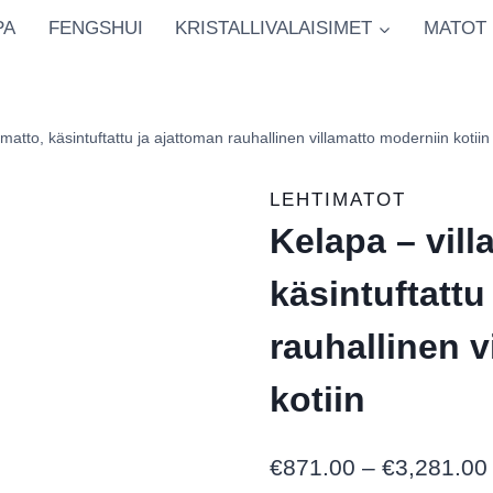
PA
FENGSHUI
KRISTALLIVALAISIMET
MATOT
amatto, käsintuftattu ja ajattoman rauhallinen villamatto moderniin kotiin
LEHTIMATOT
Kelapa – vill
käsintuftattu
rauhallinen v
kotiin
€
871.00
–
€
3,281.00