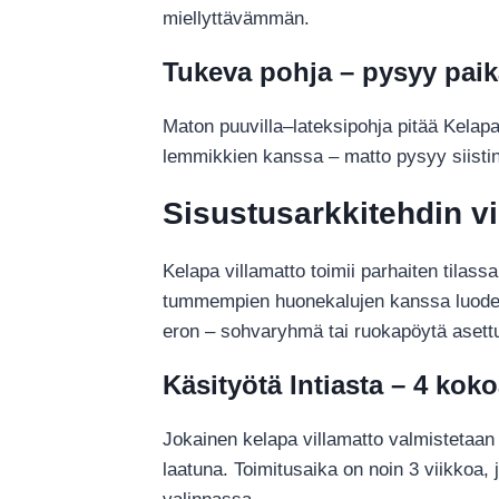
miellyttävämmän.
Tukeva pohja – pysyy paik
Maton puuvilla–lateksipohja pitää Kelapa
lemmikkien kanssa – matto pysyy siistin
Sisustusarkkitehdin vi
Kelapa villamatto toimii parhaiten tilas
tummempien huonekalujen kanssa luoden 
eron – sohvaryhmä tai ruokapöytä asettuu 
Käsityötä Intiasta – 4 koko
Jokainen kelapa villamatto valmistetaan 
laatuna. Toimitusaika on noin 3 viikkoa,