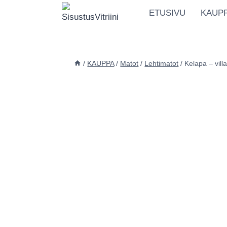
Siirry
ETUSIVU
KAUP
sisältöön
/
KAUPPA
/
Matot
/
Lehtimatot
/
Kelapa – vill