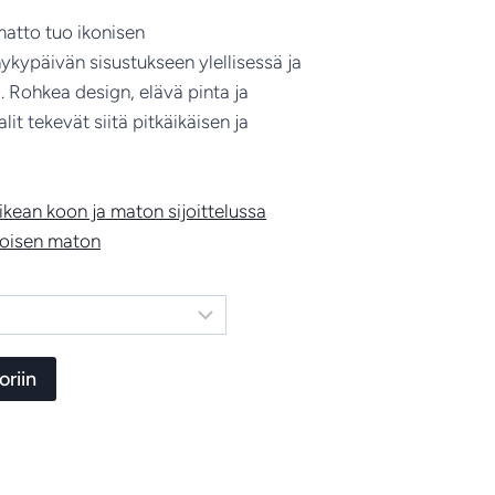
€980.00
matto tuo ikonisen
-
ykypäivän sisustukseen ylellisessä ja
€3,465.00
 Rohkea design, elävä pinta ja
it tekevät siitä pitkäikäisen ja
ean koon ja maton sijoittelussa
koisen maton
oriin