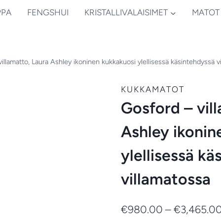
PPA
FENGSHUI
KRISTALLIVALAISIMET
MATOT
illamatto, Laura Ashley ikoninen kukkakuosi ylellisessä käsintehdyssä v
KUKKAMATOT
Gosford – vil
Ashley ikonin
ylellisessä k
villamatossa
€
980.00
–
€
3,465.0