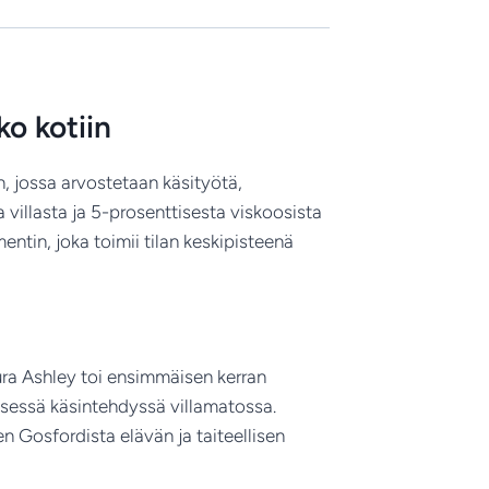
o kotiin
, jossa arvostetaan käsityötä,
 villasta ja 5-prosenttisesta viskoosista
ntin, joka toimii tilan keskipisteenä
ura Ashley toi ensimmäisen kerran
isessä käsintehdyssä villamatossa.
n Gosfordista elävän ja taiteellisen