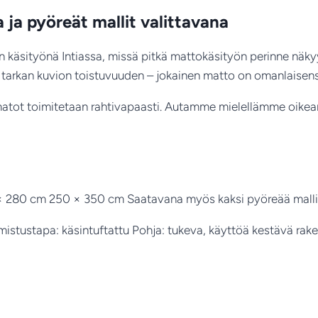
 ja pyöreät mallit valittavana
 käsityönä Intiassa, missä pitkä mattokäsityön perinne näkyy
a tarkan kuvion toistuvuuden – jokainen matto on omanlaisens
i matot toimitetaan rahtivapaasti. Autamme mielellämme oikean
 280 cm 250 × 350 cm Saatavana myös kaksi pyöreää mall
lmistustapa: käsintuftattu Pohja: tukeva, käyttöä kestävä rak