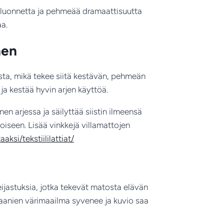
n luonnetta ja pehmeää dramaattisuutta
aa.
nen
ista, mikä tekee siitä kestävän, pehmeän
 ja kestää hyvin arjen käyttöä.
en arjessa ja säilyttää siistin ilmeensä
oiseen. Lisää vinkkejä villamattojen
ksi/tekstiililattiat/
eijastuksia, jotka tekevät matosta elävän
ppaanien värimaailma syvenee ja kuvio saa