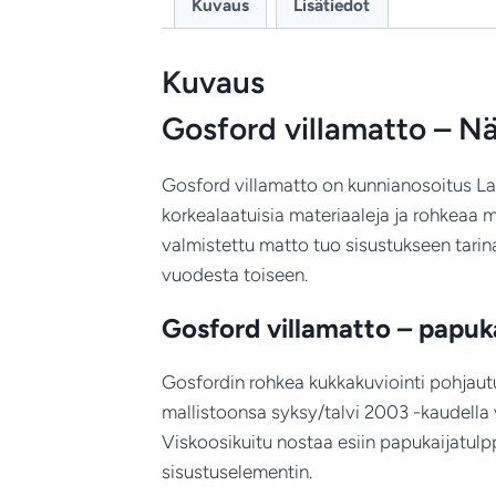
Kuvaus
Lisätiedot
Kuvaus
Gosford villamatto – Nä
Gosford villamatto on kunnianosoitus Lau
korkealaatuisia materiaaleja ja rohkeaa m
valmistettu matto tuo sisustukseen tarin
vuodesta toiseen.
Gosford villamatto – papuk
Gosfordin rohkea kukkakuviointi pohjaut
mallistoonsa syksy/talvi 2003 -kaudella 
Viskoosikuitu nostaa esiin papukaijatulp
sisustuselementin.