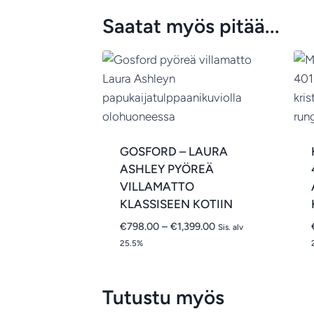
Saatat myös pitää...
GOSFORD – LAURA
ASHLEY PYÖREÄ
VILLAMATTO
KLASSISEEN KOTIIN
Hintaluokka:
€
798.00
–
€
1,399.00
Sis. alv
€798.00
25.5%
-
€1,399.00
Tutustu myös