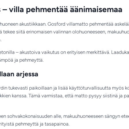
ys – villa pehmentää äänimaisemaa
 huoneen akustiikkaan. Gosford villamatto pehmentää askelään
 tekee siitä erinomaisen valinnan olohuoneeseen, makuuhuonee
.
ai betonilla – akustoiva vaikutus on erityisen merkittävä. Laadu
lämpöä ja pehmeyttä.
laan arjessa
 tukevasti paikoillaan ja lisää käyttöturvallisuutta myös kovi
kkien kanssa. Tämä varmistaa, että matto pysyy siistinä ja pa
een sohvakokonaisuuden alle, makuuhuoneeseen sängyn eteen 
ityistä pehmeyttä ja tasapainoa.