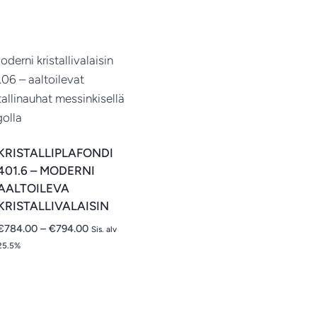
KRISTALLIPLAFONDI
401.6 – MODERNI
AALTOILEVA
KRISTALLIVALAISIN
Hintaluokka:
€
784.00
–
€
794.00
Sis. alv
€784.00
25.5%
-
€794.00