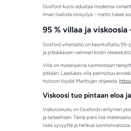
Gosford-kuosi edustaa modernia romantiik
ilman liiallista rönsyilyä – matto tukee si
95 % villaa ja viskoosi
Gosford villamatto on käsintuftattu 95-p
ja pitkäikäisen valinnan kodin oleskelutilo
Villa on materiaalina luonnostaan hengitt
pitkään. Laadukas villa patinoituu arvok
hoitoon löydät Marttojen ohjeesta:
https
Viskoosi tuo pintaan eloa ja
Viskoosikuitu on Gosfordin erityinen yksi
ja taiteellisen. Tämä pieni lisä materiaa
lisää syvyyttä ja hehkua luonnonvalossa.