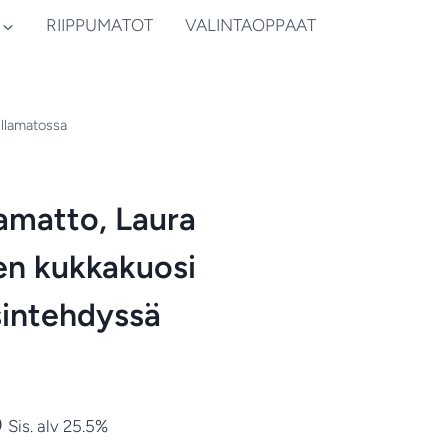
RIIPPUMATOT
VALINTAOPPAAT
illamatossa
lamatto, Laura
en kukkakuosi
äsintehdyssä
Hintaluokka:
0
Sis. alv 25.5%