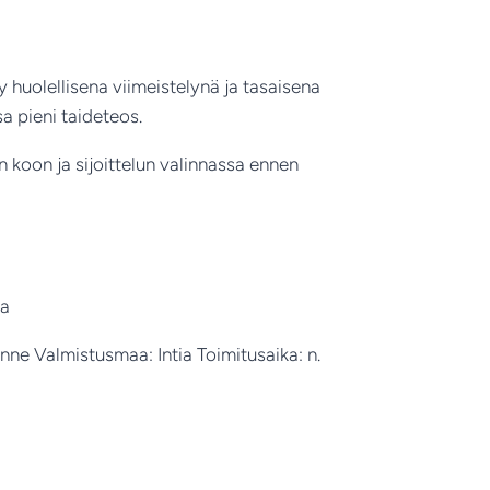
 huolellisena viimeistelynä ja tasaisena
a pieni taideteos.
 koon ja sijoittelun valinnassa ennen
ia
enne Valmistusmaa: Intia Toimitusaika: n.