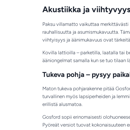
Akustiikka ja viihtyvy
Paksu villamatto vaikuttaa merkittävästi
rauhallisuutta ja asumismukavuutta. Tämä
viihtyisyys ja äänimukavuus ovat tärkeitä
Kovilla lattioilla – parketilla, laatalla t
ääniongelmat samalla kun se tuo tilaan 
Tukeva pohja – pysyy paikal
Maton tukeva pohjarakenne pitää Gosfordin
turvallinen myös lapsiperheiden ja lemmi
erillistä alusmatoa.
Gosford sopii erinomaisesti olohuonees
Pyöreät versiot tuovat kokonaisuuteen er