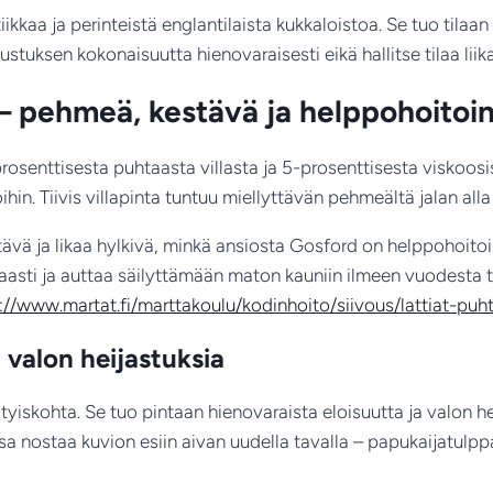
kaa ja perinteistä englantilaista kukkaloistoa. Se tuo tilaa
sustuksen kokonaisuutta hienovaraisesti eikä hallitse tilaa liik
a – pehmeä, kestävä ja helppohoitoi
rosenttisesta puhtaasta villasta ja 5-prosenttisesta viskoos
ihin. Tiivis villapinta tuntuu miellyttävän pehmeältä jalan alla
ävä ja likaa hylkivä, minkä ansiosta Gosford on helppohoitoin
kaasti ja auttaa säilyttämään maton kauniin ilmeen vuodesta t
://www.martat.fi/marttakoulu/kodinhoito/siivous/lattiat-puhtaa
 valon heijastuksia
tyiskohta. Se tuo pintaan hienovaraista eloisuutta ja valon h
lissa nostaa kuvion esiin aivan uudella tavalla – papukaijatul