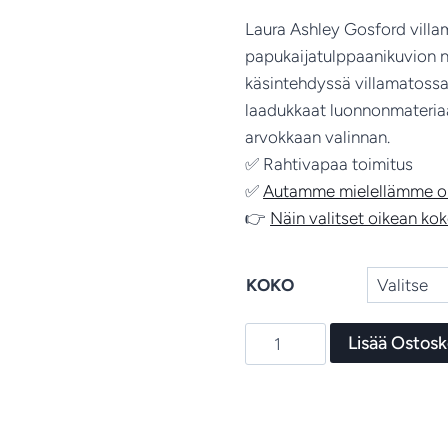
Laura Ashley Gosford villa
papukaijatulppaanikuvion n
käsintehdyssä villamatossa.
laadukkaat luonnonmateriaal
arvokkaan valinnan.
✅ Rahtivapaa toimitus
✅
Autamme mielellämme oik
👉
Näin valitset oikean ko
KOKO
Gosford
Lisää Ostosk
-
villamatto,
Laura
Ashley