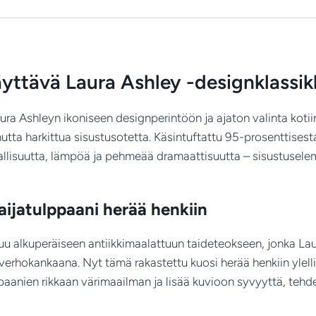
ikoninen
kukkakuosi
ylellisessä
käsintehdyssä
yttävä Laura Ashley -designklassikk
villamatossa
määrä
ra Ashleyn ikoniseen designperintöön ja ajaton valinta kotiin
utta harkittua sisustusotetta. Käsintuftattu 95-prosenttisesta
allisuutta, lämpöä ja pehmeää dramaattisuutta – sisustuseleme
aijatulppaani herää henkiin
uu alkuperäiseen antiikkimaalattuun taideteokseen, jonka La
verhokankaana. Nyt tämä rakastettu kuosi herää henkiin ylell
paanien rikkaan värimaailman ja lisää kuvioon syvyyttä, tehde