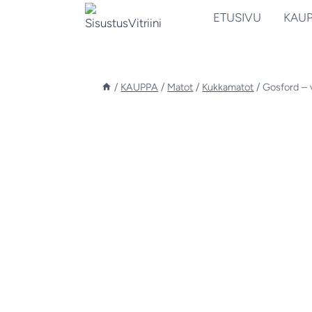
Siirry
ETUSIVU
KAU
sisältöön
/
KAUPPA
/
Matot
/
Kukkamatot
/
Gosford – v