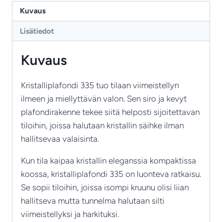
3-
Kuvaus
lamppuinen
Lisätiedot
kristallivalaisin
määrä
Kuvaus
Kristalliplafondi 335 tuo tilaan viimeistellyn
ilmeen ja miellyttävän valon. Sen siro ja kevyt
plafondirakenne tekee siitä helposti sijoitettavan
tiloihin, joissa halutaan kristallin säihke ilman
hallitsevaa valaisinta.
Kun tila kaipaa kristallin eleganssia kompaktissa
koossa, kristalliplafondi 335 on luonteva ratkaisu.
Se sopii tiloihin, joissa isompi kruunu olisi liian
hallitseva mutta tunnelma halutaan silti
viimeistellyksi ja harkituksi.