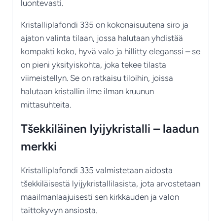
luontevasti.
Kristalliplafondi 335 on kokonaisuutena siro ja
ajaton valinta tilaan, jossa halutaan yhdistää
kompakti koko, hyvä valo ja hillitty eleganssi – se
on pieni yksityiskohta, joka tekee tilasta
viimeistellyn. Se on ratkaisu tiloihin, joissa
halutaan kristallin ilme ilman kruunun
mittasuhteita.
Tšekkiläinen lyijykristalli – laadun
merkki
Kristalliplafondi 335 valmistetaan aidosta
tšekkiläisestä lyijykristallilasista, jota arvostetaan
maailmanlaajuisesti sen kirkkauden ja valon
taittokyvyn ansiosta.