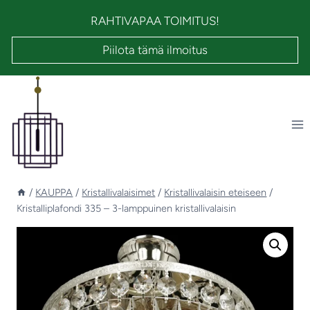
Siirry
RAHTIVAPAA TOIMITUS!
sisältöön
Piilota tämä ilmoitus
/
KAUPPA
/
Kristallivalaisimet
/
Kristallivalaisin eteiseen
/
Kristalliplafondi 335 – 3-lamppuinen kristallivalaisin