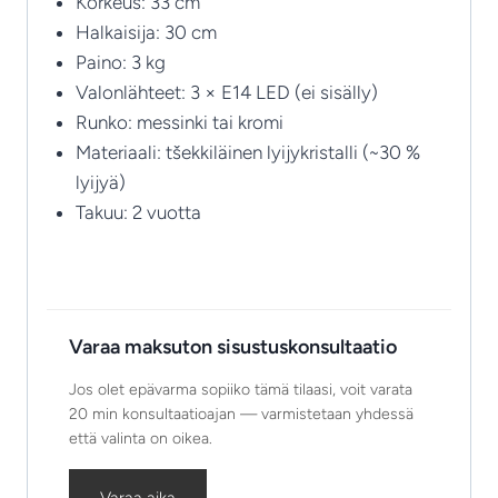
Korkeus: 33 cm
Halkaisija: 30 cm
Paino: 3 kg
Valonlähteet: 3 × E14 LED (ei sisälly)
Runko: messinki tai kromi
Materiaali: tšekkiläinen lyijykristalli (~30 %
lyijyä)
Takuu: 2 vuotta
Varaa maksuton sisustuskonsultaatio
Jos olet epävarma sopiiko tämä tilaasi, voit varata
20 min konsultaatioajan — varmistetaan yhdessä
että valinta on oikea.
Varaa aika