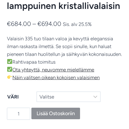
lamppuinen kristallivalaisin
Hintaluokka:
€
684.00
–
€
694.00
Sis. alv 25.5%
€684.00
Valaisin 335 tuo tilaan valoa ja kevyttä eleganssia
-
ilman raskasta ilmettä. Se sopii sinulle, kun haluat
€694.00
pieneen tilaan huolitellun ja säihkyvän kokonaisuuden.
Rahtivapaa toimitus
Ota yhteyttä, neuvomme mielellämme
Näin valitsen oikean kokoisen valaisimen
VÄRI
Kristalliplafondi
Lisää Ostoskoriin
335
–