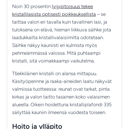
Noin 30 prosentin
lyijypitoisuus tekee
kristallilasista optisesti poikkeuksellista
– se
taittaa valon eri tavalla kuin tavallinen lasi, ja
tuloksena on elävä, hieman liikkuva säihke jota
laadukkailta kristallivalaisiimilta odotetaan.
Säihke näkyy kauniisti eri kulmista myös
pehmeämmässä valossa. Mitä puhtaampi
kristalli, sitä voimakkaampi vaikutelma.
Tšekkiläinen kristalli on alansa mittapuu.
Käsityöperinne ja raaka-aineiden laatu näkyvät
valmiissa tuotteessa: reunat ovat tarkat, pinta
kirkas ja valon taitto tasainen koko valaisimen
alueella. Oikein hoidettuna kristalliplafondi 335
säilyttää kauniin ilmeensä vuodesta toiseen.
Hoito ja ylläpito