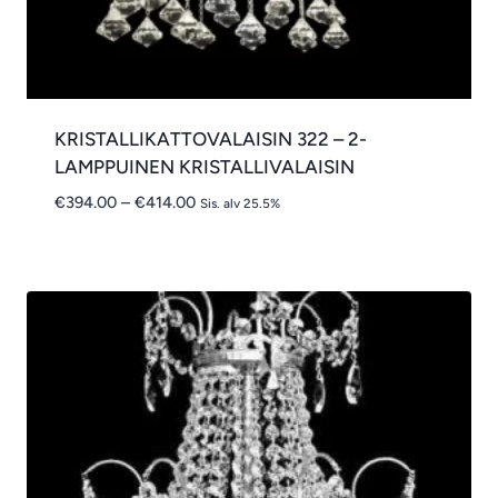
KRISTALLIKATTOVALAISIN 322 – 2-
LAMPPUINEN KRISTALLIVALAISIN
Hintaluokka:
€
394.00
–
€
414.00
Sis. alv 25.5%
€394.00
-
€414.00