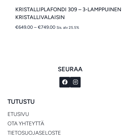
KRISTALLIPLAFONDI 309 – 3-LAMPPUINEN
KRISTALLIVALAISIN
Hintaluokka:
€
649.00
–
€
749.00
Sis. alv 25.5%
€649.00
-
€749.00
SEURAA
TUTUSTU
ETUSIVU
OTA YHTEYTTÄ
TIETOSUOJASELOSTE