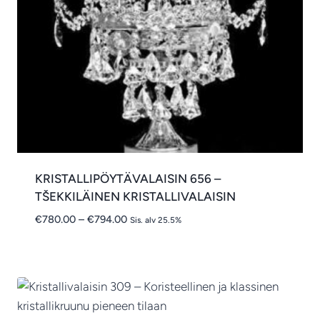
KRISTALLIPÖYTÄVALAISIN 656 –
TŠEKKILÄINEN KRISTALLIVALAISIN
Hintaluokka:
€
780.00
–
€
794.00
Sis. alv 25.5%
€780.00
-
€794.00