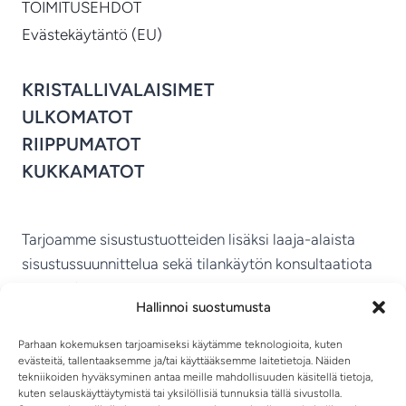
TOIMITUSEHDOT
Evästekäytäntö (EU)
KRISTALLIVALAISIMET
ULKOMATOT
RIIPPUMATOT
KUKKAMATOT
Tarjoamme sisustustuotteiden lisäksi laaja-alaista
sisustussuunnittelua sekä tilankäytön konsultaatiota
ympäri Suomen.
Hallinnoi suostumusta
MIKKELIN VITRIINI KY
Parhaan kokemuksen tarjoamiseksi käytämme teknologioita, kuten
evästeitä, tallentaaksemme ja/tai käyttääksemme laitetietoja. Näiden
tekniikoiden hyväksyminen antaa meille mahdollisuuden käsitellä tietoja,
kuten selauskäyttäytymistä tai yksilöllisiä tunnuksia tällä sivustolla.