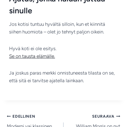
sinulle
Jos kotisi tuntuu hyvältä silloin, kun et kiinnitä
siihen huomiota – olet jo tehnyt paljon oikein.
Hyvä koti ei ole esitys.
Se on tausta elämälle.
Ja joskus paras merkki onnistuneesta tilasta on se,
että sitä ei tarvitse ajatella lainkaan.
Artikkelien
EDELLINEN
SEURAAVA
Moderni vai klassinen
William Morris on nyt