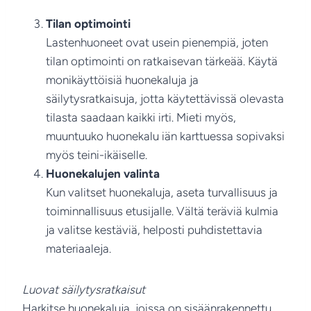
Tilan optimointi
Lastenhuoneet ovat usein pienempiä, joten
tilan optimointi on ratkaisevan tärkeää. Käytä
monikäyttöisiä huonekaluja ja
säilytysratkaisuja, jotta käytettävissä olevasta
tilasta saadaan kaikki irti. Mieti myös,
muuntuuko huonekalu iän karttuessa sopivaksi
myös teini-ikäiselle.
Huonekalujen valinta
Kun valitset huonekaluja, aseta turvallisuus ja
toiminnallisuus etusijalle. Vältä teräviä kulmia
ja valitse kestäviä, helposti puhdistettavia
materiaaleja.
Luovat säilytysratkaisut
Harkitse huonekaluja, joissa on sisäänrakennettu