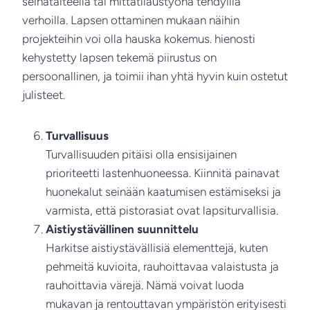
seinätaiteella tai mittatilaustyönä tehdyillä
verhoilla. Lapsen ottaminen mukaan näihin
projekteihin voi olla hauska kokemus. hienosti
kehystetty lapsen tekemä piirustus on
persoonallinen, ja toimii ihan yhtä hyvin kuin ostetut
julisteet.
Turvallisuus
Turvallisuuden pitäisi olla ensisijainen
prioriteetti lastenhuoneessa. Kiinnitä painavat
huonekalut seinään kaatumisen estämiseksi ja
varmista, että pistorasiat ovat lapsiturvallisia.
Aistiystävällinen suunnittelu
Harkitse aistiystävällisiä elementtejä, kuten
pehmeitä kuvioita, rauhoittavaa valaistusta ja
rauhoittavia värejä. Nämä voivat luoda
mukavan ja rentouttavan ympäristön erityisesti