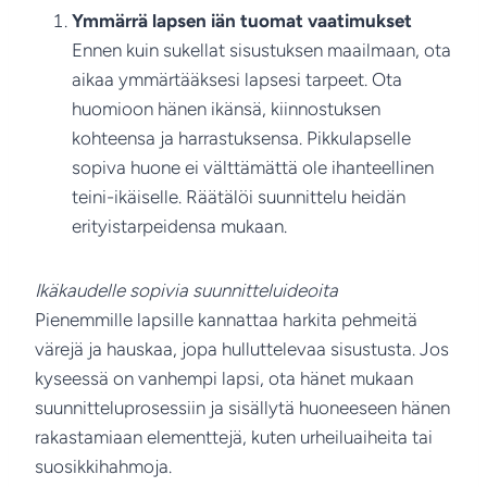
Ymmärrä lapsen iän tuomat vaatimukset
Ennen kuin sukellat sisustuksen maailmaan, ota
aikaa ymmärtääksesi lapsesi tarpeet. Ota
huomioon hänen ikänsä, kiinnostuksen
kohteensa ja harrastuksensa. Pikkulapselle
sopiva huone ei välttämättä ole ihanteellinen
teini-ikäiselle. Räätälöi suunnittelu heidän
erityistarpeidensa mukaan.
Ikäkaudelle sopivia suunnitteluideoita
Pienemmille lapsille kannattaa harkita pehmeitä
värejä ja hauskaa, jopa hulluttelevaa sisustusta. Jos
kyseessä on vanhempi lapsi, ota hänet mukaan
suunnitteluprosessiin ja sisällytä huoneeseen hänen
rakastamiaan elementtejä, kuten urheiluaiheita tai
suosikkihahmoja.