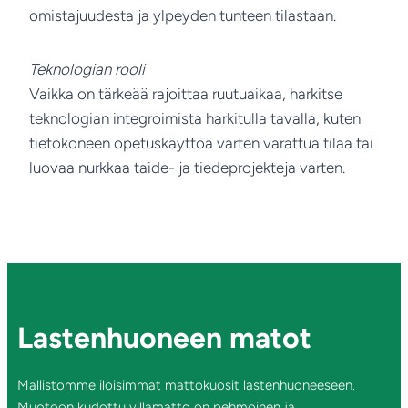
omistajuudesta ja ylpeyden tunteen tilastaan.
Teknologian rooli
Vaikka on tärkeää rajoittaa ruutuaikaa, harkitse
teknologian integroimista harkitulla tavalla, kuten
tietokoneen opetuskäyttöä varten varattua tilaa tai
luovaa nurkkaa taide- ja tiedeprojekteja varten.
Lastenhuoneen matot
Mallistomme iloisimmat mattokuosit lastenhuoneeseen.
Muotoon kudottu villamatto on pehmoinen ja