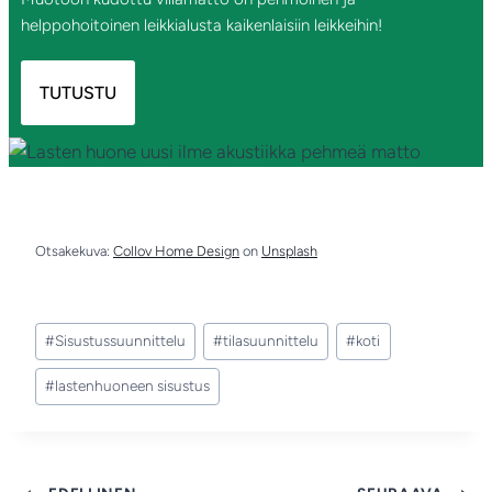
helppohoitoinen leikkialusta kaikenlaisiin leikkeihin!
TUTUSTU
Otsakekuva:
Collov Home Design
on
Unsplash
Avainsanat:
#
Sisustussuunnittelu
#
tilasuunnittelu
#
koti
#
lastenhuoneen sisustus