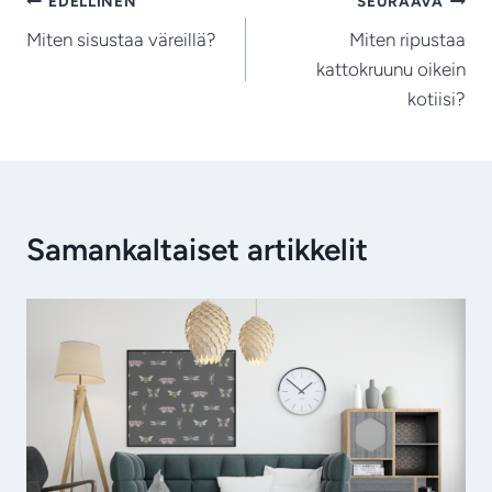
Artikkelien
EDELLINEN
SEURAAVA
Miten sisustaa väreillä?
Miten ripustaa
selaus
kattokruunu oikein
kotiisi?
Samankaltaiset artikkelit