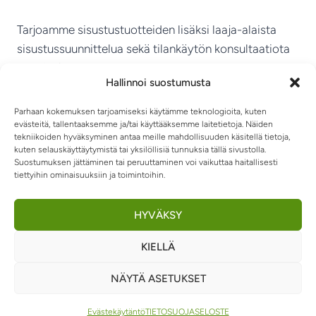
Tarjoamme sisustustuotteiden lisäksi laaja-alaista
sisustussuunnittelua sekä tilankäytön konsultaatiota
ympäri Suomen.
Hallinnoi suostumusta
MIKKELIN VITRIINI KY
Parhaan kokemuksen tarjoamiseksi käytämme teknologioita, kuten
evästeitä, tallentaaksemme ja/tai käyttääksemme laitetietoja. Näiden
tekniikoiden hyväksyminen antaa meille mahdollisuuden käsitellä tietoja,
kuten selauskäyttäytymistä tai yksilöllisiä tunnuksia tällä sivustolla.
Suostumuksen jättäminen tai peruuttaminen voi vaikuttaa haitallisesti
tiettyihin ominaisuuksiin ja toimintoihin.
TIETOSUOJASELOSTE
TOIMITUSEHDOT
OTA YHTEYTTÄ
RIIPPUMATOT JA -TUOLIT
HYVÄKSY
KIELLÄ
0
NÄYTÄ ASETUKSET
© 2026 Sisustusvitriini
Evästekäytäntö
TIETOSUOJASELOSTE